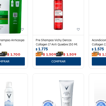
Shampoo Anticaspa
Pre Shampoo Vichy Dercos
Acondicio
l.
Collagen 17 Anti Quiebre 150 Ml.
Collagen 1
1.775
1.575
$
$
0
$
1.700
$
1.509
$
1.509
$
1.