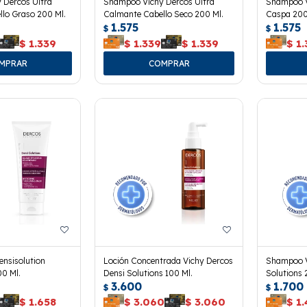
 Dercos Ultra
Shampoo Vichy Dercos Ultra
Shampoo V
lo Graso 200 Ml.
Calmante Cabello Seco 200 Ml.
Caspa 200
1.575
1.575
$
$
$
1.339
$
1.339
$
1.339
$
1.
ensisolution
Loción Concentrada Vichy Dercos
Shampoo V
00 Ml.
Densi Solutions 100 Ml.
Solutions 
3.600
1.700
$
$
$
1.658
$
3.060
$
3.060
$
1