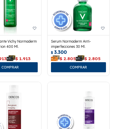
icante Vichy Normaderm
Serum Normaderm Anti-
ion 400 Ml.
imperfecciones 30 Ml.
3.300
$
913
$
1.913
$
2.805
$
2.805