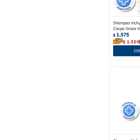
Shampoo Vichy
Caspa Grasa Vi
1.575
$
$
1.339