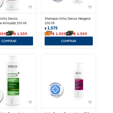
ichy Dercos
Shampoo Vichy Dercos Neogenic
e Anticaída 200 Ml.
200 Ml.
1.575
$
339
$
1.339
$
1.339
$
1.339