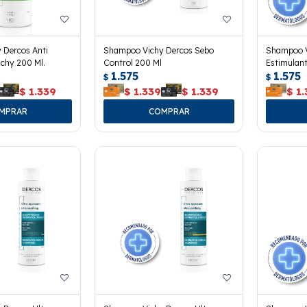
 Dercos Anti
Shampoo Vichy Dercos Sebo
Shampoo V
chy 200 Ml.
Control 200 Ml
Estimulant
1.575
1.575
$
$
$
1.339
$
1.339
$
1.339
$
1.