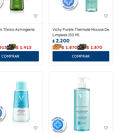
 Tónico Astringente
Vichy Purete Thermale Mousse De
Limpieza 150 Ml.
2.200
$
913
$
1.913
$
1.870
$
1.870