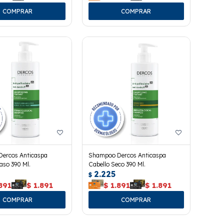
ercos Anticaspa
Shampoo Dercos Anticaspa
aso 390 Ml.
Cabello Seco 390 Ml.
2.225
$
891
$
1.891
$
1.891
$
1.891