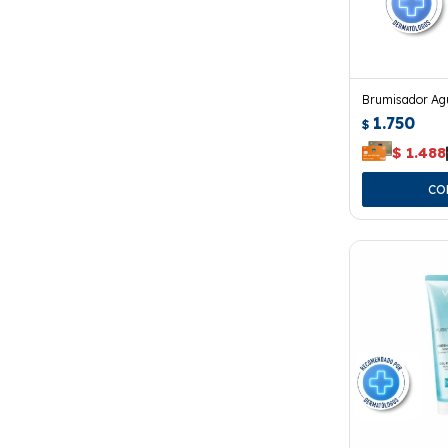
Brumisador Ag
1.750
$
$
1.488