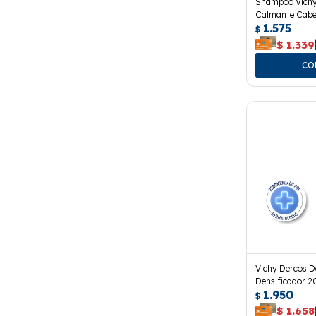
Shampoo Vichy
Calmante Cabel
1.575
$
$
1.339
Vichy Dercos D
Densificador 2
1.950
$
$
1.658