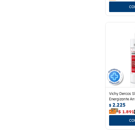
Vichy Dercos 
Energizante An
2.225
$
$
1.891