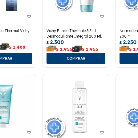
ua Thermal Vichy
Vichy Purete Thermale 3 En 1
Normaderm
Desmaquillante Integral 200 Ml.
200 Ml.
2.300
2.250
$
$
$
1.488
$
1.955
$
1.955
$
1.