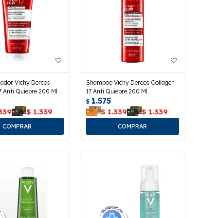
nador Vichy Dercos
Shampoo Vichy Dercos Collagen
7 Anti Quiebre 200 Ml
17 Anti Quiebre 200 Ml
1.575
$
339
$
1.339
$
1.339
$
1.339