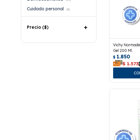
Cuidado personal
(6)
Precio
($)
Vichy Normade
Gel 200 Ml.
1.850
$
$
1.573