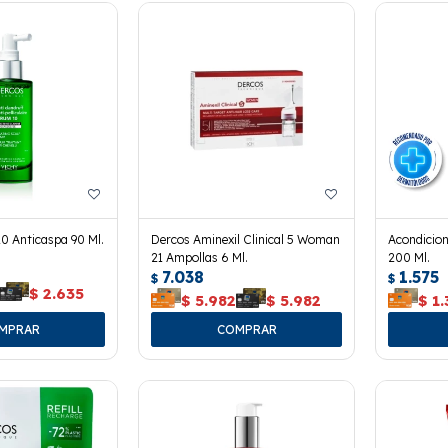
0 Anticaspa 90 Ml.
Dercos Aminexil Clinical 5 Woman
Acondicio
21 Ampollas 6 Ml.
200 Ml.
7.038
1.575
$
$
$
2.635
$
5.982
$
5.982
$
1.