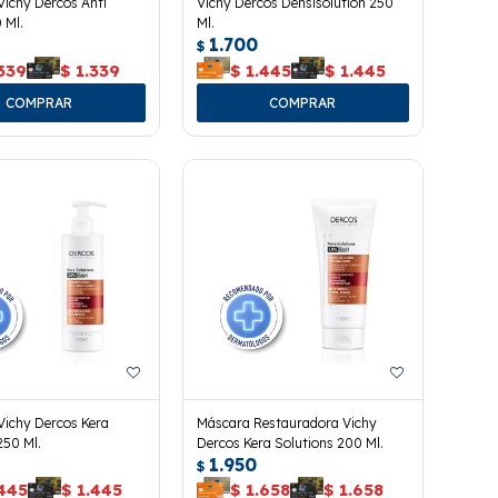
ichy Dercos Anti
Vichy Dercos Densisolution 250
 Ml.
Ml.
1.700
$
339
$
1.339
$
1.445
$
1.445
ichy Dercos Kera
Máscara Restauradora Vichy
250 Ml.
Dercos Kera Solutions 200 Ml.
1.950
$
.445
$
1.445
$
1.658
$
1.658