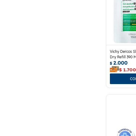
Vichy Dercos 
Dry Refill 390 M
2.000
$
$
1.70