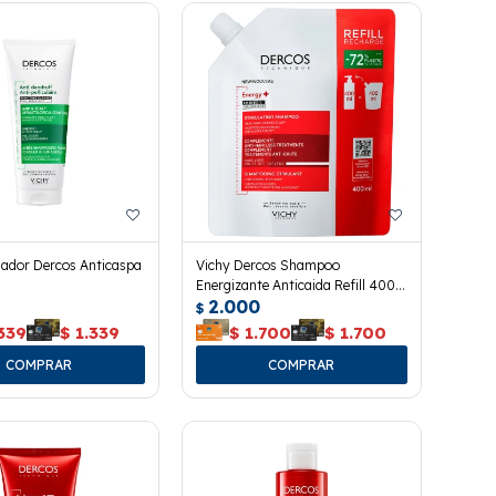
nador Dercos Anticaspa
Vichy Dercos Shampoo
Energizante Anticaida Refill 400
2.000
Ml.
$
339
$
1.339
$
1.700
$
1.700