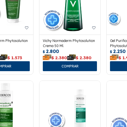
rm Phytosolution
Vichy Normaderm Phytosolution
Gel Purif
Crema 50 Ml.
Phytosolut
2.800
2.250
$
$
$
1.573
$
2.380
$
2.380
$
1.