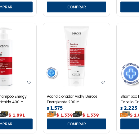
Shampoo Energy
Acondicionador Vichy Dercos
Shampoo D
ticaida 400 Ml.
Energizante 200 Ml.
Cabello Gr
1.575
2.225
$
$
$
1.891
$
1.339
$
1.339
$
1.