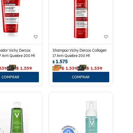
nador Vichy Dercos
Shampoo Vichy Dercos Collagen
7 Anti Quiebre 200 Ml
17 Anti Quiebre 200 Ml
1.575
$
339
$
1.339
$
1.339
$
1.339