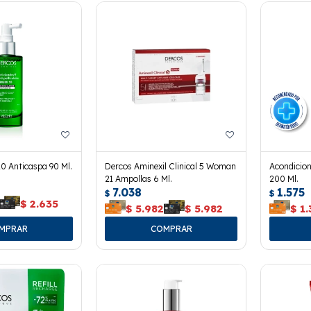
0 Anticaspa 90 Ml.
Dercos Aminexil Clinical 5 Woman
Acondicio
21 Ampollas 6 Ml.
200 Ml.
7.038
1.575
$
$
$
2.635
$
5.982
$
5.982
$
1.