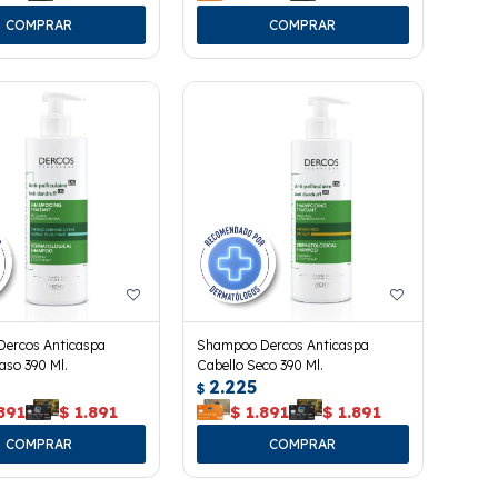
ercos Anticaspa
Shampoo Dercos Anticaspa
aso 390 Ml.
Cabello Seco 390 Ml.
2.225
$
891
$
1.891
$
1.891
$
1.891