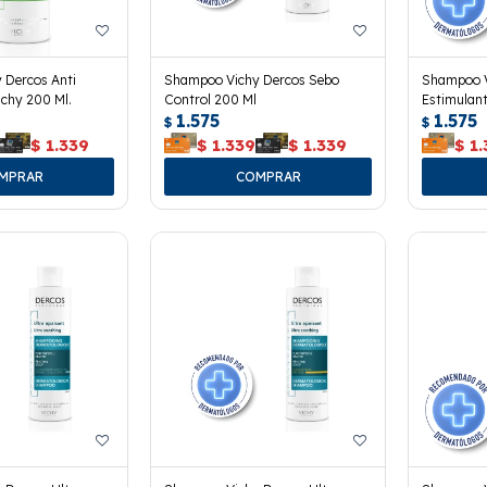
 Dercos Anti
Shampoo Vichy Dercos Sebo
Shampoo V
chy 200 Ml.
Control 200 Ml
Estimulant
1.575
1.575
$
$
$
1.339
$
1.339
$
1.339
$
1.