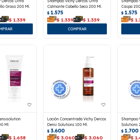
 Dercos Ultra
Shampoo Vichy Dercos Ultra
Shampoo V
lo Graso 200 Ml.
Calmante Cabello Seco 200 Ml.
Caspa 200
1.575
1.575
$
$
$
1.339
$
1.339
$
1.339
$
1.
ensisolution
Loción Concentrada Vichy Dercos
Shampoo V
00 Ml.
Densi Solutions 100 Ml.
Solutions 
3.600
1.700
$
$
$
1.658
$
3.060
$
3.060
$
1