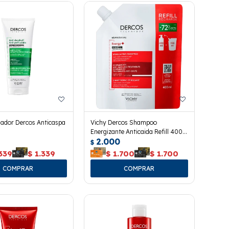
nador Dercos Anticaspa
Vichy Dercos Shampoo
Energizante Anticaida Refill 400
2.000
Ml.
$
339
$
1.339
$
1.700
$
1.700