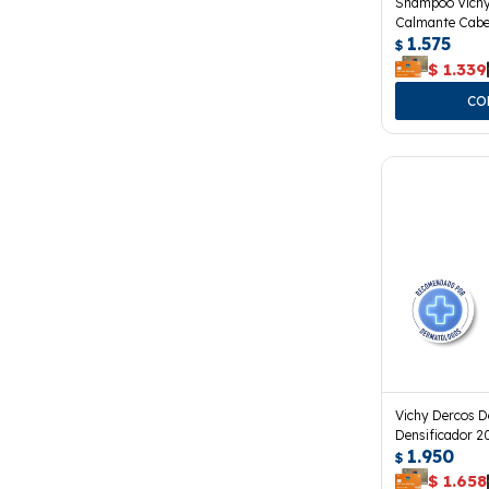
Shampoo Vichy
Calmante Cabel
1.575
$
$
1.339
Vichy Dercos D
Densificador 2
1.950
$
$
1.658