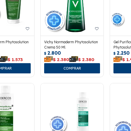
rm Phytosolution
Vichy Normaderm Phytosolution
Gel Purif
Crema 50 Ml.
Phytosolut
2.800
2.250
$
$
$
1.573
$
2.380
$
2.380
$
1.