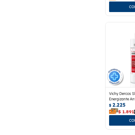
Vichy Dercos 
Energizante An
2.225
$
$
1.891