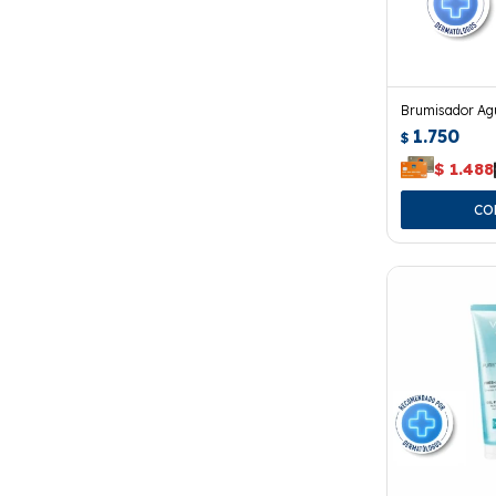
Brumisador Ag
1.750
$
$
1.488