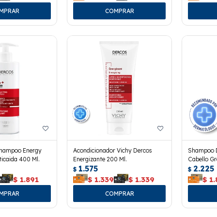
Shampoo Energy
Acondicionador Vichy Dercos
Shampoo D
ticaida 400 Ml.
Energizante 200 Ml.
Cabello Gr
1.575
2.225
$
$
$
1.891
$
1.339
$
1.339
$
1.