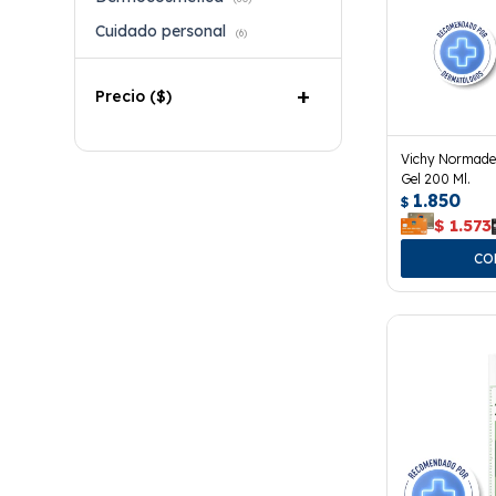
Cuidado personal
(6)
Precio
($)
Vichy Normade
Gel 200 Ml.
1.850
$
$
1.573