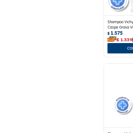
Shampoo Vichy
Caspa Grasa Vi
1.575
$
$
1.339