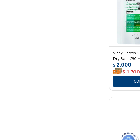
Vichy Dercos 
Dry Refill 390 M
2.000
$
$
1.70