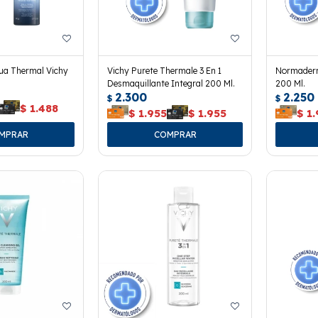
ua Thermal Vichy
Vichy Purete Thermale 3 En 1
Normaderm
Desmaquillante Integral 200 Ml.
200 Ml.
2.300
2.250
$
$
$
1.488
$
1.955
$
1.955
$
1.