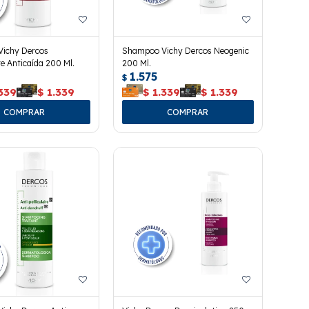
ichy Dercos
Shampoo Vichy Dercos Neogenic
e Anticaída 200 Ml.
200 Ml.
1.575
$
339
$
1.339
$
1.339
$
1.339