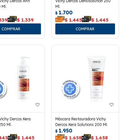
ichy Dercos Anti
Vichy Dercos Densisolution 250
 Ml.
Ml.
1.700
$
339
$
1.339
$
1.445
$
1.445
ichy Dercos Kera
Máscara Restauradora Vichy
250 Ml.
Dercos Kera Solutions 200 Ml.
1.950
$
.445
$
1.445
$
1.658
$
1.658