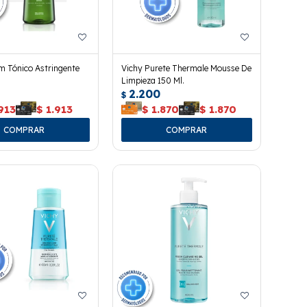
 Tónico Astringente
Vichy Purete Thermale Mousse De
Limpieza 150 Ml.
2.200
$
913
$
1.913
$
1.870
$
1.870