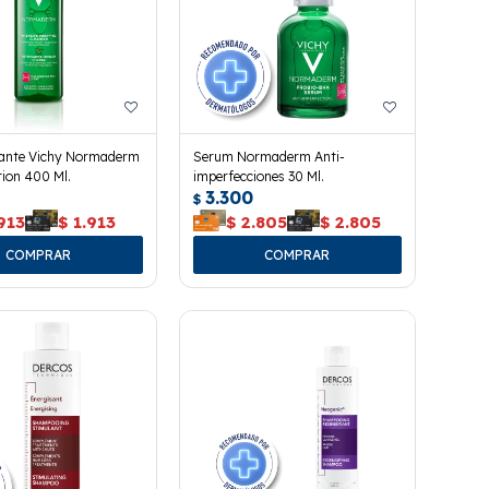
icante Vichy Normaderm
Serum Normaderm Anti-
ion 400 Ml.
imperfecciones 30 Ml.
3.300
$
913
$
1.913
$
2.805
$
2.805