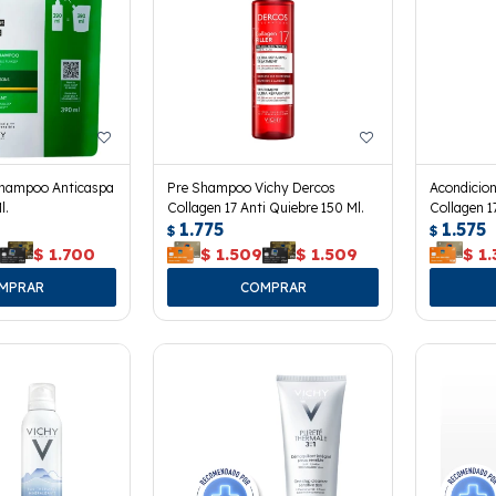
Shampoo Anticaspa
Pre Shampoo Vichy Dercos
Acondicio
l.
Collagen 17 Anti Quiebre 150 Ml.
Collagen 1
1.775
1.575
$
$
0
$
1.700
$
1.509
$
1.509
$
1.