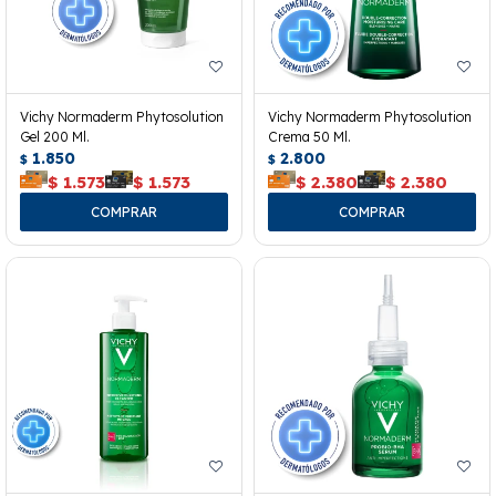
Vichy Normaderm Phytosolution
Vichy Normaderm Phytosolution
Gel 200 Ml.
Crema 50 Ml.
1.850
2.800
$
$
$
1.573
$
1.573
$
2.380
$
2.380