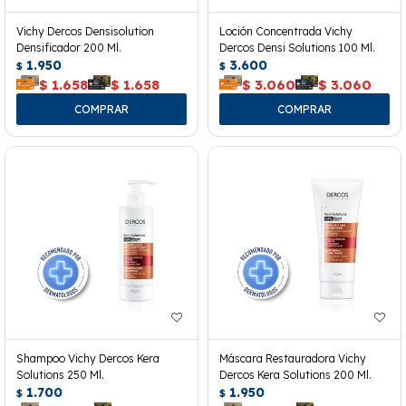
Vichy Dercos Densisolution
Loción Concentrada Vichy
Densificador 200 Ml.
Dercos Densi Solutions 100 Ml.
1.950
3.600
$
$
$
1.658
$
1.658
$
3.060
$
3.060
Shampoo Vichy Dercos Kera
Máscara Restauradora Vichy
Solutions 250 Ml.
Dercos Kera Solutions 200 Ml.
1.700
1.950
$
$