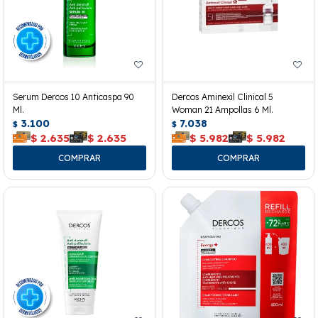
Serum Dercos 10 Anticaspa 90
Dercos Aminexil Clinical 5
Ml.
Woman 21 Ampollas 6 Ml.
3.100
7.038
$
$
$
2.635
$
2.635
$
5.982
$
5.982