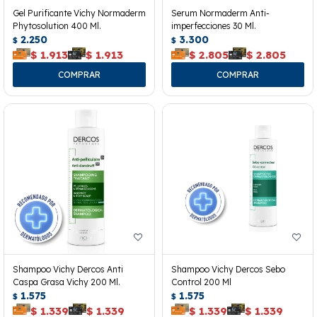
Gel Purificante Vichy Normaderm
Serum Normaderm Anti-
Phytosolution 400 Ml.
imperfecciones 30 Ml.
2.250
3.300
$
$
$
1.913
$
1.913
$
2.805
$
2.805
Shampoo Vichy Dercos Anti
Shampoo Vichy Dercos Sebo
Caspa Grasa Vichy 200 Ml.
Control 200 Ml
1.575
1.575
$
$
$
1.339
$
1.339
$
1.339
$
1.339