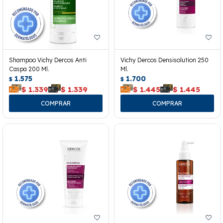
Shampoo Vichy Dercos Anti
Vichy Dercos Densisolution 250
Caspa 200 Ml.
Ml.
1.575
1.700
$
$
$
1.339
$
1.339
$
1.445
$
1.445