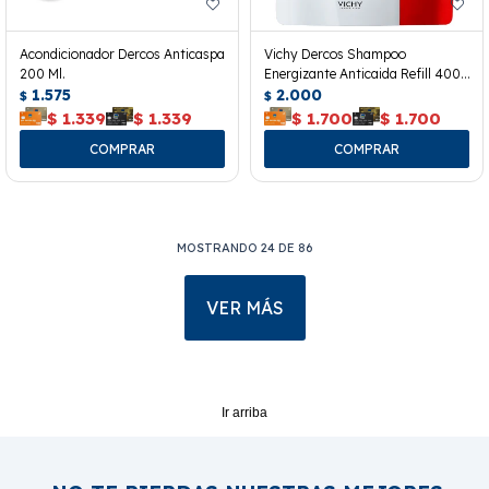
Acondicionador Dercos Anticaspa
Vichy Dercos Shampoo
200 Ml.
Energizante Anticaida Refill 400
1.575
Ml.
2.000
$
$
$
1.339
$
1.339
$
1.700
$
1.700
MOSTRANDO
24
DE
86
VER MÁS
Ir arriba