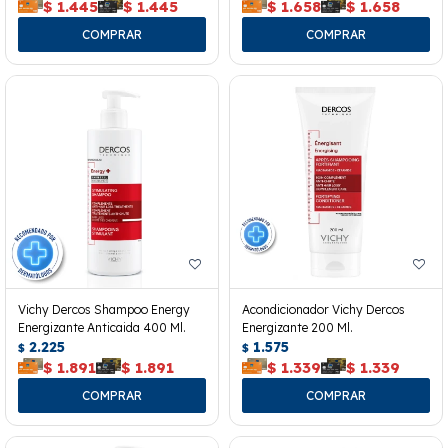
$
1.445
$
1.445
$
1.658
$
1.658
Vichy Dercos Shampoo Energy
Acondicionador Vichy Dercos
Energizante Anticaida 400 Ml.
Energizante 200 Ml.
2.225
1.575
$
$
$
1.891
$
1.891
$
1.339
$
1.339