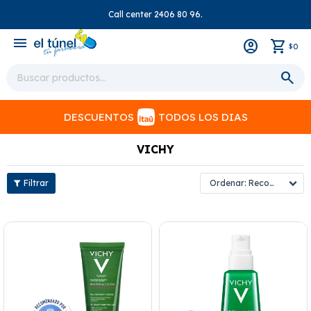
Call center 2406 80 96.
close
menu
0
$
DESCUENTOS
TODOS LOS DIAS
VICHY
Recomendados