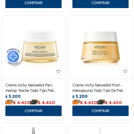
Crema Vichy Neovadiol Peri-
Crema Vichy Neovadiol Post-
menop. Noche Todo Tipo Piel
menopausia Todo Tipo De Piel
50ml
5.200
50ml
5.200
$
$
$
4.420
$
4.420
$
4.420
$
4.420