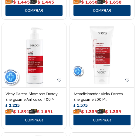
$
1.445
$
1.445
$
1.658
$
1.658
Vichy Dercos Shampoo Energy
Acondicionador Vichy Dercos
Energizante Anticaida 400 Ml.
Energizante 200 Ml.
2.225
1.575
$
$
$
1.891
$
1.891
$
1.339
$
1.339