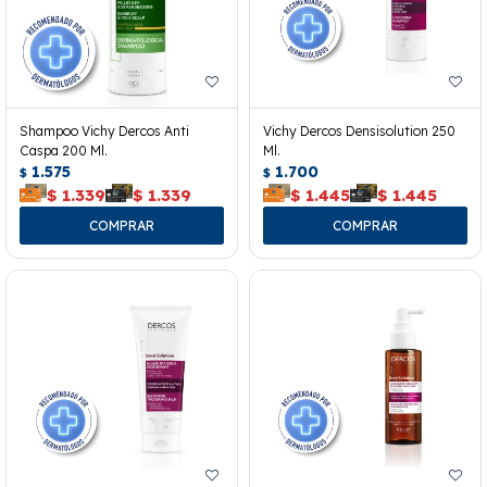
Shampoo Vichy Dercos Anti
Vichy Dercos Densisolution 250
Caspa 200 Ml.
Ml.
1.575
1.700
$
$
$
1.339
$
1.339
$
1.445
$
1.445