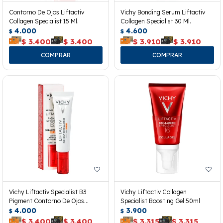
Contorno De Ojos Liftactiv
Vichy Bonding Serum Liftactiv
Collagen Specialist 15 Ml.
Collagen Specialist 30 Ml.
4.000
4.600
$
$
$
3.400
$
3.400
$
3.910
$
3.910
Vichy Liftactiv Specialist B3
Vichy Liftactiv Collagen
Pigment Contorno De Ojos
Specialist Boosting Gel 50ml
Spf50+
4.000
3.900
$
$
$
3.400
$
3.400
$
3.315
$
3.315