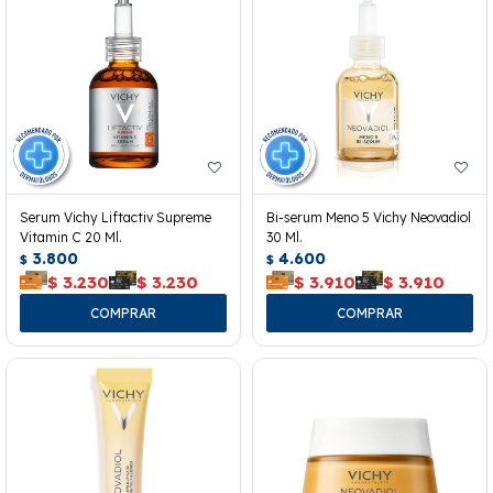
Serum Vichy Liftactiv Supreme
Bi-serum Meno 5 Vichy Neovadiol
Vitamin C 20 Ml.
30 Ml.
3.800
4.600
$
$
$
3.230
$
3.230
$
3.910
$
3.910