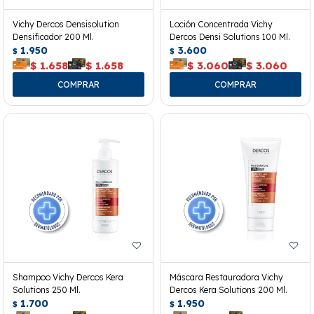
Vichy Dercos Densisolution
Loción Concentrada Vichy
Densificador 200 Ml.
Dercos Densi Solutions 100 Ml.
1.950
3.600
$
$
$
1.658
$
1.658
$
3.060
$
3.060
Shampoo Vichy Dercos Kera
Máscara Restauradora Vichy
Solutions 250 Ml.
Dercos Kera Solutions 200 Ml.
1.700
1.950
$
$