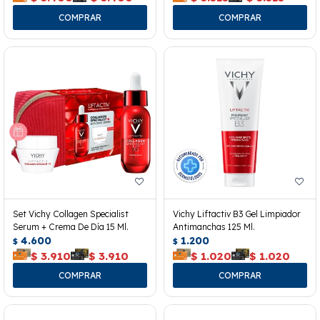
Set Vichy Collagen Specialist
Vichy Liftactiv B3 Gel Limpiador
Serum + Crema De Día 15 Ml.
Antimanchas 125 Ml.
4.600
1.200
$
$
$
3.910
$
3.910
$
1.020
$
1.020