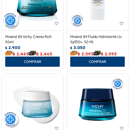
Mineral 89 Vichy Crema Rich
Mineral 89 Fluído Hidratante Uv
50ml
Spf50+. 50 Ml.
2.900
3.050
$
$
$
2.465
$
2.465
$
2.593
$
2.593