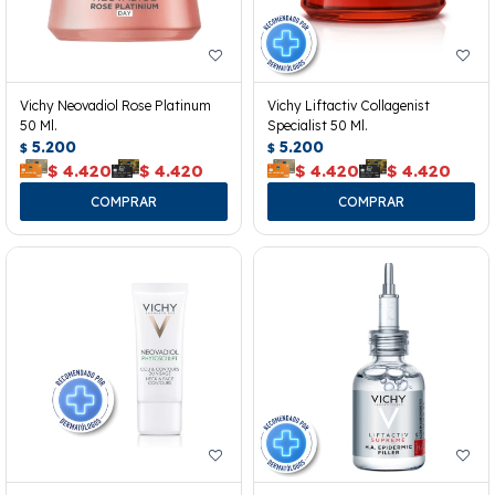
Vichy Neovadiol Rose Platinum
Vichy Liftactiv Collagenist
50 Ml.
Specialist 50 Ml.
5.200
5.200
$
$
$
4.420
$
4.420
$
4.420
$
4.420