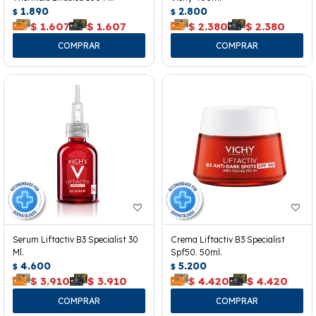
1.890
2.800
$
$
$
1.607
$
1.607
$
2.380
$
2.380
Serum Liftactiv B3 Specialist 30
Crema Liftactiv B3 Specialist
Ml.
Spf50. 50ml.
4.600
5.200
$
$
$
3.910
$
3.910
$
4.420
$
4.420