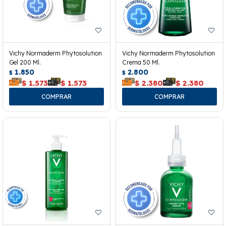
Vichy Normaderm Phytosolution
Vichy Normaderm Phytosolution
Gel 200 Ml.
Crema 50 Ml.
1.850
2.800
$
$
$
1.573
$
1.573
$
2.380
$
2.380