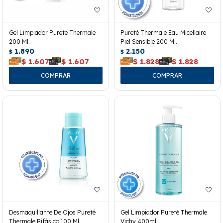
Gel Limpiador Purete Thermale
Pureté Thermale Eau Micellaire
200 Ml.
Piel Sensible 200 Ml.
1.890
2.150
$
$
$
1.607
$
1.607
$
1.828
$
1.828
Desmaquillante De Ojos Pureté
Gel Limpiador Pureté Thermale
Thermale Bifásico 100 Ml.
Vichy 400ml