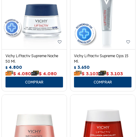
Vichy Liftactiv Supreme Noche
Vichy Liftactiv Supreme Ojos 15
50 Ml.
Ml.
4.800
3.650
$
$
$
4.080
$
4.080
$
3.103
$
3.103