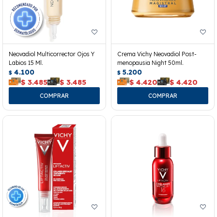
Neovadiol Multicorrector Ojos Y
Crema Vichy Neovadiol Post-
Labios 15 Ml.
menopausia Night 50ml.
4.100
5.200
$
$
$
3.485
$
3.485
$
4.420
$
4.420