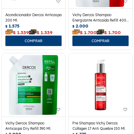
Acondicionador Dercos Anticaspa
Vichy Dercos Shampoo
200 Ml.
Energizante Anticaida Refill 400
1.575
Ml.
2.000
$
$
$
1.339
$
1.339
$
1.700
$
1.700
Vichy Dercos Shampoo
Pre Shampoo Vichy Dercos
Anticaspa Dry Refill 390 Ml.
Collagen 17 Anti Quiebre 150 Ml.