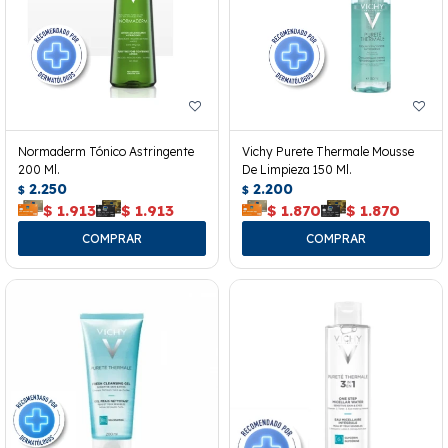
Normaderm Tónico Astringente
Vichy Purete Thermale Mousse
200 Ml.
De Limpieza 150 Ml.
2.250
2.200
$
$
$
1.913
$
1.913
$
1.870
$
1.870