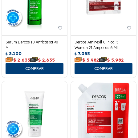
Serum Dercos 10 Anticaspa 90
Dercos Aminexil Clinical 5
Ml.
Woman 21 Ampollas 6 Ml.
3.100
7.038
$
$
$
2.635
$
2.635
$
5.982
$
5.982