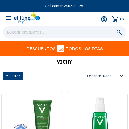
Call center 2406 80 96.
close
menu
0
$
DESCUENTOS
TODOS LOS DIAS
VICHY
Recomendados