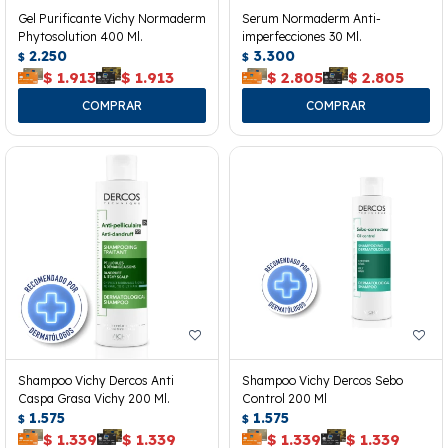
Gel Purificante Vichy Normaderm
Serum Normaderm Anti-
Phytosolution 400 Ml.
imperfecciones 30 Ml.
2.250
3.300
$
$
$
1.913
$
1.913
$
2.805
$
2.805
Shampoo Vichy Dercos Anti
Shampoo Vichy Dercos Sebo
Caspa Grasa Vichy 200 Ml.
Control 200 Ml
1.575
1.575
$
$
$
1.339
$
1.339
$
1.339
$
1.339