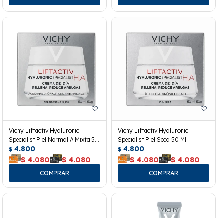
Vichy Liftactiv Hyaluronic
Vichy Liftactiv Hyaluronic
Specialist Piel Normal A Mixta 50
Specialist Piel Seca 50 Ml.
Ml.
4.800
4.800
$
$
$
4.080
$
4.080
$
4.080
$
4.080