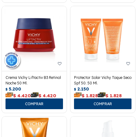
Crema Vichy Liftactiv B3 Retinol
Protector Solar Vichy Toque Seco
Noche 50 Ml.
Spf 50. 50 Ml.
5.200
2.150
$
$
$
4.420
$
4.420
$
1.828
$
1.828