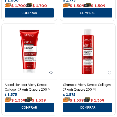
2.000
1.775
$
$
$
1.700
$
1.700
$
1.509
$
1.509
Acondicionador Vichy Dercos
Shampoo Vichy Dercos Collagen
Collagen 17 Anti Quiebre 200 Ml
17 Anti Quiebre 200 Ml
1.575
1.575
$
$
$
1.339
$
1.339
$
1.339
$
1.339