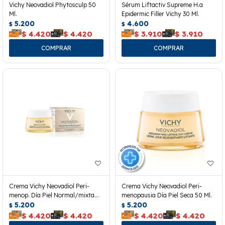
Vichy Neovadiol Phytosculp 50
Sérum Liftactiv Supreme H.a
Ml.
Epidermic Filler Vichy 30 Ml.
5.200
4.600
$
$
$
4.420
$
4.420
$
3.910
$
3.910
Crema Vichy Neovadiol Peri-
Crema Vichy Neovadiol Peri-
menop. Día Piel Normal/mixta
menopausia Día Piel Seca 50 Ml.
50ml
5.200
5.200
$
$
$
4.420
$
4.420
$
4.420
$
4.420