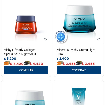
Vichy Liftactiv Collagen
Mineral 89 Vichy Crema Light
Specialist 16 Night 50 Ml.
50ml.
5.200
2.900
$
$
$
4.420
$
4.420
$
2.465
$
2.465