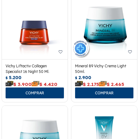
Vichy Liftactiv Collagen
Mineral 89 Vichy Crema Light
Specialist 16 Night 50 Ml.
50ml.
5.200
2.900
$
$
$
3.900
$
4.420
$
2.175
$
2.465