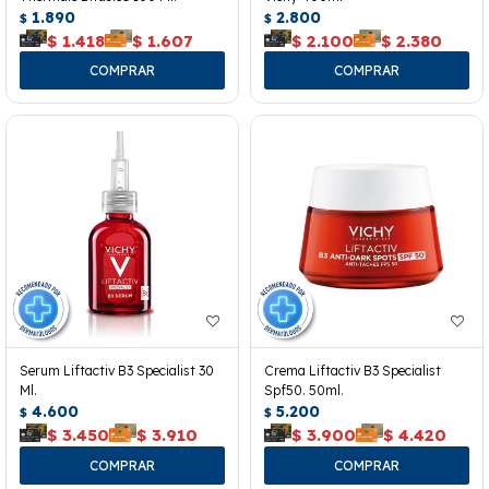
1.890
2.800
$
$
$
1.418
$
1.607
$
2.100
$
2.380
Serum Liftactiv B3 Specialist 30
Crema Liftactiv B3 Specialist
Ml.
Spf50. 50ml.
4.600
5.200
$
$
$
3.450
$
3.910
$
3.900
$
4.420