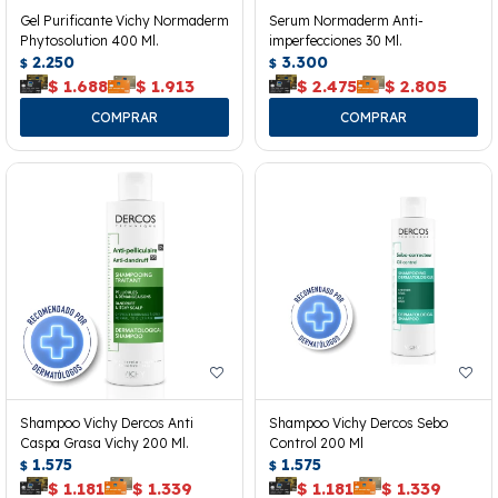
Gel Purificante Vichy Normaderm
Serum Normaderm Anti-
Phytosolution 400 Ml.
imperfecciones 30 Ml.
2.250
3.300
$
$
$
1.688
$
1.913
$
2.475
$
2.805
Shampoo Vichy Dercos Anti
Shampoo Vichy Dercos Sebo
Caspa Grasa Vichy 200 Ml.
Control 200 Ml
1.575
1.575
$
$
$
1.181
$
1.339
$
1.181
$
1.339