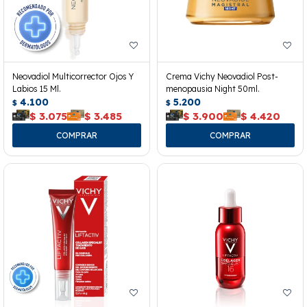
Neovadiol Multicorrector Ojos Y
Crema Vichy Neovadiol Post-
Labios 15 Ml.
menopausia Night 50ml.
4.100
5.200
$
$
$
3.075
$
3.485
$
3.900
$
4.420