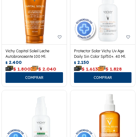
Vichy Capital Soleil Leche
Protector Solar Vichy Uv Age
Autobronceante 100 Ml.
Daily Sin Color Spf50+. 40 Ml.
2.400
2.150
$
$
$
1.800
$
2.040
$
1.613
$
1.828