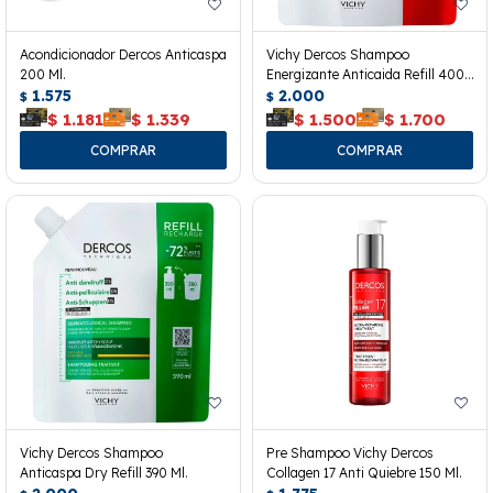
Acondicionador Dercos Anticaspa
Vichy Dercos Shampoo
200 Ml.
Energizante Anticaida Refill 400
1.575
Ml.
2.000
$
$
$
1.181
$
1.339
$
1.500
$
1.700
Vichy Dercos Shampoo
Pre Shampoo Vichy Dercos
Anticaspa Dry Refill 390 Ml.
Collagen 17 Anti Quiebre 150 Ml.