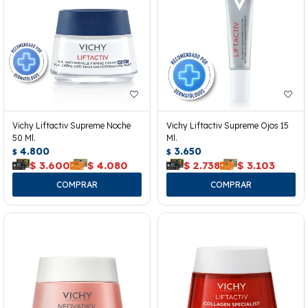
Vichy Liftactiv Supreme Noche
Vichy Liftactiv Supreme Ojos 15
50 Ml.
Ml.
4.800
3.650
$
$
$
3.600
$
4.080
$
2.738
$
3.103