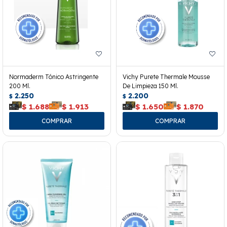
Normaderm Tónico Astringente
Vichy Purete Thermale Mousse
200 Ml.
De Limpieza 150 Ml.
2.250
2.200
$
$
$
1.688
$
1.913
$
1.650
$
1.870