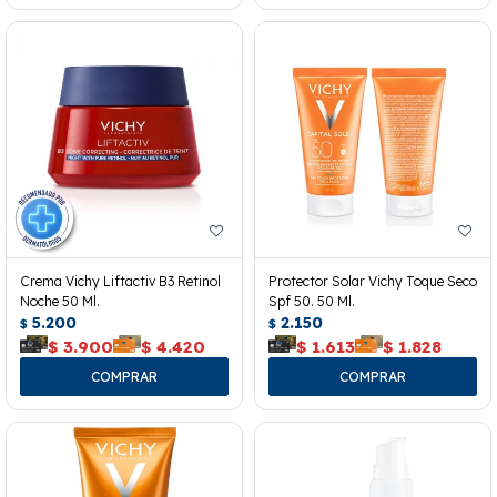
Crema Vichy Liftactiv B3 Retinol
Protector Solar Vichy Toque Seco
Noche 50 Ml.
Spf 50. 50 Ml.
5.200
2.150
$
$
$
3.900
$
4.420
$
1.613
$
1.828