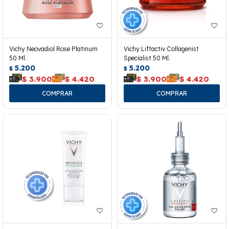
Vichy Neovadiol Rose Platinum
Vichy Liftactiv Collagenist
50 Ml.
Specialist 50 Ml.
5.200
5.200
$
$
$
3.900
$
4.420
$
3.900
$
4.420