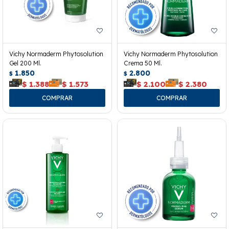
Vichy Normaderm Phytosolution
Vichy Normaderm Phytosolution
Gel 200 Ml.
Crema 50 Ml.
1.850
2.800
$
$
$
1.388
$
1.573
$
2.100
$
2.380