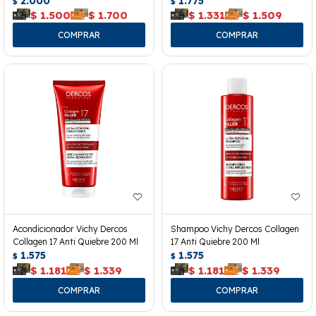
2.000
1.775
$
$
$
1.500
$
1.700
$
1.331
$
1.509
Acondicionador Vichy Dercos
Shampoo Vichy Dercos Collagen
Collagen 17 Anti Quiebre 200 Ml
17 Anti Quiebre 200 Ml
1.575
1.575
$
$
$
1.181
$
1.339
$
1.181
$
1.339