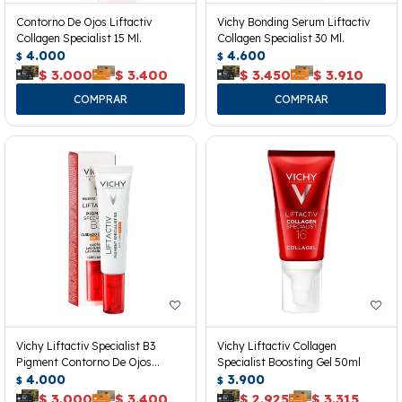
Contorno De Ojos Liftactiv
Vichy Bonding Serum Liftactiv
Collagen Specialist 15 Ml.
Collagen Specialist 30 Ml.
4.000
4.600
$
$
$
3.000
$
3.400
$
3.450
$
3.910
Vichy Liftactiv Specialist B3
Vichy Liftactiv Collagen
Pigment Contorno De Ojos
Specialist Boosting Gel 50ml
Spf50+
4.000
3.900
$
$
$
3.000
$
3.400
$
2.925
$
3.315