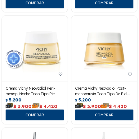
Crema Vichy Neovadiol Peri-
Crema Vichy Neovadiol Post-
menop. Noche Todo Tipo Piel
menopausia Todo Tipo De Piel
50ml
5.200
50ml
5.200
$
$
$
3.900
$
4.420
$
3.900
$
4.420