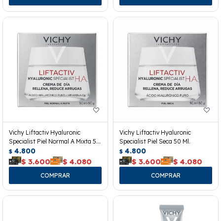
Vichy Liftactiv Hyaluronic
Vichy Liftactiv Hyaluronic
Specialist Piel Normal A Mixta 50
Specialist Piel Seca 50 Ml.
Ml.
4.800
4.800
$
$
$
3.600
$
4.080
$
3.600
$
4.080