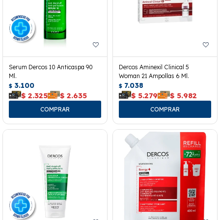
Serum Dercos 10 Anticaspa 90
Dercos Aminexil Clinical 5
Ml.
Woman 21 Ampollas 6 Ml.
3.100
7.038
$
$
$
2.325
$
2.635
$
5.279
$
5.982