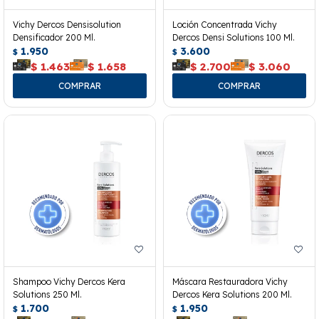
Vichy Dercos Densisolution
Loción Concentrada Vichy
Densificador 200 Ml.
Dercos Densi Solutions 100 Ml.
1.950
3.600
$
$
$
1.463
$
1.658
$
2.700
$
3.060
Shampoo Vichy Dercos Kera
Máscara Restauradora Vichy
Solutions 250 Ml.
Dercos Kera Solutions 200 Ml.
1.700
1.950
$
$