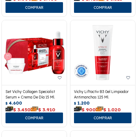
Set Vichy Collagen Specialist
Vichy Liftactiv B3 Gel Limpiador
Serum + Crema De Día 15 Ml.
Antimanchas 125 Ml.
4.600
1.200
$
$
$
3.450
$
3.910
$
900
$
1.020