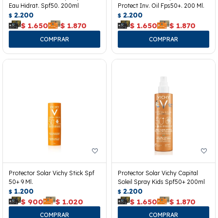
Eau Hidrat. Spf50. 200ml
Protect Inv. Oil Fps50+. 200 Ml.
2.200
2.200
$
$
$
1.650
$
1.870
$
1.650
$
1.870
Protector Solar Vichy Stick Spf
Protector Solar Vichy Capital
50+ 9 Ml.
Soleil Spray Kids Spf50+ 200ml
1.200
2.200
$
$
$
900
$
1.020
$
1.650
$
1.870