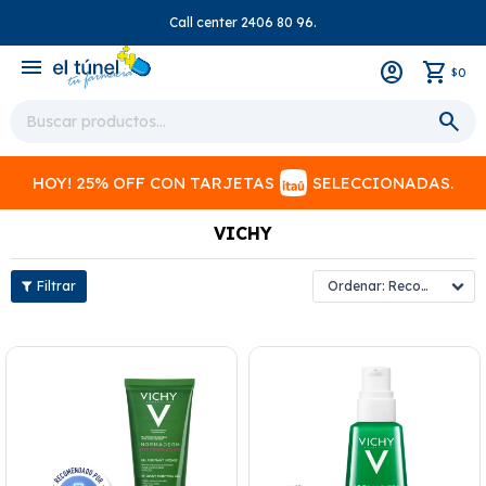
Call center 2406 80 96.
close
menu
0
$
HOY! 25% OFF CON TARJETAS
SELECCIONADAS.
VICHY
Recomendados