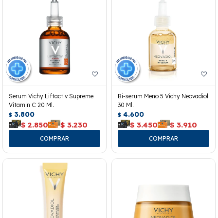
Serum Vichy Liftactiv Supreme
Bi-serum Meno 5 Vichy Neovadiol
Vitamin C 20 Ml.
30 Ml.
3.800
4.600
$
$
$
2.850
$
3.230
$
3.450
$
3.910