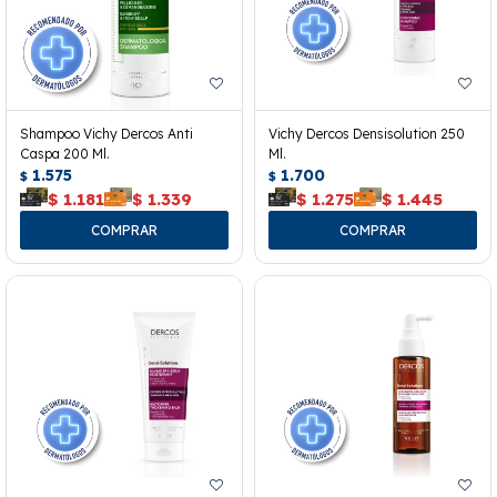
Shampoo Vichy Dercos Anti
Vichy Dercos Densisolution 250
Caspa 200 Ml.
Ml.
1.575
1.700
$
$
$
1.181
$
1.339
$
1.275
$
1.445