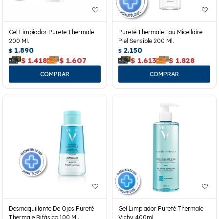
Gel Limpiador Purete Thermale
Pureté Thermale Eau Micellaire
200 Ml.
Piel Sensible 200 Ml.
1.890
2.150
$
$
$
1.418
$
1.607
$
1.613
$
1.828
Desmaquillante De Ojos Pureté
Gel Limpiador Pureté Thermale
Thermale Bifásico 100 Ml.
Vichy 400ml