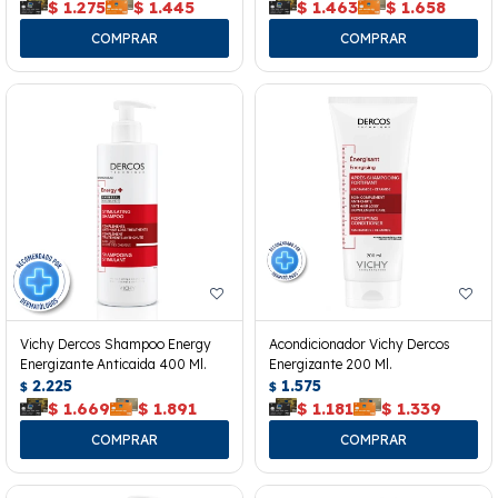
$
1.275
$
1.445
$
1.463
$
1.658
Vichy Dercos Shampoo Energy
Acondicionador Vichy Dercos
Energizante Anticaida 400 Ml.
Energizante 200 Ml.
2.225
1.575
$
$
$
1.669
$
1.891
$
1.181
$
1.339