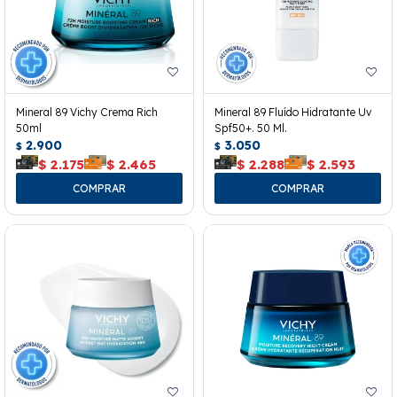
Mineral 89 Vichy Crema Rich
Mineral 89 Fluído Hidratante Uv
50ml
Spf50+. 50 Ml.
2.900
3.050
$
$
$
2.175
$
2.465
$
2.288
$
2.593