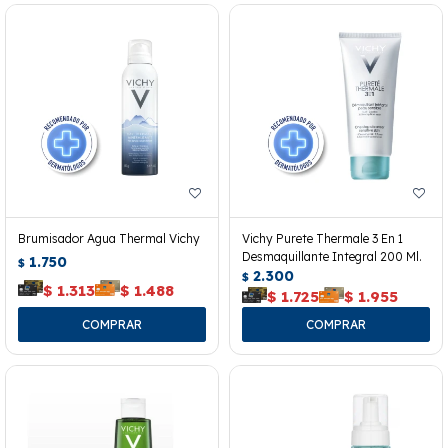
Brumisador Agua Thermal Vichy
Vichy Purete Thermale 3 En 1
Desmaquillante Integral 200 Ml.
1.750
$
2.300
$
$
1.313
$
1.488
$
1.725
$
1.955