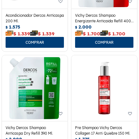
Acondicionador Dercos Anticaspa
Vichy Dercos Shampoo
200 Ml.
Energizante Anticaida Refill 400
1.575
Ml.
2.000
$
$
$
1.339
$
1.339
$
1.700
$
1.700
Vichy Dercos Shampoo
Pre Shampoo Vichy Dercos
Anticaspa Dry Refill 390 Ml.
Collagen 17 Anti Quiebre 150 Ml.