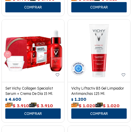
Set Vichy Collagen Specialist
Vichy Liftactiv B3 Gel Limpiador
Serum + Crema De Día 15 Ml.
Antimanchas 125 Ml.
4.600
1.200
$
$
$
3.910
$
3.910
$
1.020
$
1.020