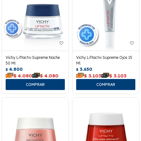
Vichy Liftactiv Supreme Noche
Vichy Liftactiv Supreme Ojos 15
50 Ml.
Ml.
4.800
3.650
$
$
$
4.080
$
4.080
$
3.103
$
3.103