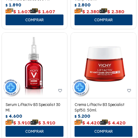
1.890
2.800
$
$
$
1.607
$
1.607
$
2.380
$
2.380
Serum Liftactiv B3 Specialist 30
Crema Liftactiv B3 Specialist
Ml.
Spf50. 50ml.
4.600
5.200
$
$
$
3.910
$
3.910
$
4.420
$
4.420