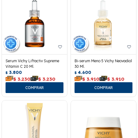
Serum Vichy Liftactiv Supreme
Bi-serum Meno 5 Vichy Neovadiol
Vitamin C 20 Ml.
30 Ml.
3.800
4.600
$
$
$
3.230
$
3.230
$
3.910
$
3.910