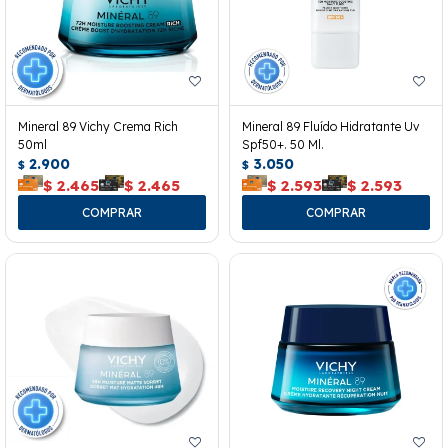
Mineral 89 Vichy Crema Rich
Mineral 89 Fluído Hidratante Uv
50ml
Spf50+. 50 Ml.
2.900
3.050
$
$
$
2.465
$
2.465
$
2.593
$
2.593