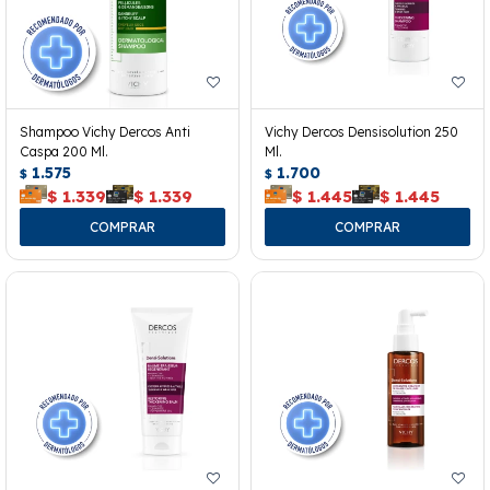
Shampoo Vichy Dercos Anti
Vichy Dercos Densisolution 250
Caspa 200 Ml.
Ml.
1.575
1.700
$
$
$
1.339
$
1.339
$
1.445
$
1.445