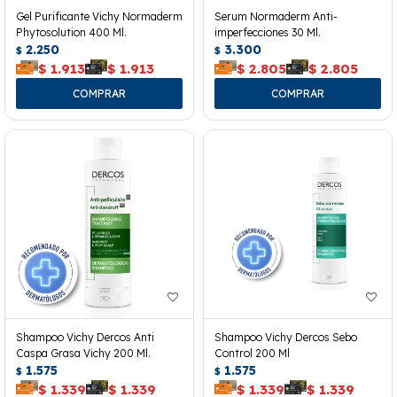
Gel Purificante Vichy Normaderm
Serum Normaderm Anti-
Phytosolution 400 Ml.
imperfecciones 30 Ml.
2.250
3.300
$
$
$
1.913
$
1.913
$
2.805
$
2.805
Shampoo Vichy Dercos Anti
Shampoo Vichy Dercos Sebo
Caspa Grasa Vichy 200 Ml.
Control 200 Ml
1.575
1.575
$
$
$
1.339
$
1.339
$
1.339
$
1.339