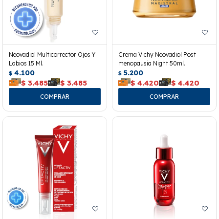
Neovadiol Multicorrector Ojos Y
Crema Vichy Neovadiol Post-
Labios 15 Ml.
menopausia Night 50ml.
4.100
5.200
$
$
$
3.485
$
3.485
$
4.420
$
4.420