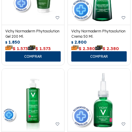
Vichy Normaderm Phytosolution
Vichy Normaderm Phytosolution
Gel 200 Ml.
Crema 50 Ml.
1.850
2.800
$
$
$
1.573
$
1.573
$
2.380
$
2.380