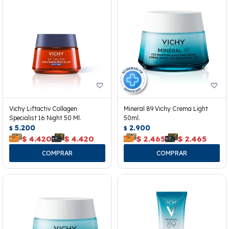
Vichy Liftactiv Collagen
Mineral 89 Vichy Crema Light
Specialist 16 Night 50 Ml.
50ml.
5.200
2.900
$
$
$
4.420
$
4.420
$
2.465
$
2.465