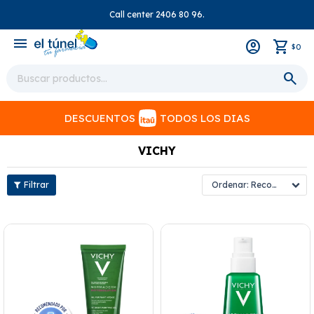
Call center 2406 80 96.
close
menu
0
$
DESCUENTOS
TODOS LOS DIAS
VICHY
Recomendados