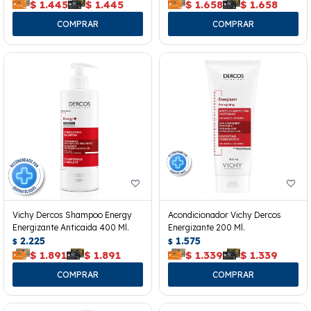
$
1.445
$
1.445
$
1.658
$
1.658
Vichy Dercos Shampoo Energy
Acondicionador Vichy Dercos
Energizante Anticaida 400 Ml.
Energizante 200 Ml.
2.225
1.575
$
$
$
1.891
$
1.891
$
1.339
$
1.339