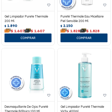
Gel Limpiador Purete Thermale
Pureté Thermale Eau Micellaire
200 Ml.
Piel Sensible 200 Ml.
1.890
2.150
$
$
$
1.607
$
1.607
$
1.828
$
1.828
Desmaquillante De Ojos Pureté
Gel Limpiador Pureté Thermale
Thermale Bifásico 100 Ml.
Vichy 400ml