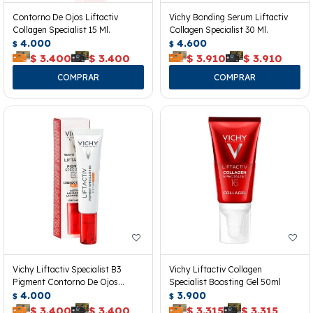
Contorno De Ojos Liftactiv
Vichy Bonding Serum Liftactiv
Collagen Specialist 15 Ml.
Collagen Specialist 30 Ml.
4.000
4.600
$
$
$
3.400
$
3.400
$
3.910
$
3.910
Vichy Liftactiv Specialist B3
Vichy Liftactiv Collagen
Pigment Contorno De Ojos
Specialist Boosting Gel 50ml
Spf50+
4.000
3.900
$
$
$
3.400
$
3.400
$
3.315
$
3.315