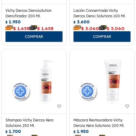
Vichy Dercos Densisolution
Loción Concentrada Vichy
Densificador 200 Ml.
Dercos Densi Solutions 100 Ml.
1.950
3.600
$
$
$
1.658
$
1.658
$
3.060
$
3.060
Shampoo Vichy Dercos Kera
Máscara Restauradora Vichy
Solutions 250 Ml.
Dercos Kera Solutions 200 Ml.
1.700
1.950
$
$