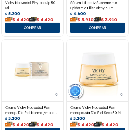
Vichy Neovadiol Phytosculp 50
Sérum Liftactiv Supreme H.a
Ml.
Epidermic Filler Vichy 30 Ml.
5.200
4.600
$
$
$
4.420
$
4.420
$
3.910
$
3.910
Crema Vichy Neovadiol Peri-
Crema Vichy Neovadiol Peri-
menop. Día Piel Normal/mixta
menopausia Día Piel Seca 50 Ml.
50ml
5.200
5.200
$
$
$
4.420
$
4.420
$
4.420
$
4.420