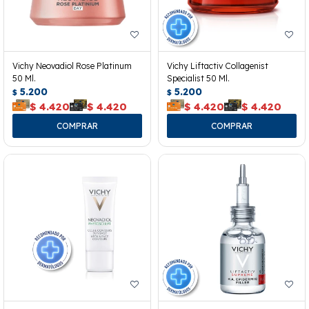
Vichy Neovadiol Rose Platinum
Vichy Liftactiv Collagenist
50 Ml.
Specialist 50 Ml.
5.200
5.200
$
$
$
4.420
$
4.420
$
4.420
$
4.420