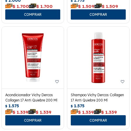
2.000
1.775
$
$
$
1.700
$
1.700
$
1.509
$
1.509
Acondicionador Vichy Dercos
Shampoo Vichy Dercos Collagen
Collagen 17 Anti Quiebre 200 Ml
17 Anti Quiebre 200 Ml
1.575
1.575
$
$
$
1.339
$
1.339
$
1.339
$
1.339