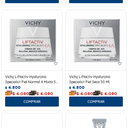
Vichy Liftactiv Hyaluronic
Vichy Liftactiv Hyaluronic
Specialist Piel Normal A Mixta 50
Specialist Piel Seca 50 Ml.
Ml.
4.800
4.800
$
$
$
4.080
$
4.080
$
4.080
$
4.080