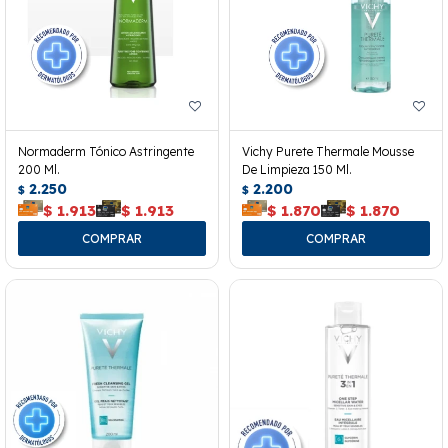
Normaderm Tónico Astringente
Vichy Purete Thermale Mousse
200 Ml.
De Limpieza 150 Ml.
2.250
2.200
$
$
$
1.913
$
1.913
$
1.870
$
1.870