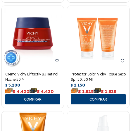
Crema Vichy Liftactiv B3 Retinol
Protector Solar Vichy Toque Seco
Noche 50 Ml.
Spf 50. 50 Ml.
5.200
2.150
$
$
$
4.420
$
4.420
$
1.828
$
1.828