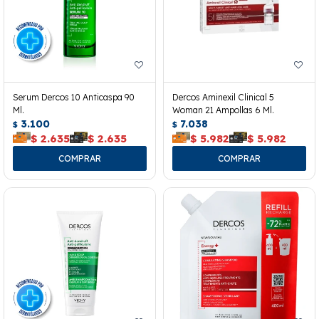
Serum Dercos 10 Anticaspa 90
Dercos Aminexil Clinical 5
Ml.
Woman 21 Ampollas 6 Ml.
3.100
7.038
$
$
$
2.635
$
2.635
$
5.982
$
5.982