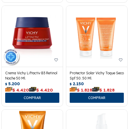
Crema Vichy Liftactiv B3 Retinol
Protector Solar Vichy Toque Seco
Noche 50 Ml.
Spf 50. 50 Ml.
5.200
2.150
$
$
$
4.420
$
4.420
$
1.828
$
1.828