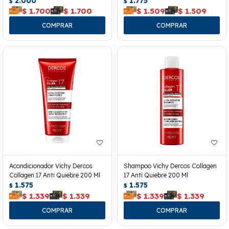
2.000
1.775
$
$
$
1.700
$
1.700
$
1.509
$
1.509
Acondicionador Vichy Dercos
Shampoo Vichy Dercos Collagen
Collagen 17 Anti Quiebre 200 Ml
17 Anti Quiebre 200 Ml
1.575
1.575
$
$
$
1.339
$
1.339
$
1.339
$
1.339