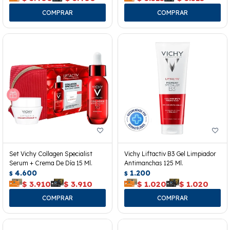
Set Vichy Collagen Specialist
Vichy Liftactiv B3 Gel Limpiador
Serum + Crema De Día 15 Ml.
Antimanchas 125 Ml.
4.600
1.200
$
$
$
3.910
$
3.910
$
1.020
$
1.020