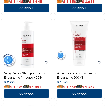
$
1.445
$
1.445
$
1.658
$
1.658
Vichy Dercos Shampoo Energy
Acondicionador Vichy Dercos
Energizante Anticaida 400 Ml.
Energizante 200 Ml.
2.225
1.575
$
$
$
1.891
$
1.891
$
1.339
$
1.339