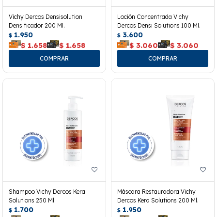
Vichy Dercos Densisolution
Loción Concentrada Vichy
Densificador 200 Ml.
Dercos Densi Solutions 100 Ml.
1.950
3.600
$
$
$
1.658
$
1.658
$
3.060
$
3.060
Shampoo Vichy Dercos Kera
Máscara Restauradora Vichy
Solutions 250 Ml.
Dercos Kera Solutions 200 Ml.
1.700
1.950
$
$