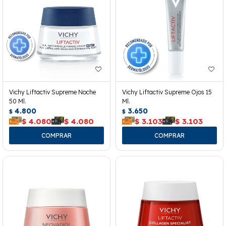
Vichy Liftactiv Supreme Noche
Vichy Liftactiv Supreme Ojos 15
50 Ml.
Ml.
4.800
3.650
$
$
$
4.080
$
4.080
$
3.103
$
3.103