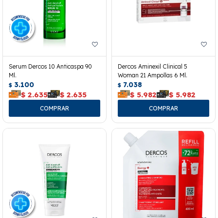
Serum Dercos 10 Anticaspa 90
Dercos Aminexil Clinical 5
Ml.
Woman 21 Ampollas 6 Ml.
3.100
7.038
$
$
$
2.635
$
2.635
$
5.982
$
5.982