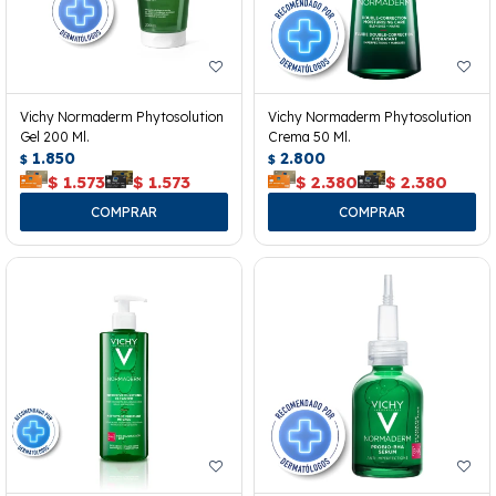
Vichy Normaderm Phytosolution
Vichy Normaderm Phytosolution
Gel 200 Ml.
Crema 50 Ml.
1.850
2.800
$
$
$
1.573
$
1.573
$
2.380
$
2.380