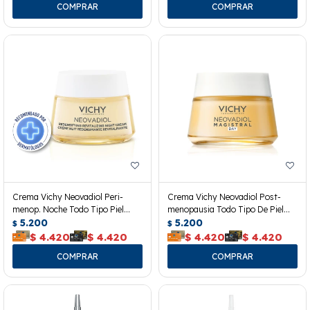
Crema Vichy Neovadiol Peri-
Crema Vichy Neovadiol Post-
menop. Noche Todo Tipo Piel
menopausia Todo Tipo De Piel
50ml
5.200
50ml
5.200
$
$
$
4.420
$
4.420
$
4.420
$
4.420