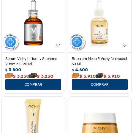
Serum Vichy Liftactiv Supreme
Bi-serum Meno 5 Vichy Neovadiol
Vitamin C 20 Ml.
30 Ml.
3.800
4.600
$
$
$
3.230
$
3.230
$
3.910
$
3.910