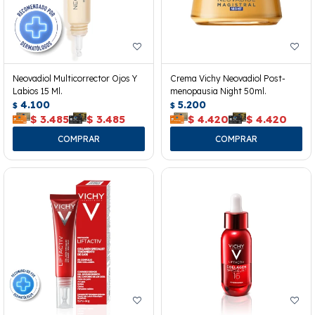
Neovadiol Multicorrector Ojos Y
Crema Vichy Neovadiol Post-
Labios 15 Ml.
menopausia Night 50ml.
4.100
5.200
$
$
$
3.485
$
3.485
$
4.420
$
4.420