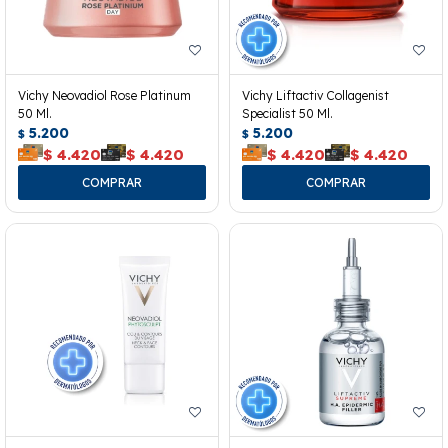
Vichy Neovadiol Rose Platinum
Vichy Liftactiv Collagenist
50 Ml.
Specialist 50 Ml.
5.200
5.200
$
$
$
4.420
$
4.420
$
4.420
$
4.420