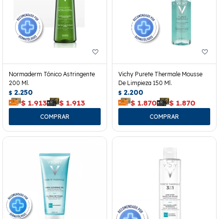
Normaderm Tónico Astringente
Vichy Purete Thermale Mousse
200 Ml.
De Limpieza 150 Ml.
2.250
2.200
$
$
$
1.913
$
1.913
$
1.870
$
1.870