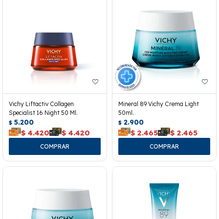
Vichy Liftactiv Collagen
Mineral 89 Vichy Crema Light
Specialist 16 Night 50 Ml.
50ml.
5.200
2.900
$
$
$
4.420
$
4.420
$
2.465
$
2.465