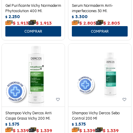
Gel Purificante Vichy Normaderm
Serum Normaderm Anti-
Phytosolution 400 Ml.
imperfecciones 30 Ml.
2.250
3.300
$
$
$
1.913
$
1.913
$
2.805
$
2.805
Shampoo Vichy Dercos Anti
Shampoo Vichy Dercos Sebo
Caspa Grasa Vichy 200 Ml.
Control 200 Ml
1.575
1.575
$
$
$
1.339
$
1.339
$
1.339
$
1.339