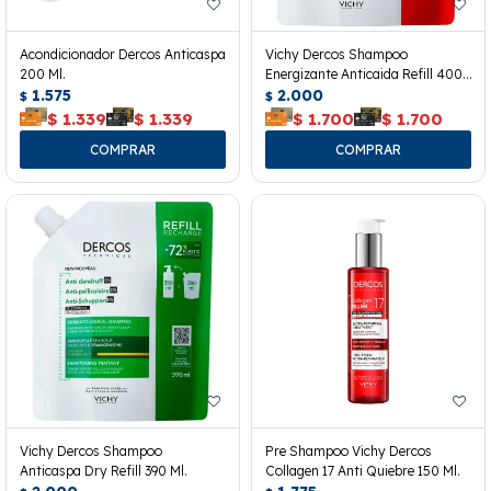
Acondicionador Dercos Anticaspa
Vichy Dercos Shampoo
200 Ml.
Energizante Anticaida Refill 400
1.575
Ml.
2.000
$
$
$
1.339
$
1.339
$
1.700
$
1.700
Vichy Dercos Shampoo
Pre Shampoo Vichy Dercos
Anticaspa Dry Refill 390 Ml.
Collagen 17 Anti Quiebre 150 Ml.