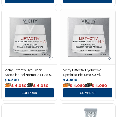
Vichy Liftactiv Hyaluronic
Vichy Liftactiv Hyaluronic
Specialist Piel Normal A Mixta 50
Specialist Piel Seca 50 Ml.
Ml.
4.800
4.800
$
$
$
4.080
$
4.080
$
4.080
$
4.080