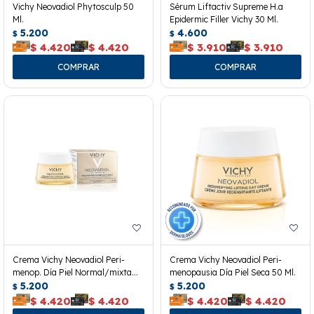
Vichy Neovadiol Phytosculp 50
Sérum Liftactiv Supreme H.a
Ml.
Epidermic Filler Vichy 30 Ml.
5.200
4.600
$
$
$
4.420
$
4.420
$
3.910
$
3.910
Crema Vichy Neovadiol Peri-
Crema Vichy Neovadiol Peri-
menop. Día Piel Normal/mixta
menopausia Día Piel Seca 50 Ml.
50ml
5.200
5.200
$
$
$
4.420
$
4.420
$
4.420
$
4.420