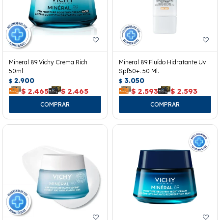
Mineral 89 Vichy Crema Rich
Mineral 89 Fluído Hidratante Uv
50ml
Spf50+. 50 Ml.
2.900
3.050
$
$
$
2.465
$
2.465
$
2.593
$
2.593