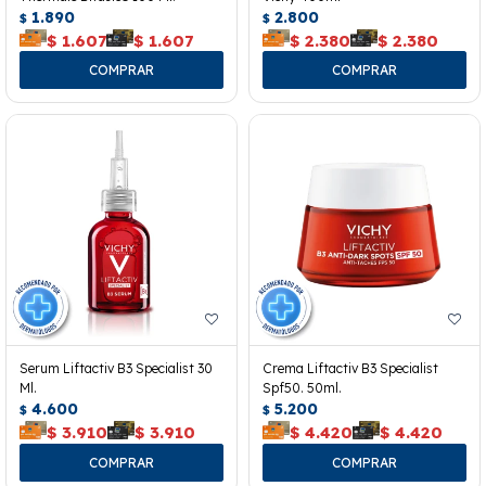
1.890
2.800
$
$
$
1.607
$
1.607
$
2.380
$
2.380
Serum Liftactiv B3 Specialist 30
Crema Liftactiv B3 Specialist
Ml.
Spf50. 50ml.
4.600
5.200
$
$
$
3.910
$
3.910
$
4.420
$
4.420