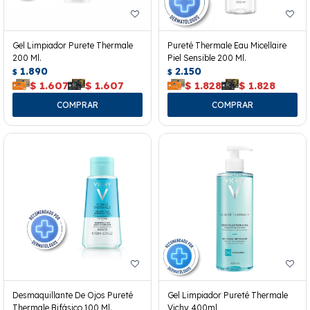
Gel Limpiador Purete Thermale
Pureté Thermale Eau Micellaire
200 Ml.
Piel Sensible 200 Ml.
1.890
2.150
$
$
$
1.607
$
1.607
$
1.828
$
1.828
Desmaquillante De Ojos Pureté
Gel Limpiador Pureté Thermale
Thermale Bifásico 100 Ml.
Vichy 400ml