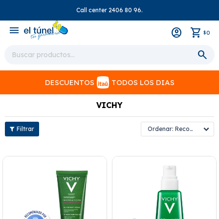
Call center 2406 80 96.
close
menu
0
$
DESCUENTOS
TODOS LOS DIAS
VICHY
Recomendados