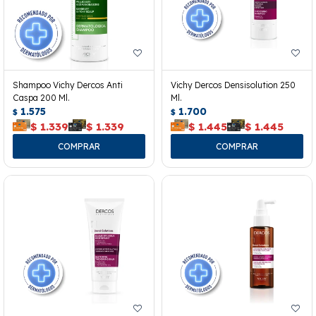
Shampoo Vichy Dercos Anti
Vichy Dercos Densisolution 250
Caspa 200 Ml.
Ml.
1.575
1.700
$
$
$
1.339
$
1.339
$
1.445
$
1.445