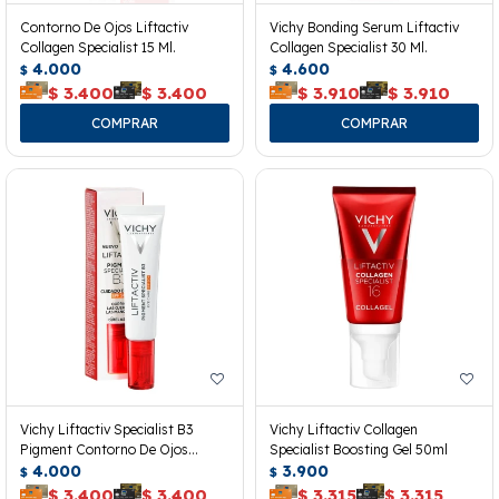
Contorno De Ojos Liftactiv
Vichy Bonding Serum Liftactiv
Collagen Specialist 15 Ml.
Collagen Specialist 30 Ml.
4.000
4.600
$
$
$
3.400
$
3.400
$
3.910
$
3.910
Vichy Liftactiv Specialist B3
Vichy Liftactiv Collagen
Pigment Contorno De Ojos
Specialist Boosting Gel 50ml
Spf50+
4.000
3.900
$
$
$
3.400
$
3.400
$
3.315
$
3.315