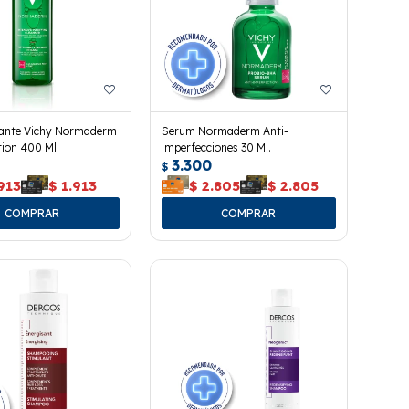
icante Vichy Normaderm
Serum Normaderm Anti-
ion 400 Ml.
imperfecciones 30 Ml.
3.300
$
913
$
1.913
$
2.805
$
2.805