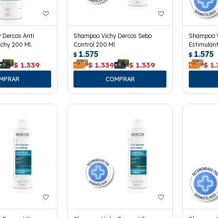
 Dercos Anti
Shampoo Vichy Dercos Sebo
Shampoo V
chy 200 Ml.
Control 200 Ml
Estimulant
1.575
1.575
$
$
$
1.339
$
1.339
$
1.339
$
1.