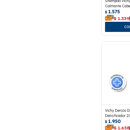
Shampoo Vichy
Calmante Cabel
1.575
$
$
1.339
Vichy Dercos D
Densificador 2
1.950
$
$
1.658