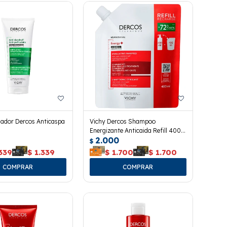
nador Dercos Anticaspa
Vichy Dercos Shampoo
Energizante Anticaida Refill 400
2.000
Ml.
$
339
$
1.339
$
1.700
$
1.700