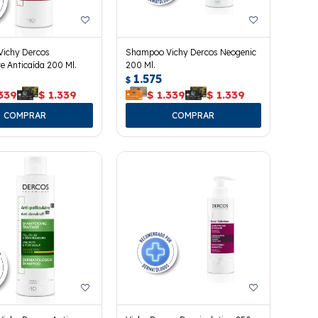
ichy Dercos
Shampoo Vichy Dercos Neogenic
e Anticaída 200 Ml.
200 Ml.
1.575
$
339
$
1.339
$
1.339
$
1.339