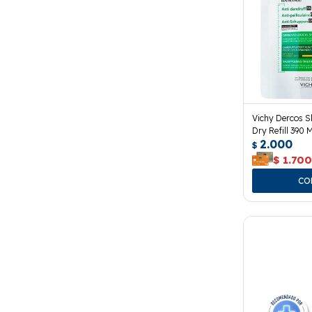
Vichy Dercos 
Dry Refill 390 M
2.000
$
$
1.70