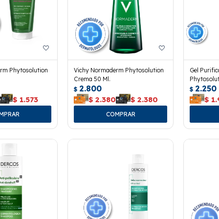
rm Phytosolution
Vichy Normaderm Phytosolution
Gel Purif
Crema 50 Ml.
Phytosolut
2.800
2.250
$
$
$
1.573
$
2.380
$
2.380
$
1.