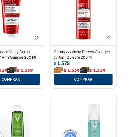
nador Vichy Dercos
Shampoo Vichy Dercos Collagen
7 Anti Quiebre 200 Ml
17 Anti Quiebre 200 Ml
1.575
$
339
$
1.339
$
1.339
$
1.339