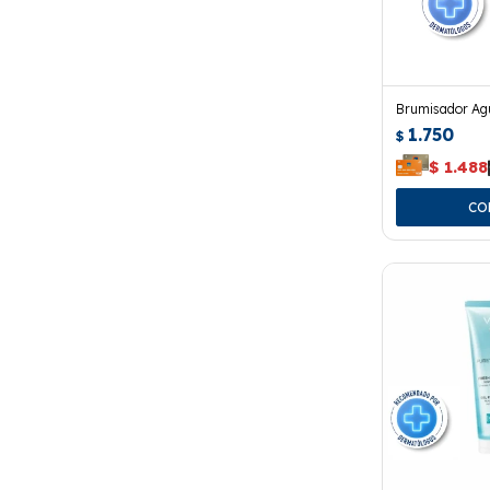
Brumisador Ag
1.750
$
$
1.488