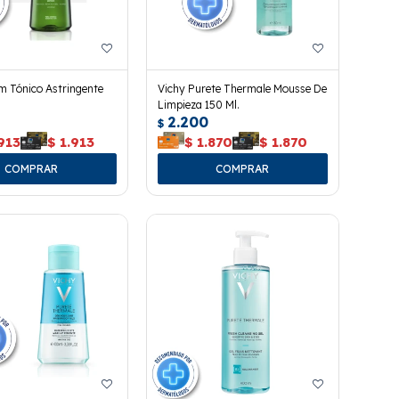
 Tónico Astringente
Vichy Purete Thermale Mousse De
Limpieza 150 Ml.
2.200
$
913
$
1.913
$
1.870
$
1.870