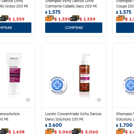
 Dercos Ultra
Shampoo Vichy Dercos Ultra
Shampoo V
lo Graso 200 Ml.
Calmante Cabello Seco 200 Ml.
Caspa 200
1.575
1.575
$
$
$
1.339
$
1.339
$
1.339
$
1.
ensisolution
Loción Concentrada Vichy Dercos
Shampoo V
00 Ml.
Densi Solutions 100 Ml.
Solutions 
3.600
1.700
$
$
$
1.658
$
3.060
$
3.060
$
1