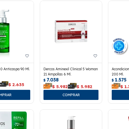
0 Anticaspa 90 Ml.
Dercos Aminexil Clinical 5 Woman
Acondicio
21 Ampollas 6 Ml.
200 Ml.
7.038
1.575
$
$
$
2.635
$
5.982
$
5.982
$
1.