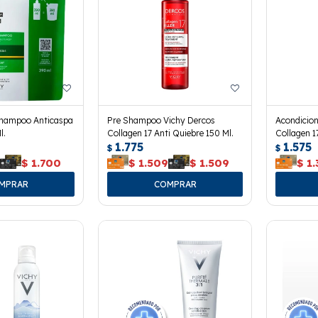
Shampoo Anticaspa
Pre Shampoo Vichy Dercos
Acondicio
l.
Collagen 17 Anti Quiebre 150 Ml.
Collagen 1
1.775
1.575
$
$
0
$
1.700
$
1.509
$
1.509
$
1.