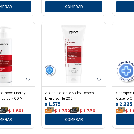
Shampoo Energy
Acondicionador Vichy Dercos
Shampoo D
ticaida 400 Ml.
Energizante 200 Ml.
Cabello Gr
1.575
2.225
$
$
$
1.891
$
1.339
$
1.339
$
1.