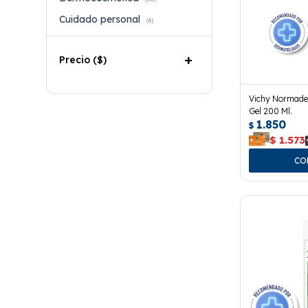
Cuidado personal
(6)
Precio
($)
Vichy Normade
Gel 200 Ml.
1.850
$
$
1.573