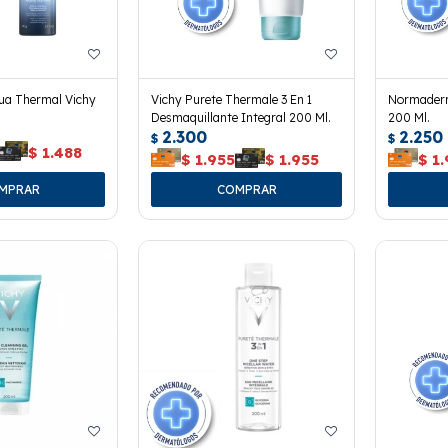
ua Thermal Vichy
Vichy Purete Thermale 3 En 1
Normaderm
Desmaquillante Integral 200 Ml.
200 Ml.
2.300
2.250
$
$
$
1.488
$
1.955
$
1.955
$
1.