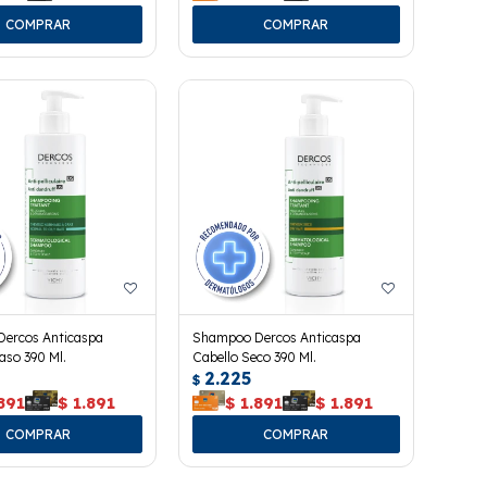
ercos Anticaspa
Shampoo Dercos Anticaspa
aso 390 Ml.
Cabello Seco 390 Ml.
2.225
$
891
$
1.891
$
1.891
$
1.891