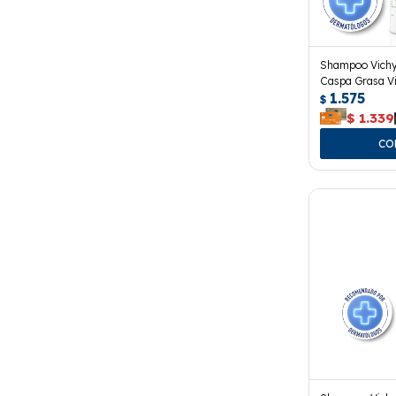
Shampoo Vichy
Caspa Grasa Vi
1.575
$
$
1.339