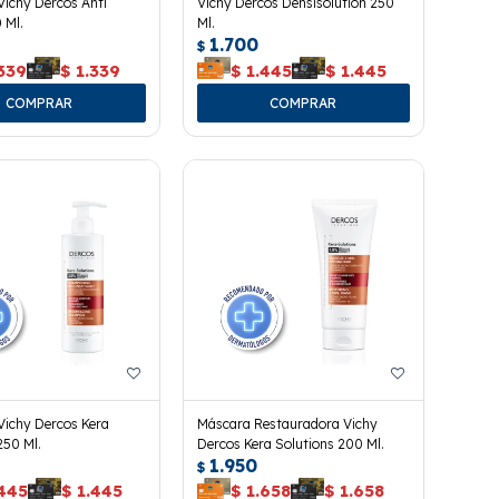
ichy Dercos Anti
Vichy Dercos Densisolution 250
 Ml.
Ml.
1.700
$
339
$
1.339
$
1.445
$
1.445
ichy Dercos Kera
Máscara Restauradora Vichy
250 Ml.
Dercos Kera Solutions 200 Ml.
1.950
$
.445
$
1.445
$
1.658
$
1.658