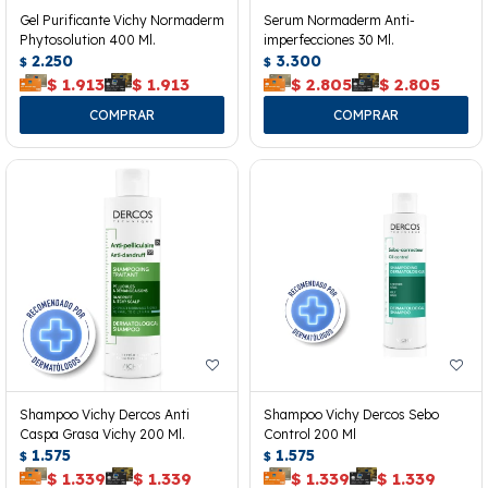
Gel Purificante Vichy Normaderm
Serum Normaderm Anti-
Phytosolution 400 Ml.
imperfecciones 30 Ml.
2.250
3.300
$
$
$
1.913
$
1.913
$
2.805
$
2.805
Shampoo Vichy Dercos Anti
Shampoo Vichy Dercos Sebo
Caspa Grasa Vichy 200 Ml.
Control 200 Ml
1.575
1.575
$
$
$
1.339
$
1.339
$
1.339
$
1.339