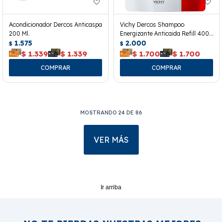
Acondicionador Dercos Anticaspa
Vichy Dercos Shampoo
200 Ml.
Energizante Anticaida Refill 400
1.575
Ml.
2.000
$
$
$
1.339
$
1.339
$
1.700
$
1.700
MOSTRANDO
24
DE
86
VER MÁS
Ir arriba