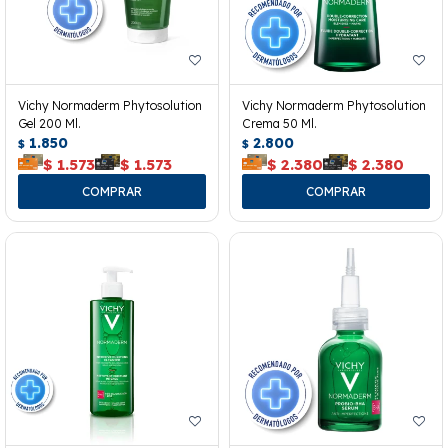
Vichy Normaderm Phytosolution
Vichy Normaderm Phytosolution
Gel 200 Ml.
Crema 50 Ml.
1.850
2.800
$
$
$
1.573
$
1.573
$
2.380
$
2.380