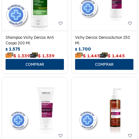
Shampoo Vichy Dercos Anti
Vichy Dercos Densisolution 250
Caspa 200 Ml.
Ml.
1.575
1.700
$
$
$
1.339
$
1.339
$
1.445
$
1.445