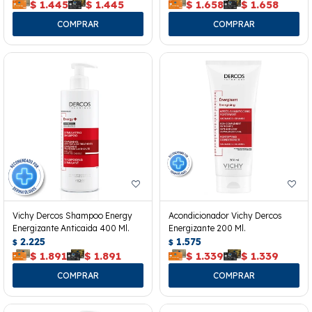
$
1.445
$
1.445
$
1.658
$
1.658
Vichy Dercos Shampoo Energy
Acondicionador Vichy Dercos
Energizante Anticaida 400 Ml.
Energizante 200 Ml.
2.225
1.575
$
$
$
1.891
$
1.891
$
1.339
$
1.339