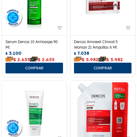
Serum Dercos 10 Anticaspa 90
Dercos Aminexil Clinical 5
Ml.
Woman 21 Ampollas 6 Ml.
3.100
7.038
$
$
$
2.635
$
2.635
$
5.982
$
5.982