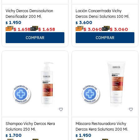
Vichy Dercos Densisolution
Loción Concentrada Vichy
Densificador 200 Ml.
Dercos Densi Solutions 100 Ml.
1.950
3.600
$
$
$
1.658
$
1.658
$
3.060
$
3.060
Shampoo Vichy Dercos Kera
Máscara Restauradora Vichy
Solutions 250 Ml.
Dercos Kera Solutions 200 Ml.
1.700
1.950
$
$