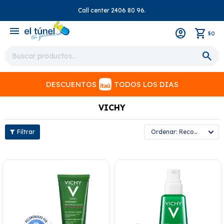
Call center 2406 80 96.
close
menu
0
$
DESCUENTOS
TODOS LOS DIAS
VICHY
Recomendados