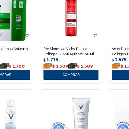
Shampoo Anticaspa
Pre Shampoo Vichy Dercos
Acondicio
l.
Collagen 17 Anti Quiebre 150 Ml.
Collagen 1
1.775
1.575
$
$
0
$
1.700
$
1.509
$
1.509
$
1.