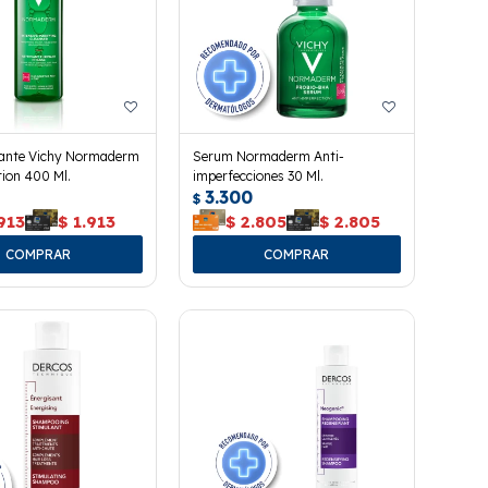
icante Vichy Normaderm
Serum Normaderm Anti-
ion 400 Ml.
imperfecciones 30 Ml.
3.300
$
913
$
1.913
$
2.805
$
2.805