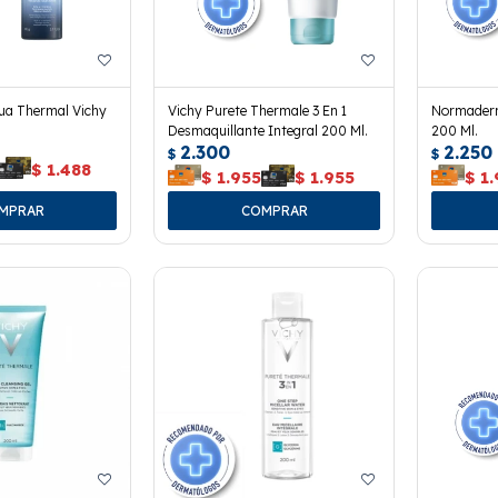
ua Thermal Vichy
Vichy Purete Thermale 3 En 1
Normaderm
Desmaquillante Integral 200 Ml.
200 Ml.
2.300
2.250
$
$
$
1.488
$
1.955
$
1.955
$
1.