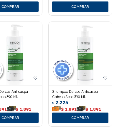
ercos Anticaspa
Shampoo Dercos Anticaspa
aso 390 Ml.
Cabello Seco 390 Ml.
2.225
$
891
$
1.891
$
1.891
$
1.891