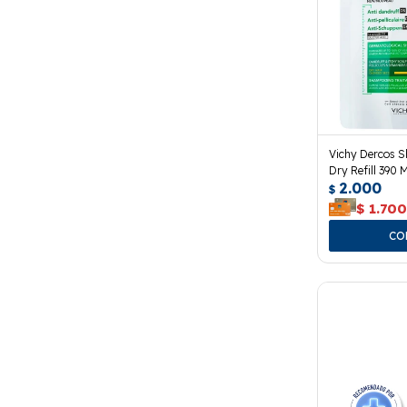
Vichy Dercos 
Dry Refill 390 M
2.000
$
$
1.70