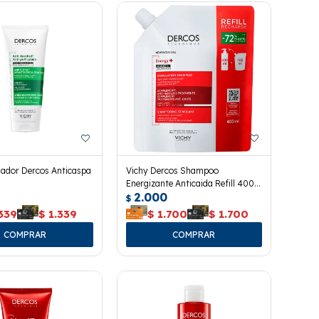
nador Dercos Anticaspa
Vichy Dercos Shampoo
Energizante Anticaida Refill 400
2.000
Ml.
$
339
$
1.339
$
1.700
$
1.700