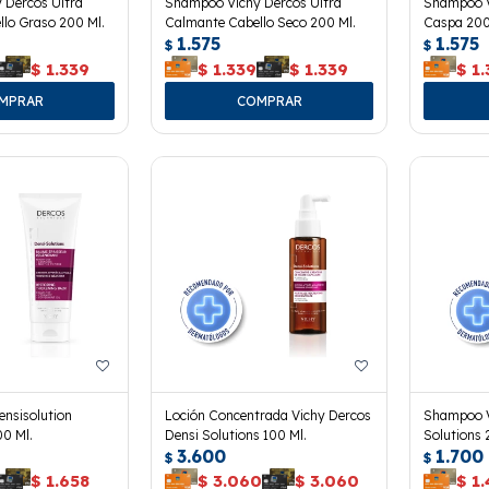
 Dercos Ultra
Shampoo Vichy Dercos Ultra
Shampoo V
lo Graso 200 Ml.
Calmante Cabello Seco 200 Ml.
Caspa 200
1.575
1.575
$
$
$
1.339
$
1.339
$
1.339
$
1.
ensisolution
Loción Concentrada Vichy Dercos
Shampoo V
00 Ml.
Densi Solutions 100 Ml.
Solutions 
3.600
1.700
$
$
$
1.658
$
3.060
$
3.060
$
1