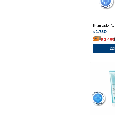
Brumisador Ag
1.750
$
$
1.488