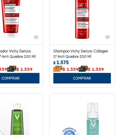
nador Vichy Dercos
Shampoo Vichy Dercos Collagen
7 Anti Quiebre 200 Ml
17 Anti Quiebre 200 Ml
1.575
$
339
$
1.339
$
1.339
$
1.339