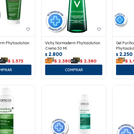
rm Phytosolution
Vichy Normaderm Phytosolution
Gel Purif
Crema 50 Ml.
Phytosolut
2.800
2.250
$
$
$
1.573
$
2.380
$
2.380
$
1.