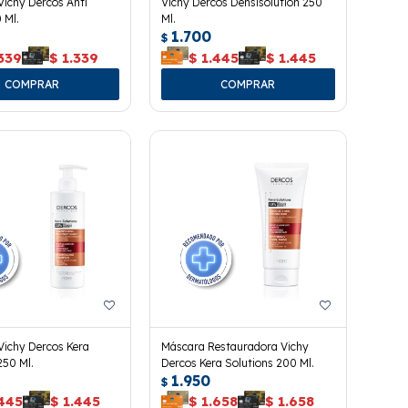
ichy Dercos Anti
Vichy Dercos Densisolution 250
 Ml.
Ml.
1.700
$
339
$
1.339
$
1.445
$
1.445
ichy Dercos Kera
Máscara Restauradora Vichy
250 Ml.
Dercos Kera Solutions 200 Ml.
1.950
$
.445
$
1.445
$
1.658
$
1.658