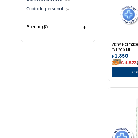
Cuidado personal
(6)
Precio
($)
Vichy Normade
Gel 200 Ml.
1.850
$
$
1.573