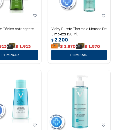
 Tónico Astringente
Vichy Purete Thermale Mousse De
Limpieza 150 Ml.
2.200
$
913
$
1.913
$
1.870
$
1.870