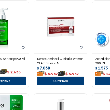
0 Anticaspa 90 Ml.
Dercos Aminexil Clinical 5 Woman
Acondicio
21 Ampollas 6 Ml.
200 Ml.
7.038
1.575
$
$
$
2.635
$
5.982
$
5.982
$
1.