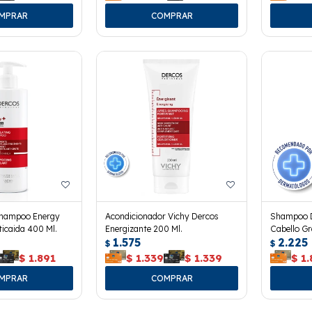
Shampoo Energy
Acondicionador Vichy Dercos
Shampoo D
ticaida 400 Ml.
Energizante 200 Ml.
Cabello Gr
1.575
2.225
$
$
$
1.891
$
1.339
$
1.339
$
1.