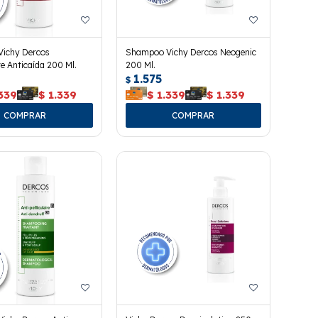
ichy Dercos
Shampoo Vichy Dercos Neogenic
e Anticaída 200 Ml.
200 Ml.
1.575
$
339
$
1.339
$
1.339
$
1.339