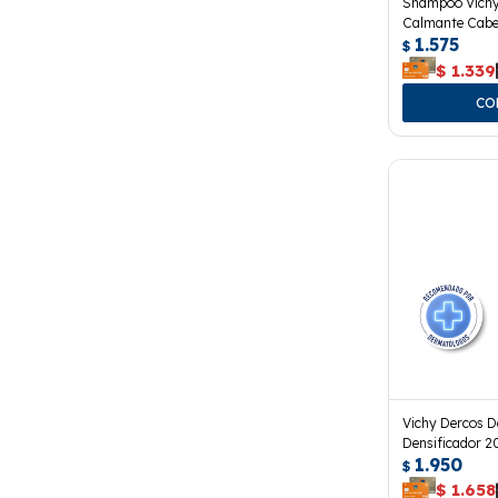
Shampoo Vichy
Calmante Cabel
1.575
$
$
1.339
Vichy Dercos D
Densificador 2
1.950
$
$
1.658