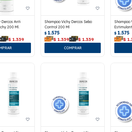
 Dercos Anti
Shampoo Vichy Dercos Sebo
Shampoo V
chy 200 Ml.
Control 200 Ml
Estimulant
1.575
1.575
$
$
$
1.339
$
1.339
$
1.339
$
1.