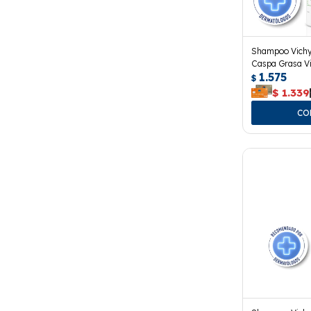
Shampoo Vichy
Caspa Grasa Vi
1.575
$
$
1.339