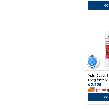
Vichy Dercos 
Energizante An
2.225
$
$
1.891