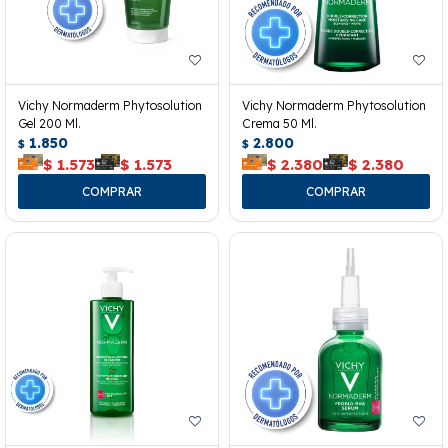
Vichy Normaderm Phytosolution
Vichy Normaderm Phytosolution
Gel 200 Ml.
Crema 50 Ml.
1.850
2.800
$
$
$
1.573
$
1.573
$
2.380
$
2.380