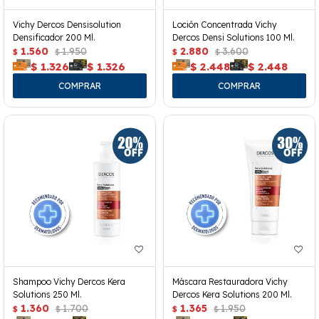
Vichy Dercos Densisolution
Loción Concentrada Vichy
Densificador 200 Ml.
Dercos Densi Solutions 100 Ml.
1.560
1.950
2.880
3.600
$
$
$
$
$
1.326
$
1.326
$
2.448
$
2.448
Shampoo Vichy Dercos Kera
Máscara Restauradora Vichy
Solutions 250 Ml.
Dercos Kera Solutions 200 Ml.
1.360
1.700
1.365
1.950
$
$
$
$