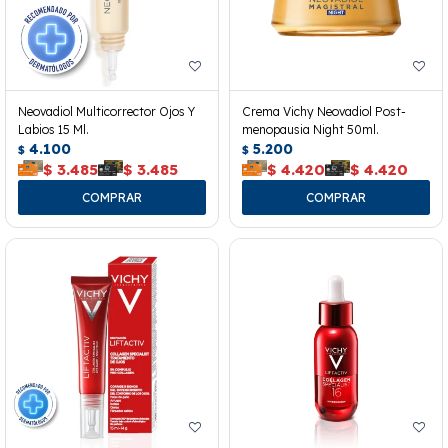
Neovadiol Multicorrector Ojos Y
Crema Vichy Neovadiol Post-
Labios 15 Ml.
menopausia Night 50ml.
4.100
5.200
$
$
$
3.485
$
3.485
$
4.420
$
4.420