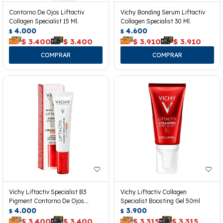
Contorno De Ojos Liftactiv
Vichy Bonding Serum Liftactiv
Collagen Specialist 15 Ml.
Collagen Specialist 30 Ml.
4.000
4.600
$
$
$
3.400
$
3.400
$
3.910
$
3.910
Vichy Liftactiv Specialist B3
Vichy Liftactiv Collagen
Pigment Contorno De Ojos
Specialist Boosting Gel 50ml
Spf50+
4.000
3.900
$
$
$
3.400
$
3.400
$
3.315
$
3.315