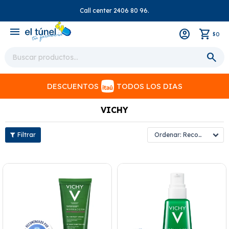
Call center 2406 80 96.
close
menu
0
$
DESCUENTOS
TODOS LOS DIAS
VICHY
Recomendados