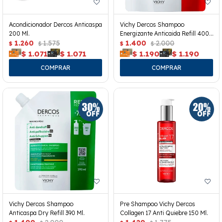
Acondicionador Dercos Anticaspa
Vichy Dercos Shampoo
200 Ml.
Energizante Anticaida Refill 400
1.260
1.575
Ml.
1.400
2.000
$
$
$
$
$
1.071
$
1.071
$
1.190
$
1.190
Vichy Dercos Shampoo
Pre Shampoo Vichy Dercos
Anticaspa Dry Refill 390 Ml.
Collagen 17 Anti Quiebre 150 Ml.