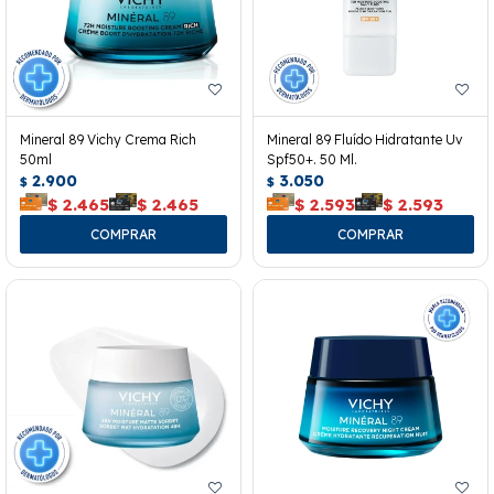
Mineral 89 Vichy Crema Rich
Mineral 89 Fluído Hidratante Uv
50ml
Spf50+. 50 Ml.
2.900
3.050
$
$
$
2.465
$
2.465
$
2.593
$
2.593