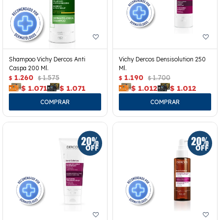
Shampoo Vichy Dercos Anti
Vichy Dercos Densisolution 250
Caspa 200 Ml.
Ml.
1.260
1.575
1.190
1.700
$
$
$
$
$
1.071
$
1.071
$
1.012
$
1.012