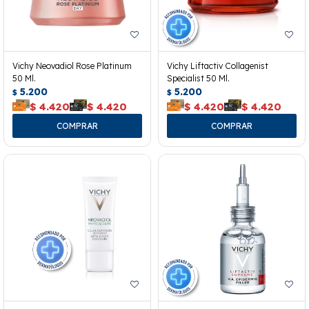
Vichy Neovadiol Rose Platinum
Vichy Liftactiv Collagenist
50 Ml.
Specialist 50 Ml.
5.200
5.200
$
$
$
4.420
$
4.420
$
4.420
$
4.420