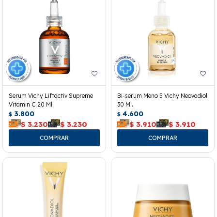
Serum Vichy Liftactiv Supreme
Bi-serum Meno 5 Vichy Neovadiol
Vitamin C 20 Ml.
30 Ml.
3.800
4.600
$
$
$
3.230
$
3.230
$
3.910
$
3.910