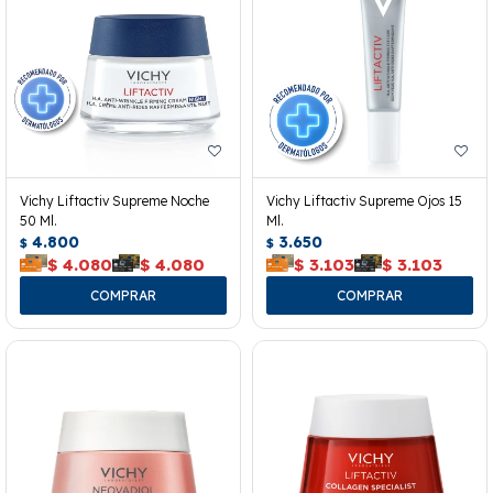
Vichy Liftactiv Supreme Noche
Vichy Liftactiv Supreme Ojos 15
50 Ml.
Ml.
4.800
3.650
$
$
$
4.080
$
4.080
$
3.103
$
3.103