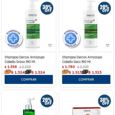
Shampoo Dercos Anticaspa
Shampoo Dercos Anticaspa
Cabello Graso 390 Ml.
Cabello Seco 390 Ml.
1.558
2.225
1.780
2.225
$
$
$
$
$
1.324
$
1.324
$
1.513
$
1.513