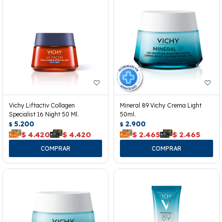
Vichy Liftactiv Collagen
Mineral 89 Vichy Crema Light
Specialist 16 Night 50 Ml.
50ml.
5.200
2.900
$
$
$
4.420
$
4.420
$
2.465
$
2.465