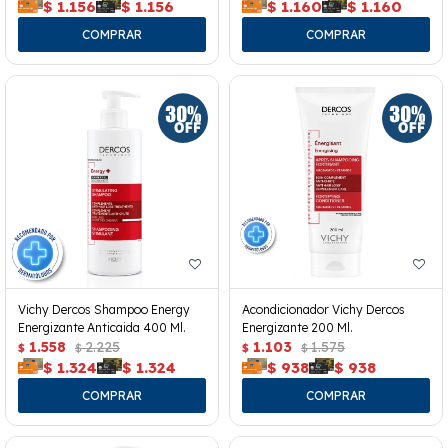
$
1.156
$
1.156
$
1.160
$
1.160
Vichy Dercos Shampoo Energy
Acondicionador Vichy Dercos
Energizante Anticaida 400 Ml.
Energizante 200 Ml.
1.558
2.225
1.103
1.575
$
$
$
$
$
1.324
$
1.324
$
938
$
938