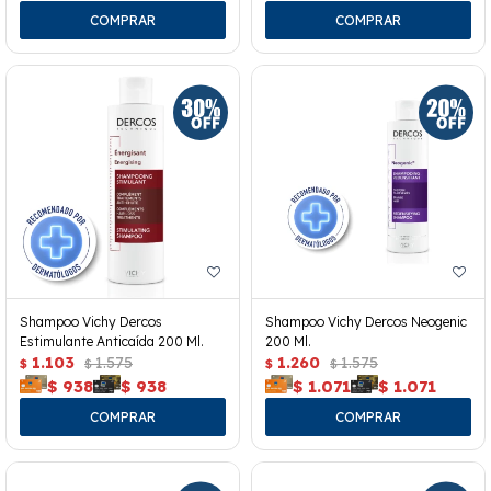
Shampoo Vichy Dercos
Shampoo Vichy Dercos Neogenic
Estimulante Anticaída 200 Ml.
200 Ml.
1.103
1.575
1.260
1.575
$
$
$
$
$
938
$
938
$
1.071
$
1.071