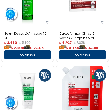
Serum Dercos 10 Anticaspa 90
Dercos Aminexil Clinical 5
Ml.
Woman 21 Ampollas 6 Ml.
2.480
3.100
4.927
7.038
$
$
$
$
$
2.108
$
2.108
$
4.188
$
4.188