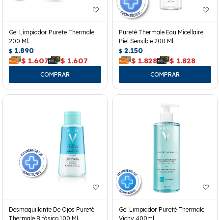
Gel Limpiador Purete Thermale
Pureté Thermale Eau Micellaire
200 Ml.
Piel Sensible 200 Ml.
1.890
2.150
$
$
$
1.607
$
1.607
$
1.828
$
1.828
Desmaquillante De Ojos Pureté
Gel Limpiador Pureté Thermale
Thermale Bifásico 100 Ml.
Vichy 400ml