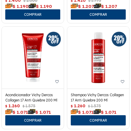
1.400
2.000
1.420
1.775
$
$
$
$
$
1.190
$
1.190
$
1.207
$
1.207
Acondicionador Vichy Dercos
Shampoo Vichy Dercos Collagen
Collagen 17 Anti Quiebre 200 Ml
17 Anti Quiebre 200 Ml
1.260
1.575
1.260
1.575
$
$
$
$
$
1.071
$
1.071
$
1.071
$
1.071