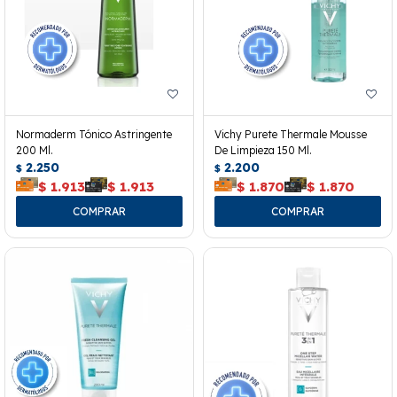
Normaderm Tónico Astringente
Vichy Purete Thermale Mousse
200 Ml.
De Limpieza 150 Ml.
2.250
2.200
$
$
$
1.913
$
1.913
$
1.870
$
1.870