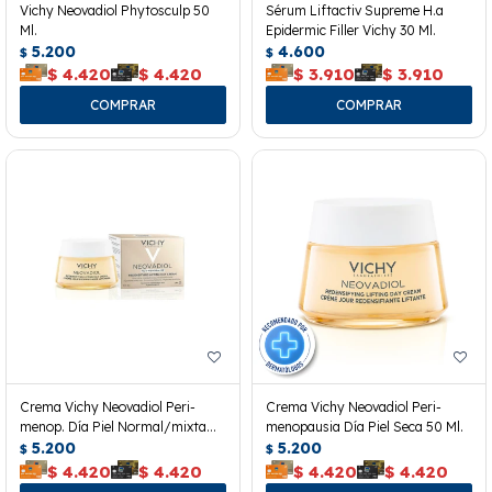
Vichy Neovadiol Phytosculp 50
Sérum Liftactiv Supreme H.a
Ml.
Epidermic Filler Vichy 30 Ml.
5.200
4.600
$
$
$
4.420
$
4.420
$
3.910
$
3.910
Crema Vichy Neovadiol Peri-
Crema Vichy Neovadiol Peri-
menop. Día Piel Normal/mixta
menopausia Día Piel Seca 50 Ml.
50ml
5.200
5.200
$
$
$
4.420
$
4.420
$
4.420
$
4.420