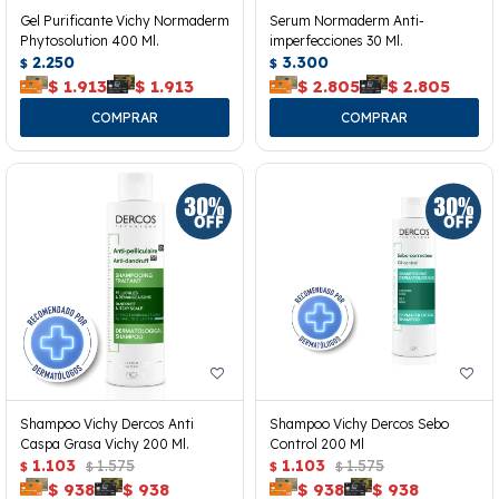
Gel Purificante Vichy Normaderm
Serum Normaderm Anti-
Phytosolution 400 Ml.
imperfecciones 30 Ml.
2.250
3.300
$
$
$
1.913
$
1.913
$
2.805
$
2.805
Shampoo Vichy Dercos Anti
Shampoo Vichy Dercos Sebo
Caspa Grasa Vichy 200 Ml.
Control 200 Ml
1.103
1.575
1.103
1.575
$
$
$
$
$
938
$
938
$
938
$
938