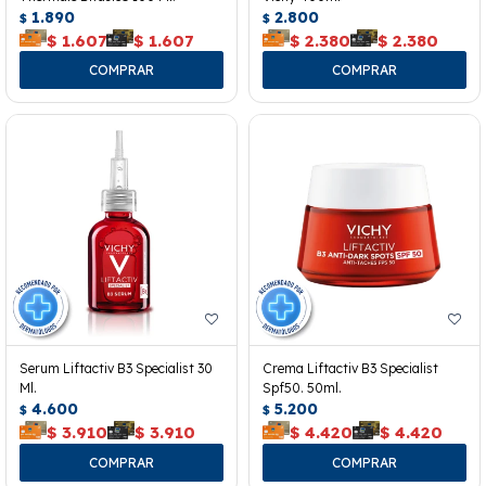
1.890
2.800
$
$
$
1.607
$
1.607
$
2.380
$
2.380
Serum Liftactiv B3 Specialist 30
Crema Liftactiv B3 Specialist
Ml.
Spf50. 50ml.
4.600
5.200
$
$
$
3.910
$
3.910
$
4.420
$
4.420