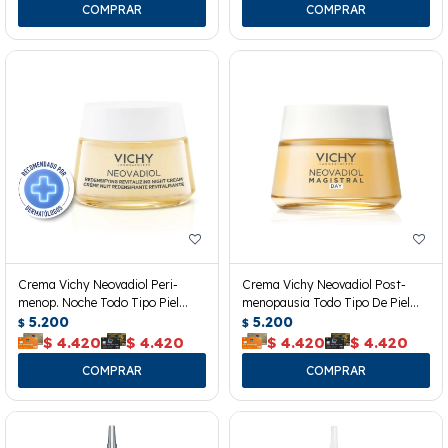
Crema Vichy Neovadiol Peri-
Crema Vichy Neovadiol Post-
menop. Noche Todo Tipo Piel
menopausia Todo Tipo De Piel
50ml
5.200
50ml
5.200
$
$
$
4.420
$
4.420
$
4.420
$
4.420