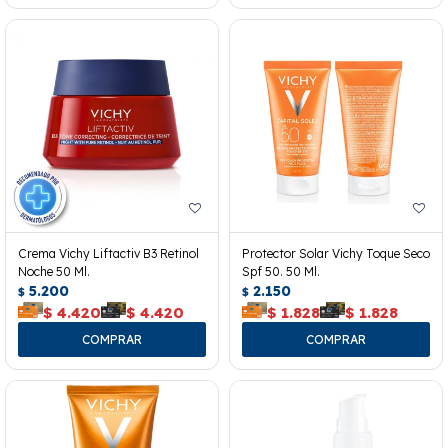
Crema Vichy Liftactiv B3 Retinol
Protector Solar Vichy Toque Seco
Noche 50 Ml.
Spf 50. 50 Ml.
5.200
2.150
$
$
$
4.420
$
4.420
$
1.828
$
1.828