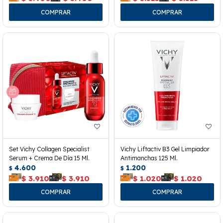
Set Vichy Collagen Specialist
Vichy Liftactiv B3 Gel Limpiador
Serum + Crema De Día 15 Ml.
Antimanchas 125 Ml.
4.600
1.200
$
$
$
3.910
$
3.910
$
1.020
$
1.020