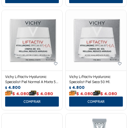
Vichy Liftactiv Hyaluronic
Vichy Liftactiv Hyaluronic
Specialist Piel Normal A Mixta 50
Specialist Piel Seca 50 Ml.
Ml.
4.800
4.800
$
$
$
4.080
$
4.080
$
4.080
$
4.080