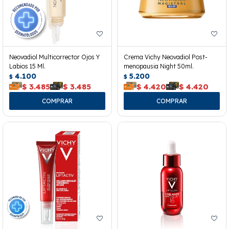
Neovadiol Multicorrector Ojos Y
Crema Vichy Neovadiol Post-
Labios 15 Ml.
menopausia Night 50ml.
4.100
5.200
$
$
$
3.485
$
3.485
$
4.420
$
4.420