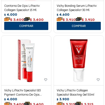
Contorno De Ojos Liftactiv
Vichy Bonding Serum Liftactiv
Collagen Specialist 15 Ml.
Collagen Specialist 30 Ml.
4.000
4.600
$
$
$
3.400
$
3.400
$
3.910
$
3.910
Vichy Liftactiv Specialist B3
Vichy Liftactiv Collagen
Pigment Contorno De Ojos
Specialist Boosting Gel 50ml
Spf50+
4.000
3.900
$
$
$
3.400
$
3.400
$
3.315
$
3.315