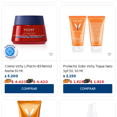
Crema Vichy Liftactiv B3 Retinol
Protector Solar Vichy Toque Seco
Noche 50 Ml.
Spf 50. 50 Ml.
5.200
2.150
$
$
$
4.420
$
4.420
$
1.828
$
1.828