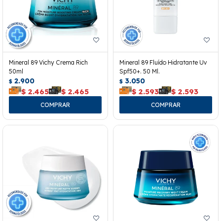
Mineral 89 Vichy Crema Rich
Mineral 89 Fluído Hidratante Uv
50ml
Spf50+. 50 Ml.
2.900
3.050
$
$
$
2.465
$
2.465
$
2.593
$
2.593