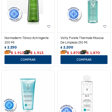
Normaderm Tónico Astringente
Vichy Purete Thermale Mousse
200 Ml.
De Limpieza 150 Ml.
2.250
2.200
$
$
$
1.913
$
1.913
$
1.870
$
1.870