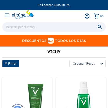
Call center 2406 80 96.
close
menu
0
$
DESCUENTOS
TODOS LOS DIAS
VICHY
Recomendados