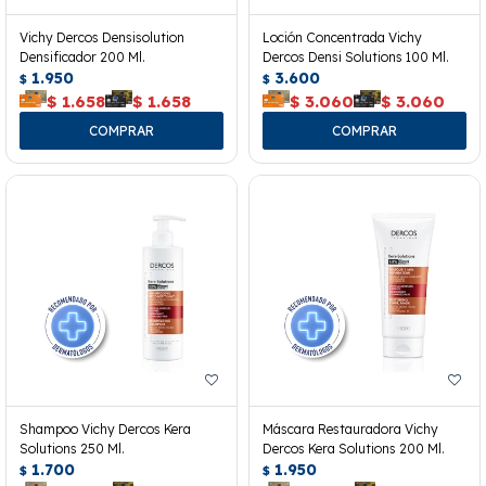
Vichy Dercos Densisolution
Loción Concentrada Vichy
Densificador 200 Ml.
Dercos Densi Solutions 100 Ml.
1.950
3.600
$
$
$
1.658
$
1.658
$
3.060
$
3.060
Shampoo Vichy Dercos Kera
Máscara Restauradora Vichy
Solutions 250 Ml.
Dercos Kera Solutions 200 Ml.
1.700
1.950
$
$