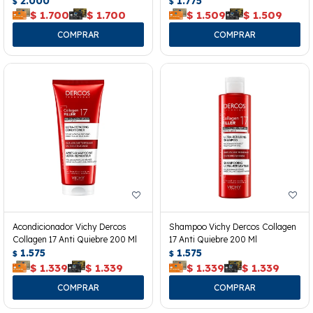
2.000
1.775
$
$
$
1.700
$
1.700
$
1.509
$
1.509
Acondicionador Vichy Dercos
Shampoo Vichy Dercos Collagen
Collagen 17 Anti Quiebre 200 Ml
17 Anti Quiebre 200 Ml
1.575
1.575
$
$
$
1.339
$
1.339
$
1.339
$
1.339