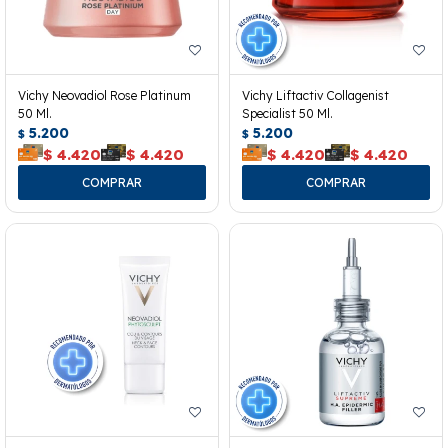
Vichy Neovadiol Rose Platinum
Vichy Liftactiv Collagenist
50 Ml.
Specialist 50 Ml.
5.200
5.200
$
$
$
4.420
$
4.420
$
4.420
$
4.420