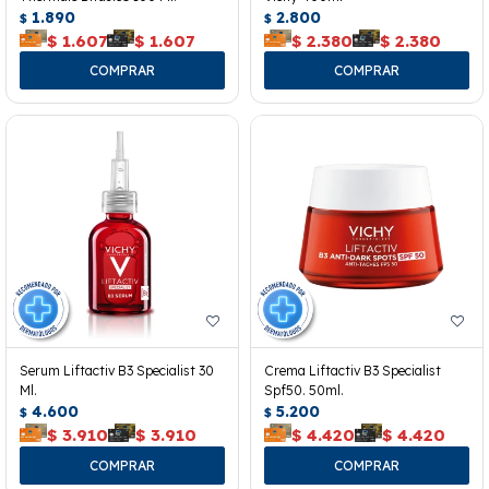
1.890
2.800
$
$
$
1.607
$
1.607
$
2.380
$
2.380
Serum Liftactiv B3 Specialist 30
Crema Liftactiv B3 Specialist
Ml.
Spf50. 50ml.
4.600
5.200
$
$
$
3.910
$
3.910
$
4.420
$
4.420