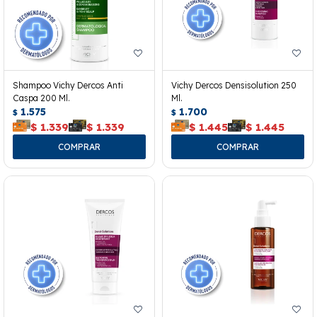
Shampoo Vichy Dercos Anti
Vichy Dercos Densisolution 250
Caspa 200 Ml.
Ml.
1.575
1.700
$
$
$
1.339
$
1.339
$
1.445
$
1.445