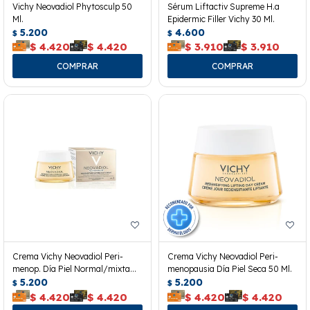
Vichy Neovadiol Phytosculp 50
Sérum Liftactiv Supreme H.a
Ml.
Epidermic Filler Vichy 30 Ml.
5.200
4.600
$
$
$
4.420
$
4.420
$
3.910
$
3.910
Crema Vichy Neovadiol Peri-
Crema Vichy Neovadiol Peri-
menop. Día Piel Normal/mixta
menopausia Día Piel Seca 50 Ml.
50ml
5.200
5.200
$
$
$
4.420
$
4.420
$
4.420
$
4.420