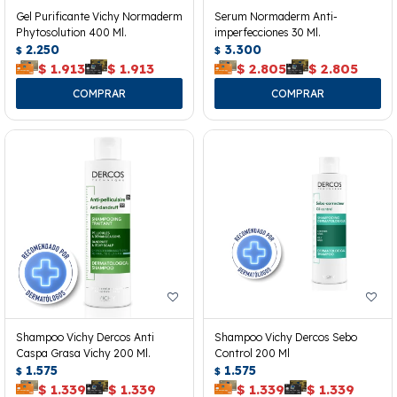
Gel Purificante Vichy Normaderm
Serum Normaderm Anti-
Phytosolution 400 Ml.
imperfecciones 30 Ml.
2.250
3.300
$
$
$
1.913
$
1.913
$
2.805
$
2.805
Shampoo Vichy Dercos Anti
Shampoo Vichy Dercos Sebo
Caspa Grasa Vichy 200 Ml.
Control 200 Ml
1.575
1.575
$
$
$
1.339
$
1.339
$
1.339
$
1.339