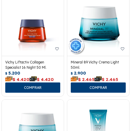
Vichy Liftactiv Collagen
Mineral 89 Vichy Crema Light
Specialist 16 Night 50 Ml.
50ml.
5.200
2.900
$
$
$
4.420
$
4.420
$
2.465
$
2.465