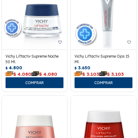
Vichy Liftactiv Supreme Noche
Vichy Liftactiv Supreme Ojos 15
50 Ml.
Ml.
4.800
3.650
$
$
$
4.080
$
4.080
$
3.103
$
3.103