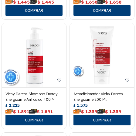
$
1.445
$
1.445
$
1.658
$
1.658
Vichy Dercos Shampoo Energy
Acondicionador Vichy Dercos
Energizante Anticaida 400 Ml.
Energizante 200 Ml.
2.225
1.575
$
$
$
1.891
$
1.891
$
1.339
$
1.339