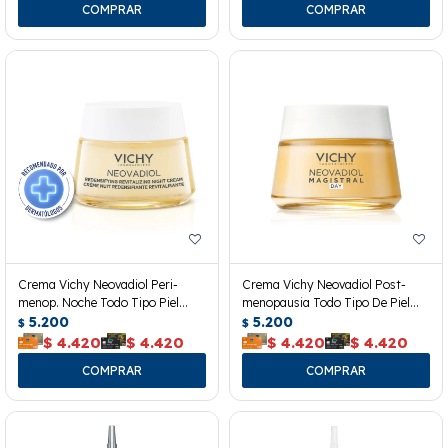
Crema Vichy Neovadiol Peri-
Crema Vichy Neovadiol Post-
menop. Noche Todo Tipo Piel
menopausia Todo Tipo De Piel
50ml
5.200
50ml
5.200
$
$
$
4.420
$
4.420
$
4.420
$
4.420