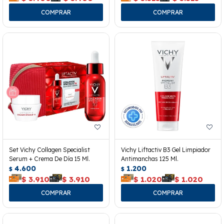
Set Vichy Collagen Specialist
Vichy Liftactiv B3 Gel Limpiador
Serum + Crema De Día 15 Ml.
Antimanchas 125 Ml.
4.600
1.200
$
$
$
3.910
$
3.910
$
1.020
$
1.020