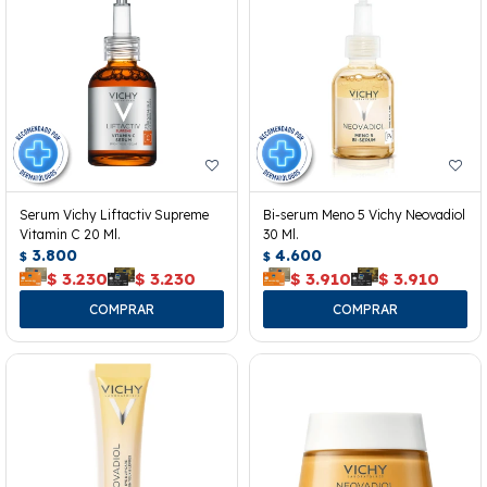
Serum Vichy Liftactiv Supreme
Bi-serum Meno 5 Vichy Neovadiol
Vitamin C 20 Ml.
30 Ml.
3.800
4.600
$
$
$
3.230
$
3.230
$
3.910
$
3.910