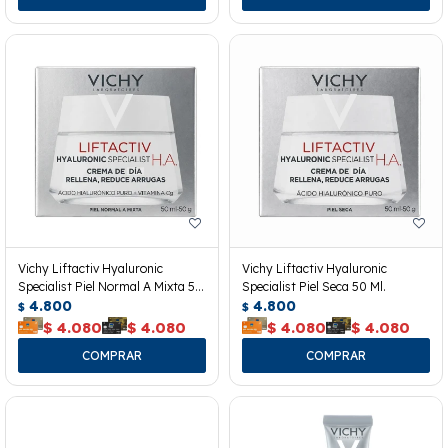
Vichy Liftactiv Hyaluronic
Vichy Liftactiv Hyaluronic
Specialist Piel Normal A Mixta 50
Specialist Piel Seca 50 Ml.
Ml.
4.800
4.800
$
$
$
4.080
$
4.080
$
4.080
$
4.080