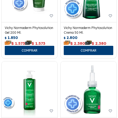
Vichy Normaderm Phytosolution
Vichy Normaderm Phytosolution
Gel 200 Ml.
Crema 50 Ml.
1.850
2.800
$
$
$
1.573
$
1.573
$
2.380
$
2.380