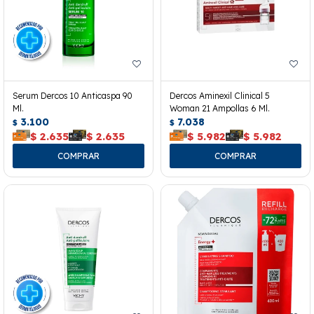
Serum Dercos 10 Anticaspa 90
Dercos Aminexil Clinical 5
Ml.
Woman 21 Ampollas 6 Ml.
3.100
7.038
$
$
$
2.635
$
2.635
$
5.982
$
5.982