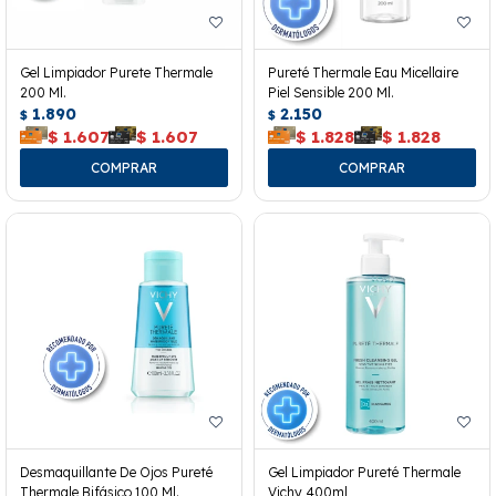
Gel Limpiador Purete Thermale
Pureté Thermale Eau Micellaire
200 Ml.
Piel Sensible 200 Ml.
1.890
2.150
$
$
$
1.607
$
1.607
$
1.828
$
1.828
Desmaquillante De Ojos Pureté
Gel Limpiador Pureté Thermale
Thermale Bifásico 100 Ml.
Vichy 400ml