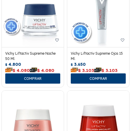
Vichy Liftactiv Supreme Noche
Vichy Liftactiv Supreme Ojos 15
50 Ml.
Ml.
4.800
3.650
$
$
$
4.080
$
4.080
$
3.103
$
3.103