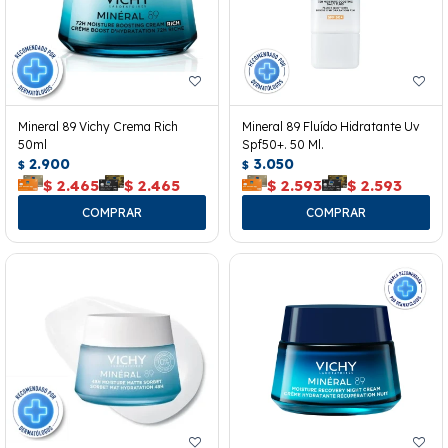
Mineral 89 Vichy Crema Rich
Mineral 89 Fluído Hidratante Uv
50ml
Spf50+. 50 Ml.
2.900
3.050
$
$
$
2.465
$
2.465
$
2.593
$
2.593