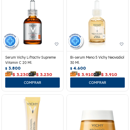
Serum Vichy Liftactiv Supreme
Bi-serum Meno 5 Vichy Neovadiol
Vitamin C 20 Ml.
30 Ml.
3.800
4.600
$
$
$
3.230
$
3.230
$
3.910
$
3.910