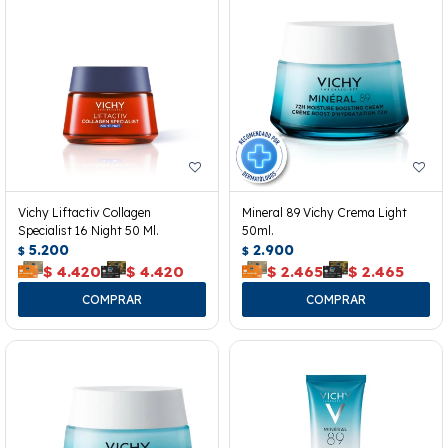
Vichy Liftactiv Collagen
Mineral 89 Vichy Crema Light
Specialist 16 Night 50 Ml.
50ml.
5.200
2.900
$
$
$
4.420
$
4.420
$
2.465
$
2.465