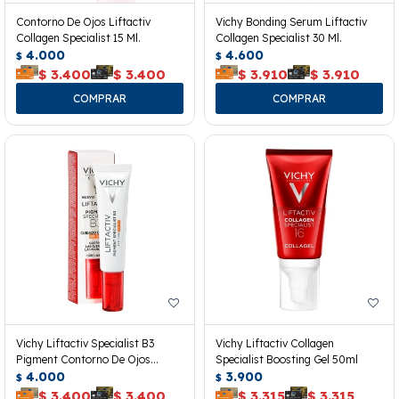
Contorno De Ojos Liftactiv
Vichy Bonding Serum Liftactiv
Collagen Specialist 15 Ml.
Collagen Specialist 30 Ml.
4.000
4.600
$
$
$
3.400
$
3.400
$
3.910
$
3.910
Vichy Liftactiv Specialist B3
Vichy Liftactiv Collagen
Pigment Contorno De Ojos
Specialist Boosting Gel 50ml
Spf50+
4.000
3.900
$
$
$
3.400
$
3.400
$
3.315
$
3.315