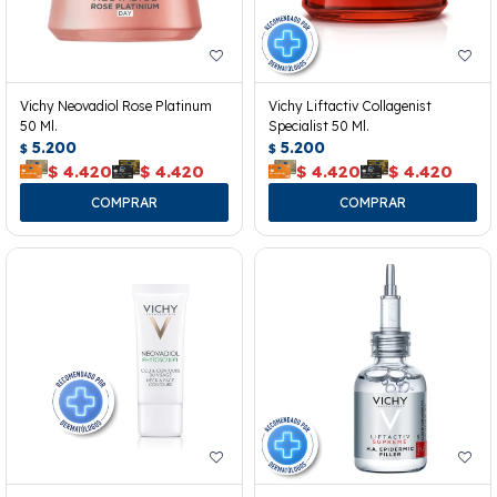
Vichy Neovadiol Rose Platinum
Vichy Liftactiv Collagenist
50 Ml.
Specialist 50 Ml.
5.200
5.200
$
$
$
4.420
$
4.420
$
4.420
$
4.420