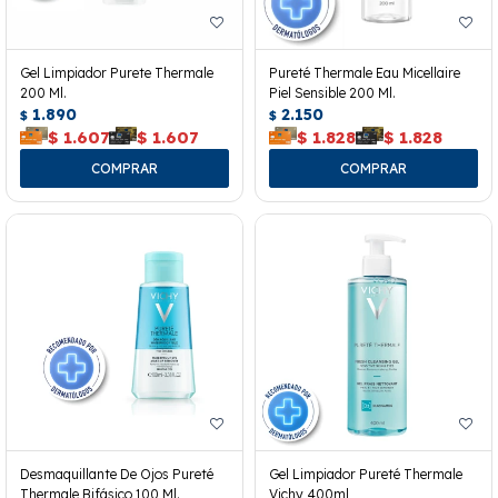
Gel Limpiador Purete Thermale
Pureté Thermale Eau Micellaire
200 Ml.
Piel Sensible 200 Ml.
1.890
2.150
$
$
$
1.607
$
1.607
$
1.828
$
1.828
Desmaquillante De Ojos Pureté
Gel Limpiador Pureté Thermale
Thermale Bifásico 100 Ml.
Vichy 400ml