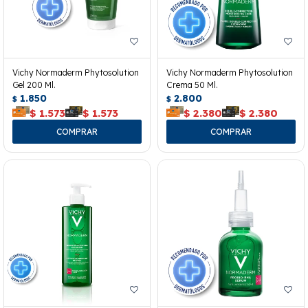
Vichy Normaderm Phytosolution
Vichy Normaderm Phytosolution
Gel 200 Ml.
Crema 50 Ml.
1.850
2.800
$
$
$
1.573
$
1.573
$
2.380
$
2.380