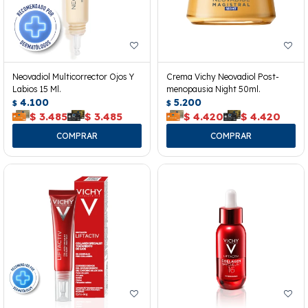
Neovadiol Multicorrector Ojos Y
Crema Vichy Neovadiol Post-
Labios 15 Ml.
menopausia Night 50ml.
4.100
5.200
$
$
$
3.485
$
3.485
$
4.420
$
4.420