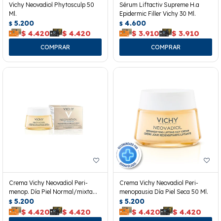
Vichy Neovadiol Phytosculp 50
Sérum Liftactiv Supreme H.a
Ml.
Epidermic Filler Vichy 30 Ml.
5.200
4.600
$
$
$
4.420
$
4.420
$
3.910
$
3.910
Crema Vichy Neovadiol Peri-
Crema Vichy Neovadiol Peri-
menop. Día Piel Normal/mixta
menopausia Día Piel Seca 50 Ml.
50ml
5.200
5.200
$
$
$
4.420
$
4.420
$
4.420
$
4.420