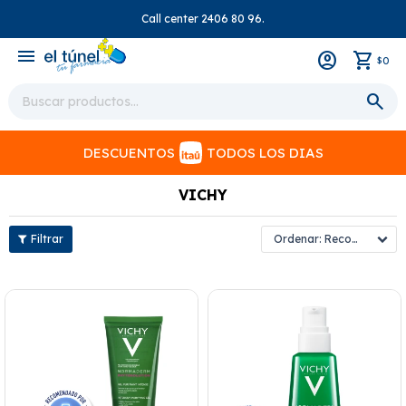
Call center 2406 80 96.
close
menu
0
$
DESCUENTOS
TODOS LOS DIAS
VICHY
Recomendados