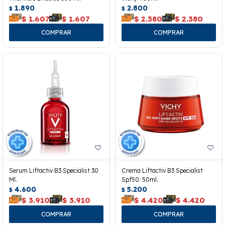
1.890
2.800
$
$
$
1.607
$
1.607
$
2.380
$
2.380
Serum Liftactiv B3 Specialist 30
Crema Liftactiv B3 Specialist
Ml.
Spf50. 50ml.
4.600
5.200
$
$
$
3.910
$
3.910
$
4.420
$
4.420