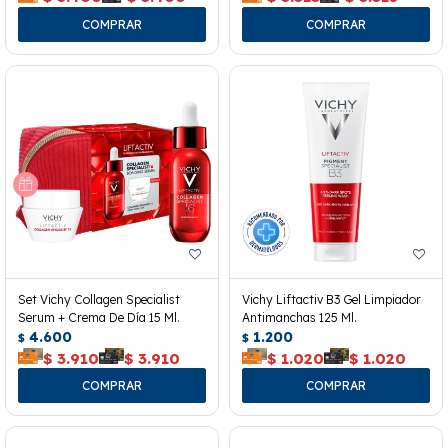
Set Vichy Collagen Specialist
Vichy Liftactiv B3 Gel Limpiador
Serum + Crema De Día 15 Ml.
Antimanchas 125 Ml.
4.600
1.200
$
$
$
3.910
$
3.910
$
1.020
$
1.020