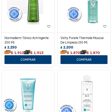
Normaderm Tónico Astringente
Vichy Purete Thermale Mousse
200 Ml.
De Limpieza 150 Ml.
2.250
2.200
$
$
$
1.913
$
1.913
$
1.870
$
1.870