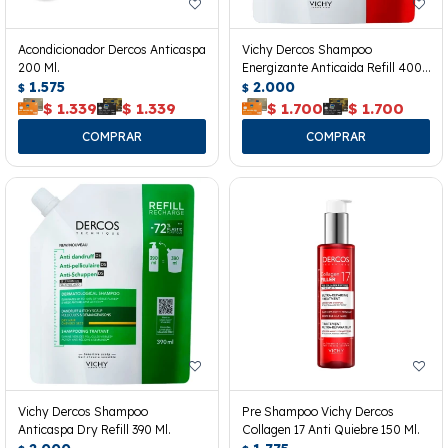
Acondicionador Dercos Anticaspa
Vichy Dercos Shampoo
200 Ml.
Energizante Anticaida Refill 400
1.575
Ml.
2.000
$
$
$
1.339
$
1.339
$
1.700
$
1.700
Vichy Dercos Shampoo
Pre Shampoo Vichy Dercos
Anticaspa Dry Refill 390 Ml.
Collagen 17 Anti Quiebre 150 Ml.