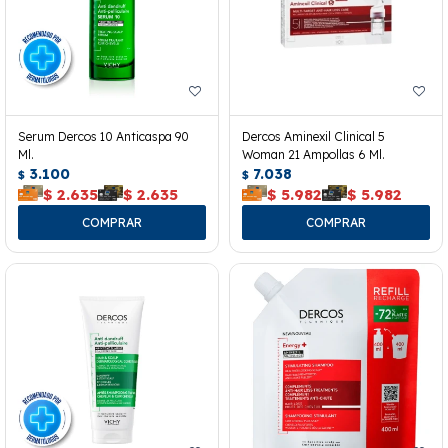
Serum Dercos 10 Anticaspa 90
Dercos Aminexil Clinical 5
Ml.
Woman 21 Ampollas 6 Ml.
3.100
7.038
$
$
$
2.635
$
2.635
$
5.982
$
5.982