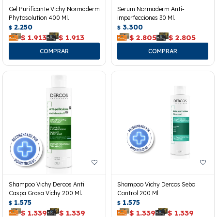
Gel Purificante Vichy Normaderm
Serum Normaderm Anti-
Phytosolution 400 Ml.
imperfecciones 30 Ml.
2.250
3.300
$
$
$
1.913
$
1.913
$
2.805
$
2.805
Shampoo Vichy Dercos Anti
Shampoo Vichy Dercos Sebo
Caspa Grasa Vichy 200 Ml.
Control 200 Ml
1.575
1.575
$
$
$
1.339
$
1.339
$
1.339
$
1.339