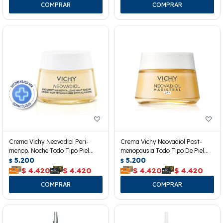
Crema Vichy Neovadiol Peri-
Crema Vichy Neovadiol Post-
menop. Noche Todo Tipo Piel
menopausia Todo Tipo De Piel
50ml
5.200
50ml
5.200
$
$
$
4.420
$
4.420
$
4.420
$
4.420