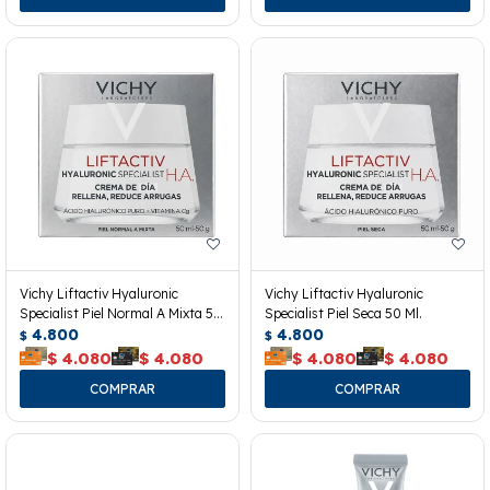
Vichy Liftactiv Hyaluronic
Vichy Liftactiv Hyaluronic
Specialist Piel Normal A Mixta 50
Specialist Piel Seca 50 Ml.
Ml.
4.800
4.800
$
$
$
4.080
$
4.080
$
4.080
$
4.080