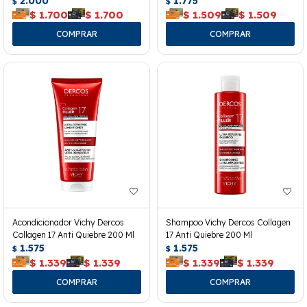
2.000
1.775
$
$
$
1.700
$
1.700
$
1.509
$
1.509
Acondicionador Vichy Dercos
Shampoo Vichy Dercos Collagen
Collagen 17 Anti Quiebre 200 Ml
17 Anti Quiebre 200 Ml
1.575
1.575
$
$
$
1.339
$
1.339
$
1.339
$
1.339