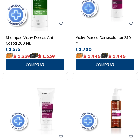
Shampoo Vichy Dercos Anti
Vichy Dercos Densisolution 250
Caspa 200 Ml.
Ml.
1.575
1.700
$
$
$
1.339
$
1.339
$
1.445
$
1.445