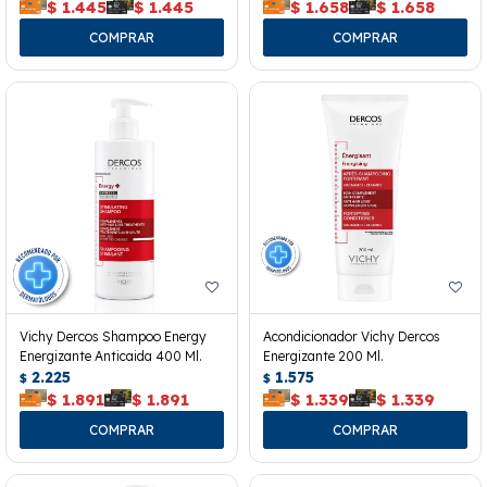
$
1.445
$
1.445
$
1.658
$
1.658
Vichy Dercos Shampoo Energy
Acondicionador Vichy Dercos
Energizante Anticaida 400 Ml.
Energizante 200 Ml.
2.225
1.575
$
$
$
1.891
$
1.891
$
1.339
$
1.339