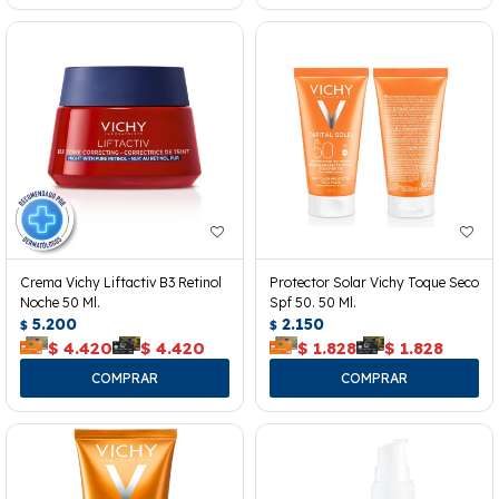
Crema Vichy Liftactiv B3 Retinol
Protector Solar Vichy Toque Seco
Noche 50 Ml.
Spf 50. 50 Ml.
5.200
2.150
$
$
$
4.420
$
4.420
$
1.828
$
1.828