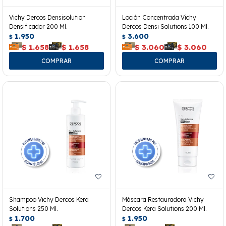
Vichy Dercos Densisolution
Loción Concentrada Vichy
Densificador 200 Ml.
Dercos Densi Solutions 100 Ml.
1.950
3.600
$
$
$
1.658
$
1.658
$
3.060
$
3.060
Shampoo Vichy Dercos Kera
Máscara Restauradora Vichy
Solutions 250 Ml.
Dercos Kera Solutions 200 Ml.
1.700
1.950
$
$