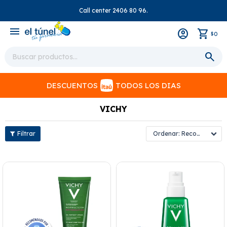
Call center 2406 80 96.
close
menu
0
$
DESCUENTOS
TODOS LOS DIAS
VICHY
Recomendados