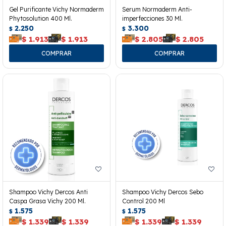
Gel Purificante Vichy Normaderm
Serum Normaderm Anti-
Phytosolution 400 Ml.
imperfecciones 30 Ml.
2.250
3.300
$
$
$
1.913
$
1.913
$
2.805
$
2.805
Shampoo Vichy Dercos Anti
Shampoo Vichy Dercos Sebo
Caspa Grasa Vichy 200 Ml.
Control 200 Ml
1.575
1.575
$
$
$
1.339
$
1.339
$
1.339
$
1.339