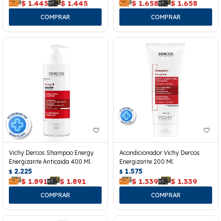
$
1.445
$
1.445
$
1.658
$
1.658
Vichy Dercos Shampoo Energy
Acondicionador Vichy Dercos
Energizante Anticaida 400 Ml.
Energizante 200 Ml.
2.225
1.575
$
$
$
1.891
$
1.891
$
1.339
$
1.339