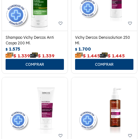
Shampoo Vichy Dercos Anti
Vichy Dercos Densisolution 250
Caspa 200 Ml.
Ml.
1.575
1.700
$
$
$
1.339
$
1.339
$
1.445
$
1.445