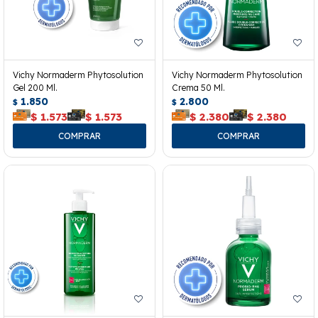
Vichy Normaderm Phytosolution
Vichy Normaderm Phytosolution
Gel 200 Ml.
Crema 50 Ml.
1.850
2.800
$
$
$
1.573
$
1.573
$
2.380
$
2.380