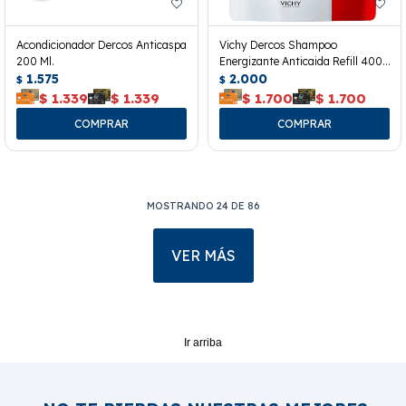
Acondicionador Dercos Anticaspa
Vichy Dercos Shampoo
200 Ml.
Energizante Anticaida Refill 400
1.575
Ml.
2.000
$
$
$
1.339
$
1.339
$
1.700
$
1.700
MOSTRANDO
24
DE
86
VER MÁS
Ir arriba