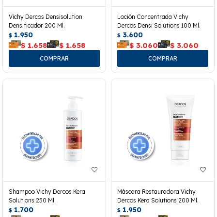
Vichy Dercos Densisolution
Loción Concentrada Vichy
Densificador 200 Ml.
Dercos Densi Solutions 100 Ml.
1.950
3.600
$
$
$
1.658
$
1.658
$
3.060
$
3.060
Shampoo Vichy Dercos Kera
Máscara Restauradora Vichy
Solutions 250 Ml.
Dercos Kera Solutions 200 Ml.
1.700
1.950
$
$