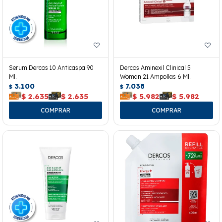
Serum Dercos 10 Anticaspa 90
Dercos Aminexil Clinical 5
Ml.
Woman 21 Ampollas 6 Ml.
3.100
7.038
$
$
$
2.635
$
2.635
$
5.982
$
5.982