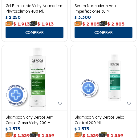
Gel Purificante Vichy Normaderm
Serum Normaderm Anti-
Phytosolution 400 Ml.
imperfecciones 30 Ml.
2.250
3.300
$
$
$
1.913
$
1.913
$
2.805
$
2.805
Shampoo Vichy Dercos Anti
Shampoo Vichy Dercos Sebo
Caspa Grasa Vichy 200 Ml.
Control 200 Ml
1.575
1.575
$
$
$
1.339
$
1.339
$
1.339
$
1.339