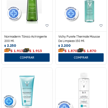
Normaderm Tónico Astringente
Vichy Purete Thermale Mousse
200 Ml.
De Limpieza 150 Ml.
2.250
2.200
$
$
$
1.913
$
1.913
$
1.870
$
1.870