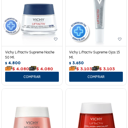
Vichy Liftactiv Supreme Noche
Vichy Liftactiv Supreme Ojos 15
50 Ml.
Ml.
4.800
3.650
$
$
$
4.080
$
4.080
$
3.103
$
3.103