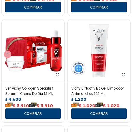
Set Vichy Collagen Specialist
Vichy Liftactiv B3 Gel Limpiador
Serum + Crema De Día 15 Ml.
Antimanchas 125 Ml.
4.600
1.200
$
$
$
3.910
$
3.910
$
1.020
$
1.020