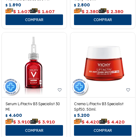
1.890
2.800
$
$
$
1.607
$
1.607
$
2.380
$
2.380
Serum Liftactiv B3 Specialist 30
Crema Liftactiv B3 Specialist
Ml.
Spf50. 50ml.
4.600
5.200
$
$
$
3.910
$
3.910
$
4.420
$
4.420