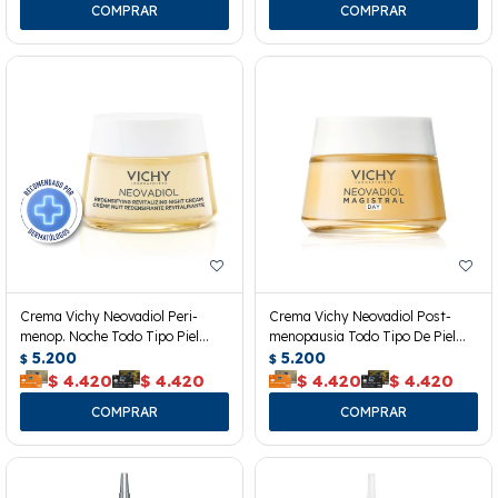
Crema Vichy Neovadiol Peri-
Crema Vichy Neovadiol Post-
menop. Noche Todo Tipo Piel
menopausia Todo Tipo De Piel
50ml
5.200
50ml
5.200
$
$
$
4.420
$
4.420
$
4.420
$
4.420