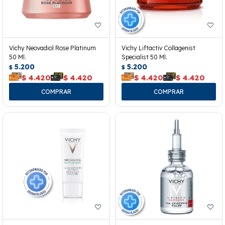
Vichy Neovadiol Rose Platinum
Vichy Liftactiv Collagenist
50 Ml.
Specialist 50 Ml.
5.200
5.200
$
$
$
4.420
$
4.420
$
4.420
$
4.420