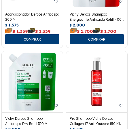
Acondicionador Dercos Anticaspa
Vichy Dercos Shampoo
200 Ml.
Energizante Anticaida Refill 400
1.575
Ml.
2.000
$
$
$
1.339
$
1.339
$
1.700
$
1.700
Vichy Dercos Shampoo
Pre Shampoo Vichy Dercos
Anticaspa Dry Refill 390 Ml.
Collagen 17 Anti Quiebre 150 Ml.