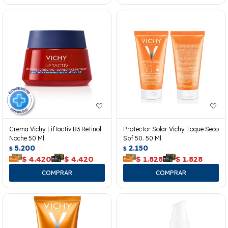
Crema Vichy Liftactiv B3 Retinol
Protector Solar Vichy Toque Seco
Noche 50 Ml.
Spf 50. 50 Ml.
5.200
2.150
$
$
$
4.420
$
4.420
$
1.828
$
1.828