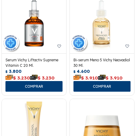
Serum Vichy Liftactiv Supreme
Bi-serum Meno 5 Vichy Neovadiol
Vitamin C 20 Ml.
30 Ml.
3.800
4.600
$
$
$
3.230
$
3.230
$
3.910
$
3.910