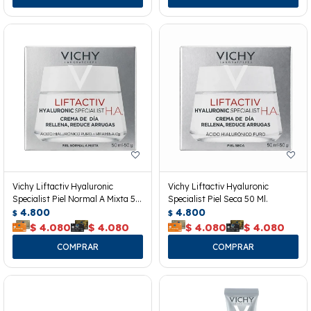
Vichy Liftactiv Hyaluronic
Vichy Liftactiv Hyaluronic
Specialist Piel Normal A Mixta 50
Specialist Piel Seca 50 Ml.
Ml.
4.800
4.800
$
$
$
4.080
$
4.080
$
4.080
$
4.080