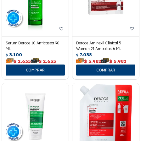
Serum Dercos 10 Anticaspa 90
Dercos Aminexil Clinical 5
Ml.
Woman 21 Ampollas 6 Ml.
3.100
7.038
$
$
$
2.635
$
2.635
$
5.982
$
5.982