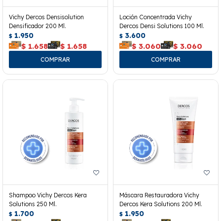
Vichy Dercos Densisolution
Loción Concentrada Vichy
Densificador 200 Ml.
Dercos Densi Solutions 100 Ml.
1.950
3.600
$
$
$
1.658
$
1.658
$
3.060
$
3.060
Shampoo Vichy Dercos Kera
Máscara Restauradora Vichy
Solutions 250 Ml.
Dercos Kera Solutions 200 Ml.
1.700
1.950
$
$