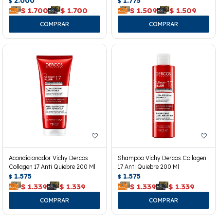
2.000
1.775
$
$
$
1.700
$
1.700
$
1.509
$
1.509
Acondicionador Vichy Dercos
Shampoo Vichy Dercos Collagen
Collagen 17 Anti Quiebre 200 Ml
17 Anti Quiebre 200 Ml
1.575
1.575
$
$
$
1.339
$
1.339
$
1.339
$
1.339