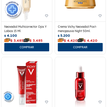
Neovadiol Multicorrector Ojos Y
Crema Vichy Neovadiol Post-
Labios 15 Ml.
menopausia Night 50ml.
4.100
5.200
$
$
$
3.485
$
3.485
$
4.420
$
4.420