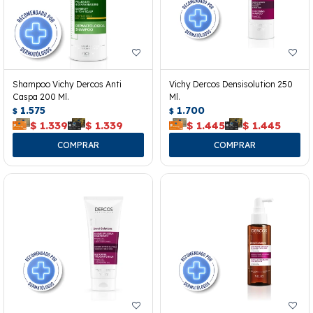
Shampoo Vichy Dercos Anti
Vichy Dercos Densisolution 250
Caspa 200 Ml.
Ml.
1.575
1.700
$
$
$
1.339
$
1.339
$
1.445
$
1.445