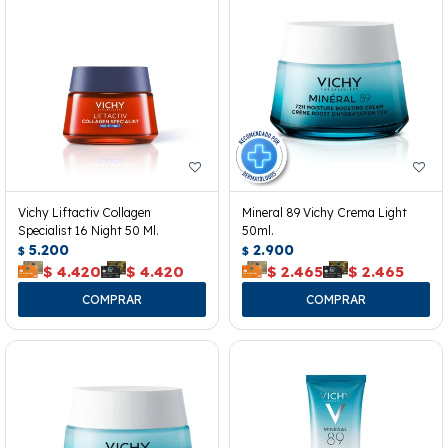
Vichy Liftactiv Collagen
Mineral 89 Vichy Crema Light
Specialist 16 Night 50 Ml.
50ml.
5.200
2.900
$
$
$
4.420
$
4.420
$
2.465
$
2.465