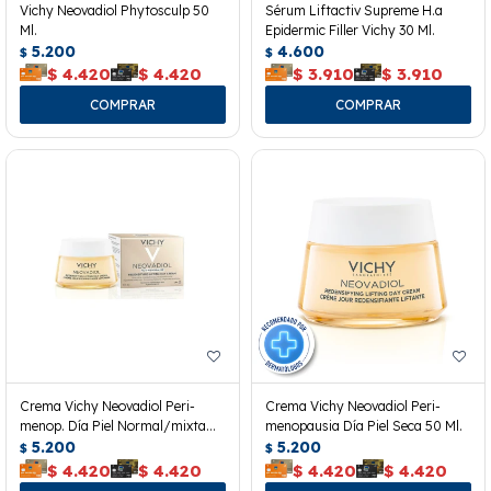
Vichy Neovadiol Phytosculp 50
Sérum Liftactiv Supreme H.a
Ml.
Epidermic Filler Vichy 30 Ml.
5.200
4.600
$
$
$
4.420
$
4.420
$
3.910
$
3.910
Crema Vichy Neovadiol Peri-
Crema Vichy Neovadiol Peri-
menop. Día Piel Normal/mixta
menopausia Día Piel Seca 50 Ml.
50ml
5.200
5.200
$
$
$
4.420
$
4.420
$
4.420
$
4.420