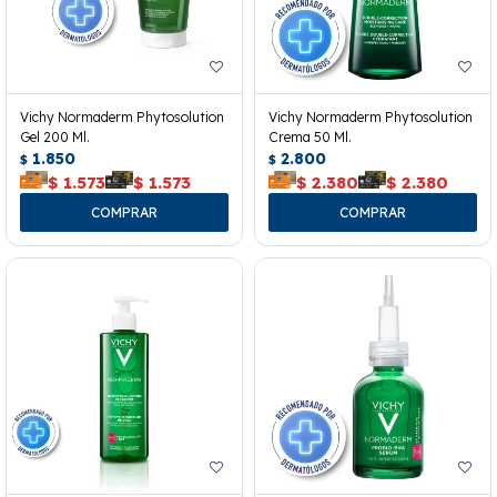
Vichy Normaderm Phytosolution
Vichy Normaderm Phytosolution
Gel 200 Ml.
Crema 50 Ml.
1.850
2.800
$
$
$
1.573
$
1.573
$
2.380
$
2.380