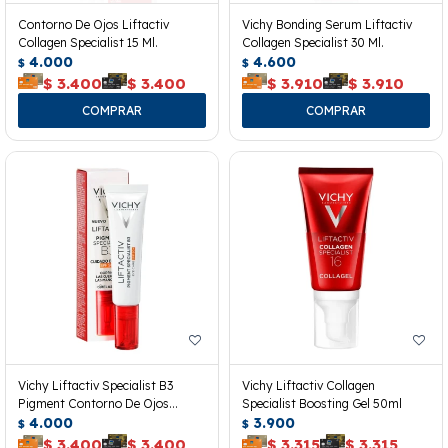
Contorno De Ojos Liftactiv
Vichy Bonding Serum Liftactiv
Collagen Specialist 15 Ml.
Collagen Specialist 30 Ml.
4.000
4.600
$
$
$
3.400
$
3.400
$
3.910
$
3.910
Vichy Liftactiv Specialist B3
Vichy Liftactiv Collagen
Pigment Contorno De Ojos
Specialist Boosting Gel 50ml
Spf50+
4.000
3.900
$
$
$
3.400
$
3.400
$
3.315
$
3.315