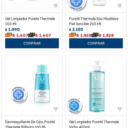
Gel Limpiador Purete Thermale
Pureté Thermale Eau Micellaire
200 Ml.
Piel Sensible 200 Ml.
1.890
2.150
$
$
$
1.607
$
1.607
$
1.828
$
1.828
Desmaquillante De Ojos Pureté
Gel Limpiador Pureté Thermale
Thermale Bifásico 100 Ml.
Vichy 400ml