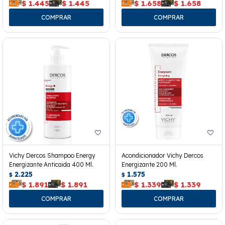
$
1.445
$
1.445
$
1.658
$
1.658
Vichy Dercos Shampoo Energy
Acondicionador Vichy Dercos
Energizante Anticaida 400 Ml.
Energizante 200 Ml.
2.225
1.575
$
$
$
1.891
$
1.891
$
1.339
$
1.339