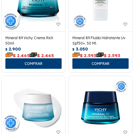
Mineral 89 Vichy Crema Rich
Mineral 89 Fluído Hidratante Uv
50ml
Spf50+. 50 Ml.
2.900
3.050
$
$
$
2.465
$
2.465
$
2.593
$
2.593