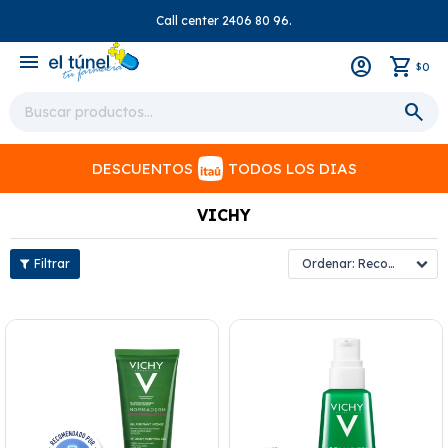
Call center 2406 80 96.
close
menu
0
$
DESCUENTOS
TODOS LOS DIAS
VICHY
Recomendados