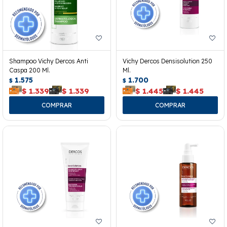
Shampoo Vichy Dercos Anti
Vichy Dercos Densisolution 250
Caspa 200 Ml.
Ml.
1.575
1.700
$
$
$
1.339
$
1.339
$
1.445
$
1.445