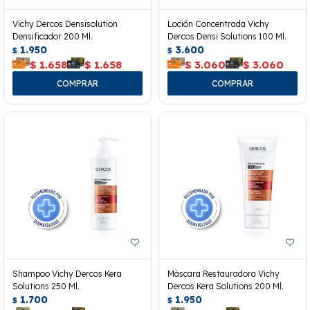
Vichy Dercos Densisolution
Loción Concentrada Vichy
Densificador 200 Ml.
Dercos Densi Solutions 100 Ml.
1.950
3.600
$
$
$
1.658
$
1.658
$
3.060
$
3.060
Shampoo Vichy Dercos Kera
Máscara Restauradora Vichy
Solutions 250 Ml.
Dercos Kera Solutions 200 Ml.
1.700
1.950
$
$