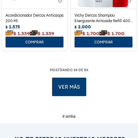
Acondicionador Dercos Anticaspa
Vichy Dercos Shampoo
200 Ml.
Energizante Anticaida Refill 400
1.575
Ml.
2.000
$
$
$
1.339
$
1.339
$
1.700
$
1.700
MOSTRANDO
24
DE
86
VER MÁS
Ir arriba