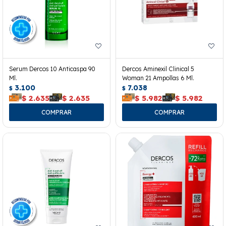
Serum Dercos 10 Anticaspa 90
Dercos Aminexil Clinical 5
Ml.
Woman 21 Ampollas 6 Ml.
3.100
7.038
$
$
$
2.635
$
2.635
$
5.982
$
5.982