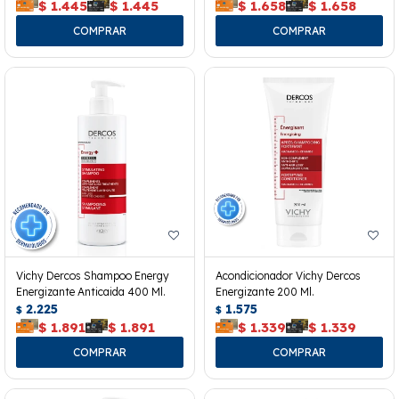
$
1.445
$
1.445
$
1.658
$
1.658
Vichy Dercos Shampoo Energy
Acondicionador Vichy Dercos
Energizante Anticaida 400 Ml.
Energizante 200 Ml.
2.225
1.575
$
$
$
1.891
$
1.891
$
1.339
$
1.339