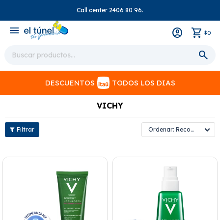
Call center 2406 80 96.
close
menu
0
$
DESCUENTOS
TODOS LOS DIAS
VICHY
Recomendados