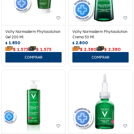
Vichy Normaderm Phytosolution
Vichy Normaderm Phytosolution
Gel 200 Ml.
Crema 50 Ml.
1.850
2.800
$
$
$
1.573
$
1.573
$
2.380
$
2.380