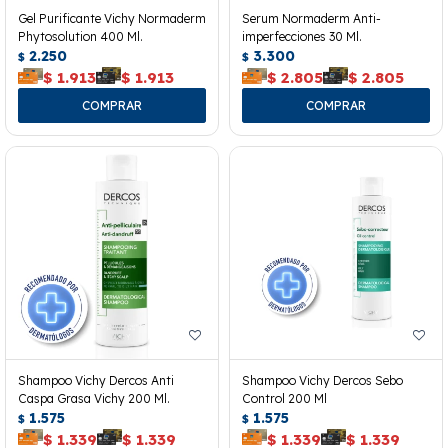
Gel Purificante Vichy Normaderm
Serum Normaderm Anti-
Phytosolution 400 Ml.
imperfecciones 30 Ml.
2.250
3.300
$
$
$
1.913
$
1.913
$
2.805
$
2.805
Shampoo Vichy Dercos Anti
Shampoo Vichy Dercos Sebo
Caspa Grasa Vichy 200 Ml.
Control 200 Ml
1.575
1.575
$
$
$
1.339
$
1.339
$
1.339
$
1.339