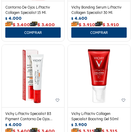
Contorno De Ojos Liftactiv
Vichy Bonding Serum Liftactiv
Collagen Specialist 15 Ml.
Collagen Specialist 30 Ml.
4.000
4.600
$
$
$
3.400
$
3.400
$
3.910
$
3.910
Vichy Liftactiv Specialist B3
Vichy Liftactiv Collagen
Pigment Contorno De Ojos
Specialist Boosting Gel 50ml
Spf50+
4.000
3.900
$
$
$
3.400
$
3.400
$
3.315
$
3.315