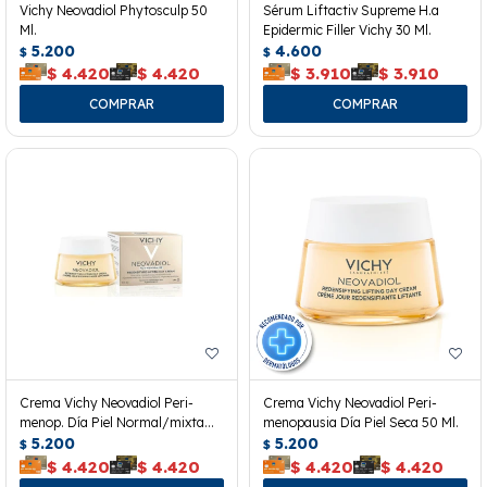
Vichy Neovadiol Phytosculp 50
Sérum Liftactiv Supreme H.a
Ml.
Epidermic Filler Vichy 30 Ml.
5.200
4.600
$
$
$
4.420
$
4.420
$
3.910
$
3.910
Crema Vichy Neovadiol Peri-
Crema Vichy Neovadiol Peri-
menop. Día Piel Normal/mixta
menopausia Día Piel Seca 50 Ml.
50ml
5.200
5.200
$
$
$
4.420
$
4.420
$
4.420
$
4.420