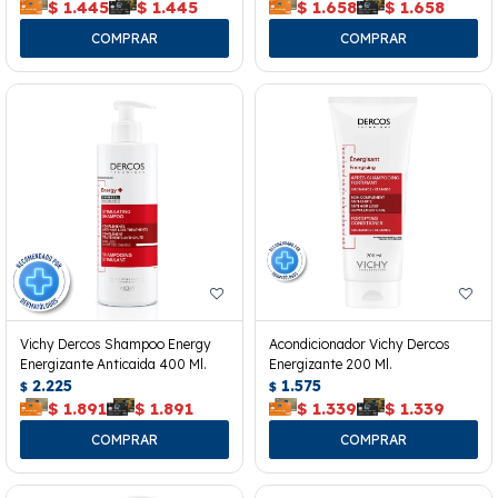
$
1.445
$
1.445
$
1.658
$
1.658
Vichy Dercos Shampoo Energy
Acondicionador Vichy Dercos
Energizante Anticaida 400 Ml.
Energizante 200 Ml.
2.225
1.575
$
$
$
1.891
$
1.891
$
1.339
$
1.339