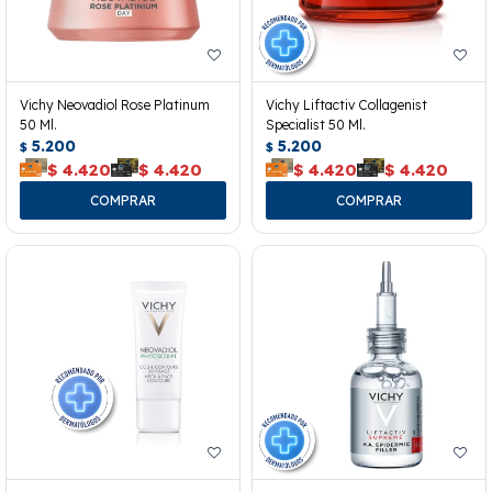
Vichy Neovadiol Rose Platinum
Vichy Liftactiv Collagenist
50 Ml.
Specialist 50 Ml.
5.200
5.200
$
$
$
4.420
$
4.420
$
4.420
$
4.420