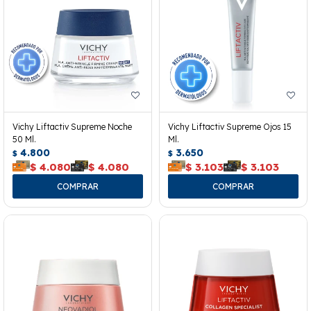
Vichy Liftactiv Supreme Noche
Vichy Liftactiv Supreme Ojos 15
50 Ml.
Ml.
4.800
3.650
$
$
$
4.080
$
4.080
$
3.103
$
3.103