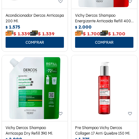
Acondicionador Dercos Anticaspa
Vichy Dercos Shampoo
200 Ml.
Energizante Anticaida Refill 400
1.575
Ml.
2.000
$
$
$
1.339
$
1.339
$
1.700
$
1.700
Vichy Dercos Shampoo
Pre Shampoo Vichy Dercos
Anticaspa Dry Refill 390 Ml.
Collagen 17 Anti Quiebre 150 Ml.