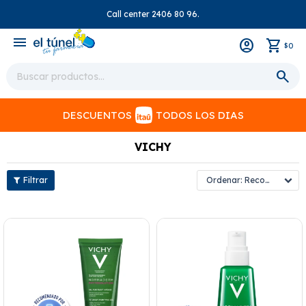
Call center 2406 80 96.
close
menu
0
$
DESCUENTOS
TODOS LOS DIAS
VICHY
Recomendados