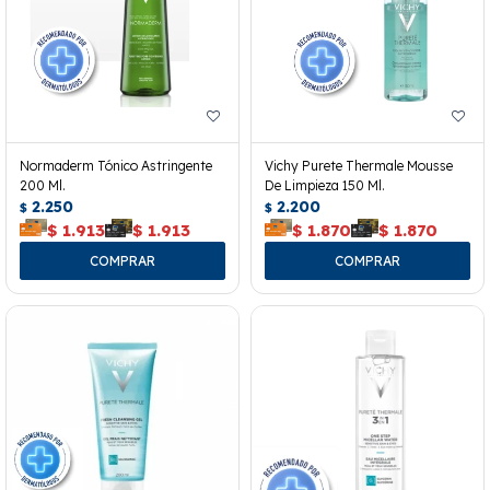
Normaderm Tónico Astringente
Vichy Purete Thermale Mousse
200 Ml.
De Limpieza 150 Ml.
2.250
2.200
$
$
$
1.913
$
1.913
$
1.870
$
1.870