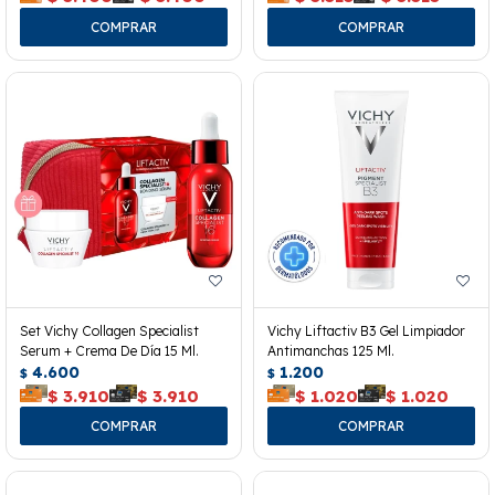
Set Vichy Collagen Specialist
Vichy Liftactiv B3 Gel Limpiador
Serum + Crema De Día 15 Ml.
Antimanchas 125 Ml.
4.600
1.200
$
$
$
3.910
$
3.910
$
1.020
$
1.020