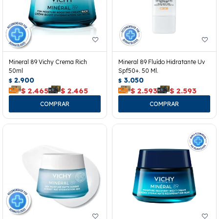
Mineral 89 Vichy Crema Rich
Mineral 89 Fluído Hidratante Uv
50ml
Spf50+. 50 Ml.
2.900
3.050
$
$
$
2.465
$
2.465
$
2.593
$
2.593