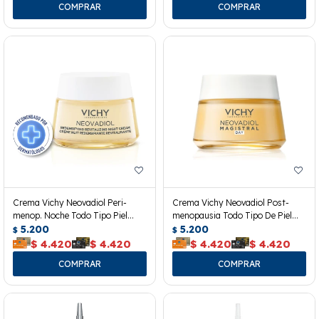
Crema Vichy Neovadiol Peri-
Crema Vichy Neovadiol Post-
menop. Noche Todo Tipo Piel
menopausia Todo Tipo De Piel
50ml
5.200
50ml
5.200
$
$
$
4.420
$
4.420
$
4.420
$
4.420