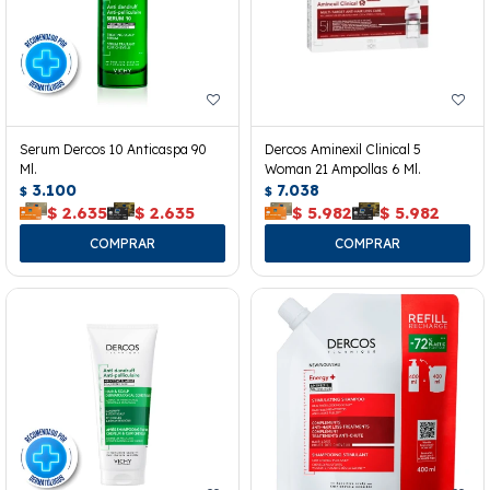
Serum Dercos 10 Anticaspa 90
Dercos Aminexil Clinical 5
Ml.
Woman 21 Ampollas 6 Ml.
3.100
7.038
$
$
$
2.635
$
2.635
$
5.982
$
5.982