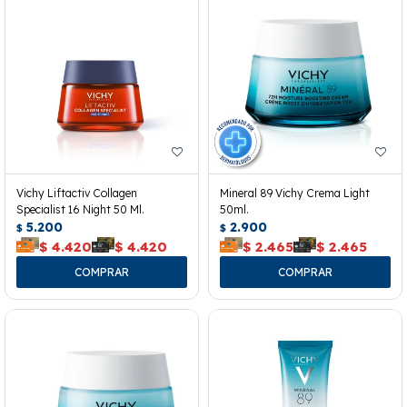
Vichy Liftactiv Collagen
Mineral 89 Vichy Crema Light
Specialist 16 Night 50 Ml.
50ml.
5.200
2.900
$
$
$
4.420
$
4.420
$
2.465
$
2.465