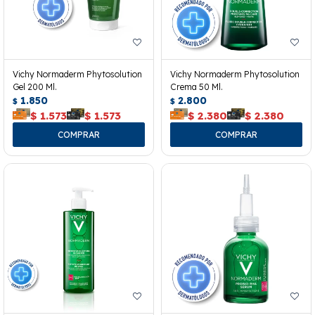
Vichy Normaderm Phytosolution
Vichy Normaderm Phytosolution
Gel 200 Ml.
Crema 50 Ml.
1.850
2.800
$
$
$
1.573
$
1.573
$
2.380
$
2.380