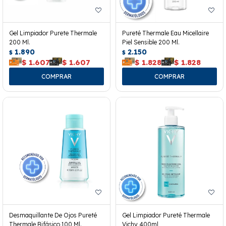
Gel Limpiador Purete Thermale
Pureté Thermale Eau Micellaire
200 Ml.
Piel Sensible 200 Ml.
1.890
2.150
$
$
$
1.607
$
1.607
$
1.828
$
1.828
Desmaquillante De Ojos Pureté
Gel Limpiador Pureté Thermale
Thermale Bifásico 100 Ml.
Vichy 400ml