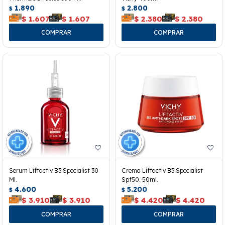
1.890
2.800
$
$
$
1.607
$
1.607
$
2.380
$
2.380
Serum Liftactiv B3 Specialist 30
Crema Liftactiv B3 Specialist
Ml.
Spf50. 50ml.
4.600
5.200
$
$
$
3.910
$
3.910
$
4.420
$
4.420