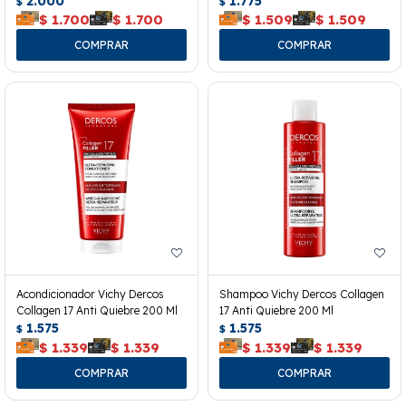
2.000
1.775
$
$
$
1.700
$
1.700
$
1.509
$
1.509
Acondicionador Vichy Dercos
Shampoo Vichy Dercos Collagen
Collagen 17 Anti Quiebre 200 Ml
17 Anti Quiebre 200 Ml
1.575
1.575
$
$
$
1.339
$
1.339
$
1.339
$
1.339