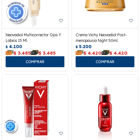
Neovadiol Multicorrector Ojos Y
Crema Vichy Neovadiol Post-
Labios 15 Ml.
menopausia Night 50ml.
4.100
5.200
$
$
$
3.485
$
3.485
$
4.420
$
4.420