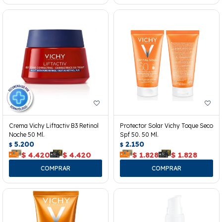
Crema Vichy Liftactiv B3 Retinol
Protector Solar Vichy Toque Seco
Noche 50 Ml.
Spf 50. 50 Ml.
5.200
2.150
$
$
$
4.420
$
4.420
$
1.828
$
1.828