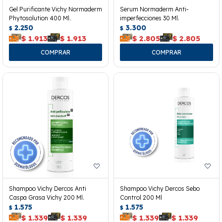
Gel Purificante Vichy Normaderm
Serum Normaderm Anti-
Phytosolution 400 Ml.
imperfecciones 30 Ml.
2.250
3.300
$
$
$
1.913
$
1.913
$
2.805
$
2.805
Shampoo Vichy Dercos Anti
Shampoo Vichy Dercos Sebo
Caspa Grasa Vichy 200 Ml.
Control 200 Ml
1.575
1.575
$
$
$
1.339
$
1.339
$
1.339
$
1.339