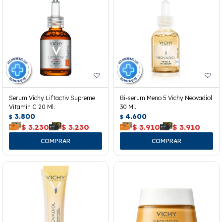
Serum Vichy Liftactiv Supreme
Bi-serum Meno 5 Vichy Neovadiol
Vitamin C 20 Ml.
30 Ml.
3.800
4.600
$
$
$
3.230
$
3.230
$
3.910
$
3.910