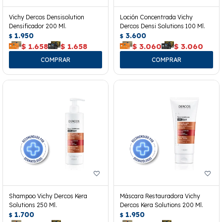
Vichy Dercos Densisolution
Loción Concentrada Vichy
Densificador 200 Ml.
Dercos Densi Solutions 100 Ml.
1.950
3.600
$
$
$
1.658
$
1.658
$
3.060
$
3.060
Shampoo Vichy Dercos Kera
Máscara Restauradora Vichy
Solutions 250 Ml.
Dercos Kera Solutions 200 Ml.
1.700
1.950
$
$