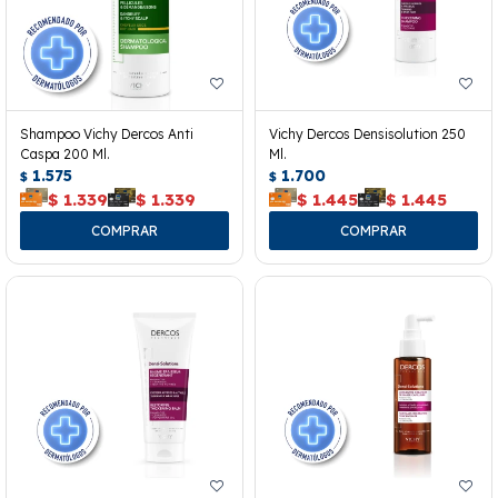
Shampoo Vichy Dercos Anti
Vichy Dercos Densisolution 250
Caspa 200 Ml.
Ml.
1.575
1.700
$
$
$
1.339
$
1.339
$
1.445
$
1.445