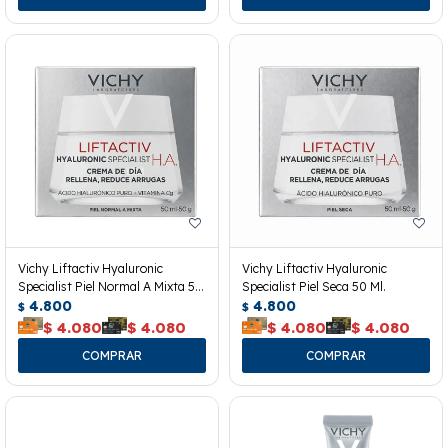
Vichy Liftactiv Hyaluronic
Vichy Liftactiv Hyaluronic
Specialist Piel Normal A Mixta 50
Specialist Piel Seca 50 Ml.
Ml.
4.800
4.800
$
$
$
4.080
$
4.080
$
4.080
$
4.080