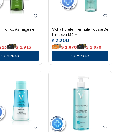
 Tónico Astringente
Vichy Purete Thermale Mousse De
Limpieza 150 Ml.
2.200
$
913
$
1.913
$
1.870
$
1.870