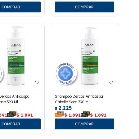
ercos Anticaspa
Shampoo Dercos Anticaspa
aso 390 Ml.
Cabello Seco 390 Ml.
2.225
$
891
$
1.891
$
1.891
$
1.891