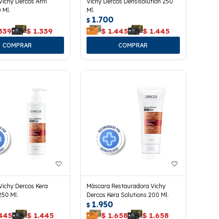
ichy Dercos Anti
Vichy Dercos Densisolution 250
 Ml.
Ml.
1.700
$
339
$
1.339
$
1.445
$
1.445
ichy Dercos Kera
Máscara Restauradora Vichy
250 Ml.
Dercos Kera Solutions 200 Ml.
1.950
$
.445
$
1.445
$
1.658
$
1.658