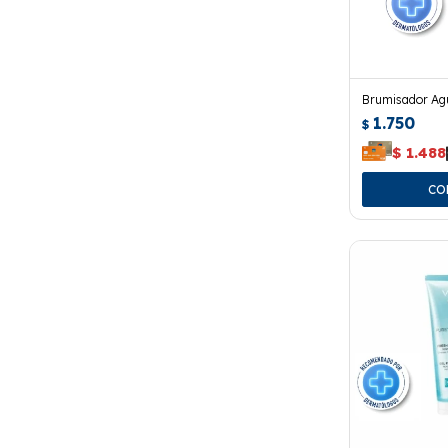
Brumisador Ag
1.750
$
$
1.488