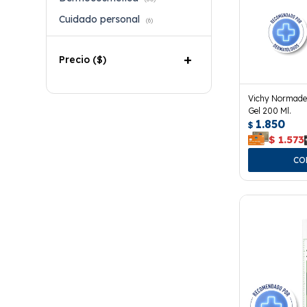
Cuidado personal
(6)
Precio
($)
Vichy Normade
Gel 200 Ml.
1.850
$
$
1.573