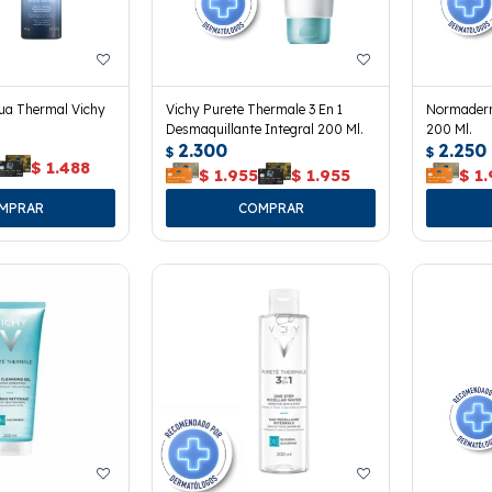
ua Thermal Vichy
Vichy Purete Thermale 3 En 1
Normaderm
Desmaquillante Integral 200 Ml.
200 Ml.
2.300
2.250
$
$
$
1.488
$
1.955
$
1.955
$
1.