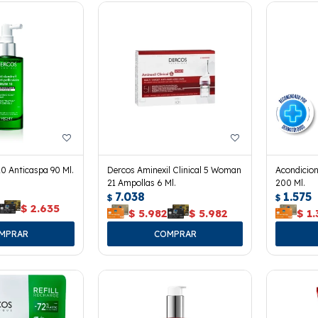
0 Anticaspa 90 Ml.
Dercos Aminexil Clinical 5 Woman
Acondicio
21 Ampollas 6 Ml.
200 Ml.
7.038
1.575
$
$
$
2.635
$
5.982
$
5.982
$
1.