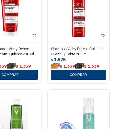
nador Vichy Dercos
Shampoo Vichy Dercos Collagen
7 Anti Quiebre 200 Ml
17 Anti Quiebre 200 Ml
1.575
$
339
$
1.339
$
1.339
$
1.339