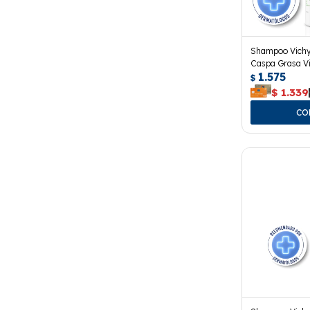
Shampoo Vichy
Caspa Grasa Vi
1.575
$
$
1.339