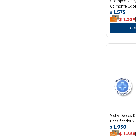
Shampoo Vichy
Calmante Cabel
1.575
$
$
1.339
Vichy Dercos D
Densificador 2
1.950
$
$
1.658