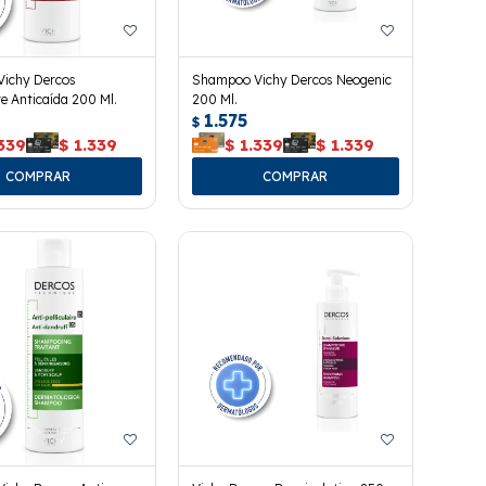
ichy Dercos
Shampoo Vichy Dercos Neogenic
e Anticaída 200 Ml.
200 Ml.
1.575
$
339
$
1.339
$
1.339
$
1.339