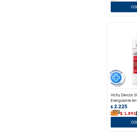
Vichy Dercos 
Energizante An
2.225
$
$
1.891