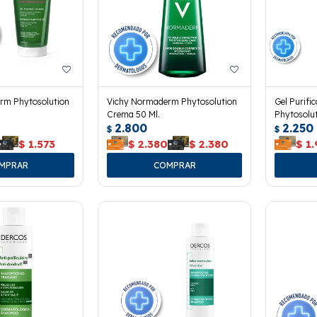
rm Phytosolution
Vichy Normaderm Phytosolution
Gel Purif
Crema 50 Ml.
Phytosolut
2.800
2.250
$
$
$
1.573
$
2.380
$
2.380
$
1.