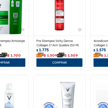
Shampoo Anticaspa
Pre Shampoo Vichy Dercos
Acondicio
l.
Collagen 17 Anti Quiebre 150 Ml.
Collagen 1
1.775
1.575
$
$
0
$
1.700
$
1.509
$
1.509
$
1.