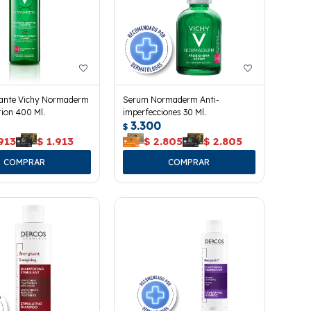
icante Vichy Normaderm
Serum Normaderm Anti-
ion 400 Ml.
imperfecciones 30 Ml.
3.300
$
913
$
1.913
$
2.805
$
2.805