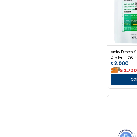
Vichy Dercos 
Dry Refill 390 M
2.000
$
$
1.70