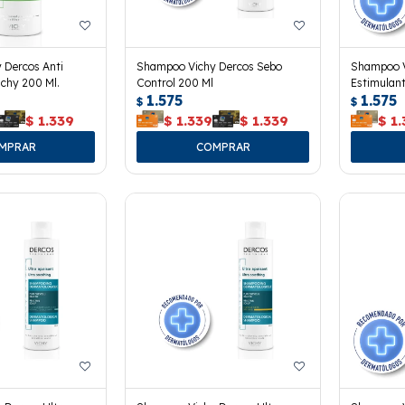
 Dercos Anti
Shampoo Vichy Dercos Sebo
Shampoo V
chy 200 Ml.
Control 200 Ml
Estimulant
1.575
1.575
$
$
$
1.339
$
1.339
$
1.339
$
1.