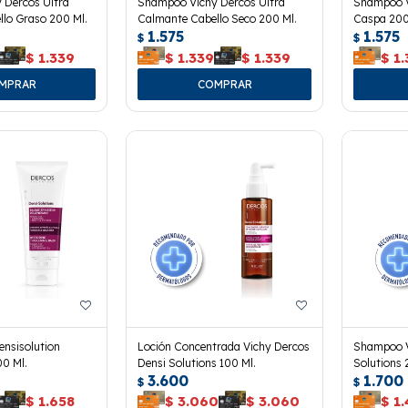
 Dercos Ultra
Shampoo Vichy Dercos Ultra
Shampoo V
lo Graso 200 Ml.
Calmante Cabello Seco 200 Ml.
Caspa 200
1.575
1.575
$
$
$
1.339
$
1.339
$
1.339
$
1.
ensisolution
Loción Concentrada Vichy Dercos
Shampoo V
00 Ml.
Densi Solutions 100 Ml.
Solutions 
3.600
1.700
$
$
$
1.658
$
3.060
$
3.060
$
1