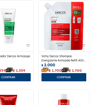
nador Dercos Anticaspa
Vichy Dercos Shampoo
Energizante Anticaida Refill 400
2.000
Ml.
$
339
$
1.339
$
1.700
$
1.700