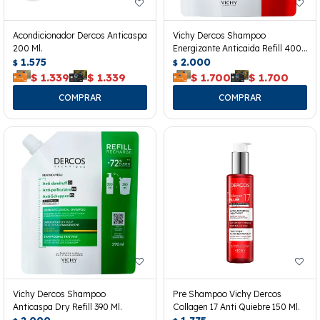
Acondicionador Dercos Anticaspa
Vichy Dercos Shampoo
200 Ml.
Energizante Anticaida Refill 400
1.575
Ml.
2.000
$
$
$
1.339
$
1.339
$
1.700
$
1.700
Vichy Dercos Shampoo
Pre Shampoo Vichy Dercos
Anticaspa Dry Refill 390 Ml.
Collagen 17 Anti Quiebre 150 Ml.