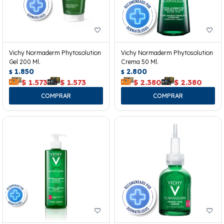
Vichy Normaderm Phytosolution
Vichy Normaderm Phytosolution
Gel 200 Ml.
Crema 50 Ml.
1.850
2.800
$
$
$
1.573
$
1.573
$
2.380
$
2.380