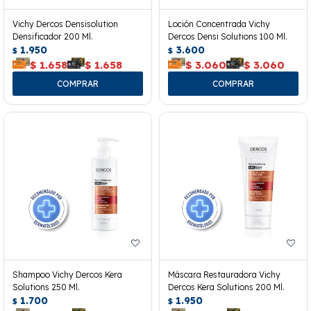
Vichy Dercos Densisolution
Loción Concentrada Vichy
Densificador 200 Ml.
Dercos Densi Solutions 100 Ml.
1.950
3.600
$
$
$
1.658
$
1.658
$
3.060
$
3.060
Shampoo Vichy Dercos Kera
Máscara Restauradora Vichy
Solutions 250 Ml.
Dercos Kera Solutions 200 Ml.
1.700
1.950
$
$