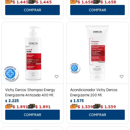
$
1.445
$
1.445
$
1.658
$
1.658
Vichy Dercos Shampoo Energy
Acondicionador Vichy Dercos
Energizante Anticaida 400 Ml.
Energizante 200 Ml.
2.225
1.575
$
$
$
1.891
$
1.891
$
1.339
$
1.339