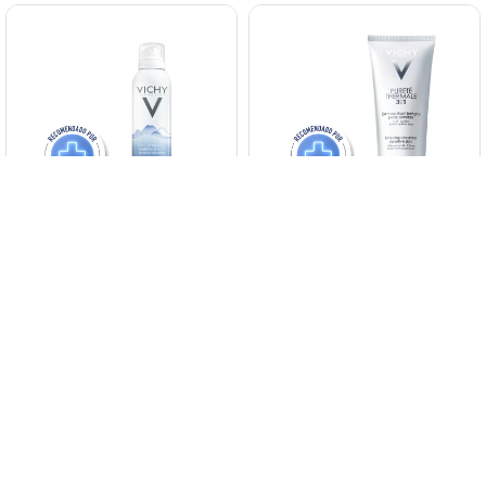
Brumisador Agua Thermal Vichy
Vichy Purete Thermale 3 En 1
Desmaquillante Integral 200 Ml.
1.750
$
2.300
$
$
1.488
$
1.488
$
1.955
$
1.955