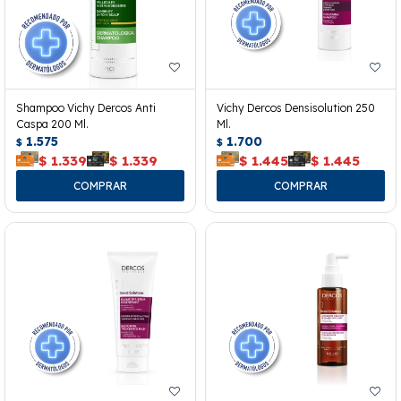
Shampoo Vichy Dercos Anti
Vichy Dercos Densisolution 250
Caspa 200 Ml.
Ml.
1.575
1.700
$
$
$
1.339
$
1.339
$
1.445
$
1.445