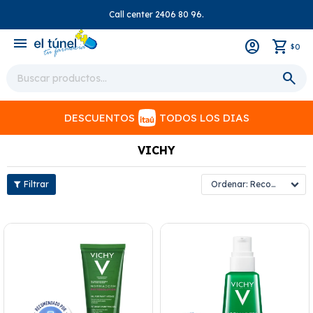
Call center 2406 80 96.
close
menu
0
$
DESCUENTOS
TODOS LOS DIAS
VICHY
Recomendados