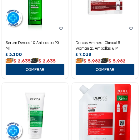
Serum Dercos 10 Anticaspa 90
Dercos Aminexil Clinical 5
Ml.
Woman 21 Ampollas 6 Ml.
3.100
7.038
$
$
$
2.635
$
2.635
$
5.982
$
5.982