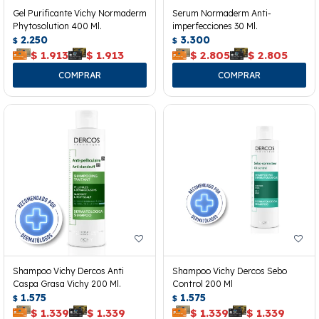
Gel Purificante Vichy Normaderm
Serum Normaderm Anti-
Phytosolution 400 Ml.
imperfecciones 30 Ml.
2.250
3.300
$
$
$
1.913
$
1.913
$
2.805
$
2.805
Shampoo Vichy Dercos Anti
Shampoo Vichy Dercos Sebo
Caspa Grasa Vichy 200 Ml.
Control 200 Ml
1.575
1.575
$
$
$
1.339
$
1.339
$
1.339
$
1.339