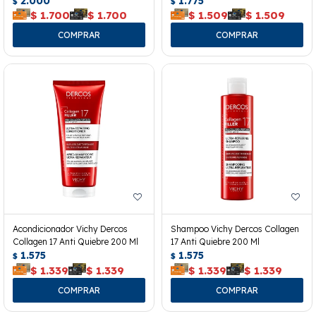
2.000
1.775
$
$
$
1.700
$
1.700
$
1.509
$
1.509
Acondicionador Vichy Dercos
Shampoo Vichy Dercos Collagen
Collagen 17 Anti Quiebre 200 Ml
17 Anti Quiebre 200 Ml
1.575
1.575
$
$
$
1.339
$
1.339
$
1.339
$
1.339