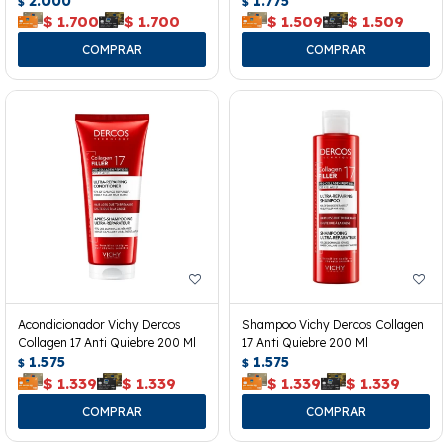
2.000
1.775
$
$
$
1.700
$
1.700
$
1.509
$
1.509
Acondicionador Vichy Dercos
Shampoo Vichy Dercos Collagen
Collagen 17 Anti Quiebre 200 Ml
17 Anti Quiebre 200 Ml
1.575
1.575
$
$
$
1.339
$
1.339
$
1.339
$
1.339