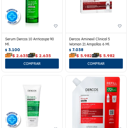
Serum Dercos 10 Anticaspa 90
Dercos Aminexil Clinical 5
Ml.
Woman 21 Ampollas 6 Ml.
3.100
7.038
$
$
$
2.635
$
2.635
$
5.982
$
5.982