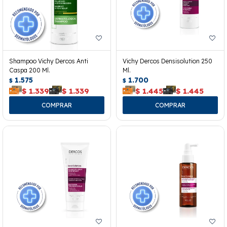
Shampoo Vichy Dercos Anti
Vichy Dercos Densisolution 250
Caspa 200 Ml.
Ml.
1.575
1.700
$
$
$
1.339
$
1.339
$
1.445
$
1.445