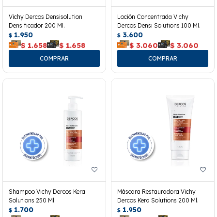
Vichy Dercos Densisolution
Loción Concentrada Vichy
Densificador 200 Ml.
Dercos Densi Solutions 100 Ml.
1.950
3.600
$
$
$
1.658
$
1.658
$
3.060
$
3.060
Shampoo Vichy Dercos Kera
Máscara Restauradora Vichy
Solutions 250 Ml.
Dercos Kera Solutions 200 Ml.
1.700
1.950
$
$