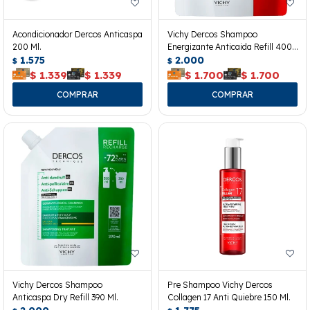
Acondicionador Dercos Anticaspa
Vichy Dercos Shampoo
200 Ml.
Energizante Anticaida Refill 400
1.575
Ml.
2.000
$
$
$
1.339
$
1.339
$
1.700
$
1.700
Vichy Dercos Shampoo
Pre Shampoo Vichy Dercos
Anticaspa Dry Refill 390 Ml.
Collagen 17 Anti Quiebre 150 Ml.