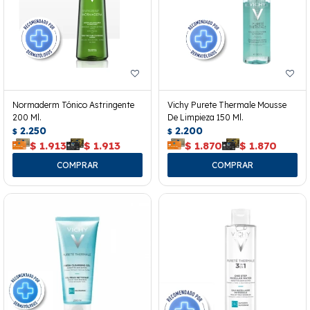
Normaderm Tónico Astringente
Vichy Purete Thermale Mousse
200 Ml.
De Limpieza 150 Ml.
2.250
2.200
$
$
$
1.913
$
1.913
$
1.870
$
1.870