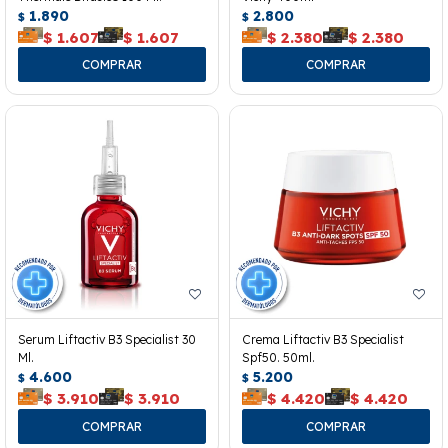
1.890
2.800
$
$
$
1.607
$
1.607
$
2.380
$
2.380
Serum Liftactiv B3 Specialist 30
Crema Liftactiv B3 Specialist
Ml.
Spf50. 50ml.
4.600
5.200
$
$
$
3.910
$
3.910
$
4.420
$
4.420