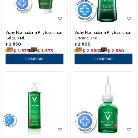
Vichy Normaderm Phytosolution
Vichy Normaderm Phytosolution
Gel 200 Ml.
Crema 50 Ml.
1.850
2.800
$
$
$
1.573
$
1.573
$
2.380
$
2.380