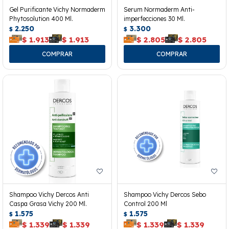
Gel Purificante Vichy Normaderm
Serum Normaderm Anti-
Phytosolution 400 Ml.
imperfecciones 30 Ml.
2.250
3.300
$
$
$
1.913
$
1.913
$
2.805
$
2.805
Shampoo Vichy Dercos Anti
Shampoo Vichy Dercos Sebo
Caspa Grasa Vichy 200 Ml.
Control 200 Ml
1.575
1.575
$
$
$
1.339
$
1.339
$
1.339
$
1.339