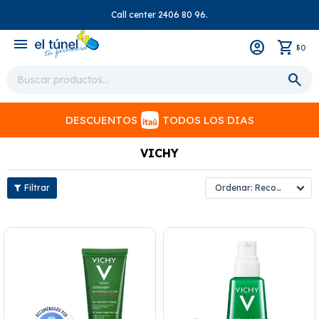
Call center 2406 80 96.
close
menu
0
$
DESCUENTOS
TODOS LOS DIAS
VICHY
Recomendados