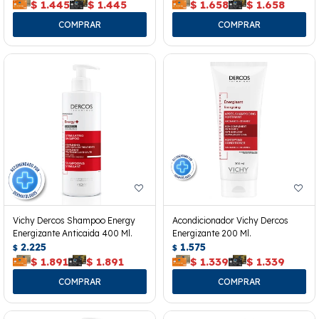
$
1.445
$
1.445
$
1.658
$
1.658
Vichy Dercos Shampoo Energy
Acondicionador Vichy Dercos
Energizante Anticaida 400 Ml.
Energizante 200 Ml.
2.225
1.575
$
$
$
1.891
$
1.891
$
1.339
$
1.339