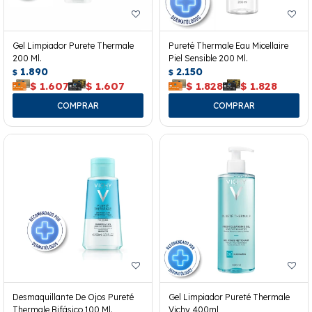
Gel Limpiador Purete Thermale
Pureté Thermale Eau Micellaire
200 Ml.
Piel Sensible 200 Ml.
1.890
2.150
$
$
$
1.607
$
1.607
$
1.828
$
1.828
Desmaquillante De Ojos Pureté
Gel Limpiador Pureté Thermale
Thermale Bifásico 100 Ml.
Vichy 400ml