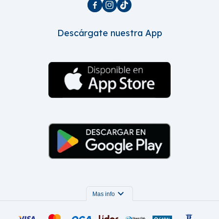



Descárgate nuestra App
expand_more
Mas info