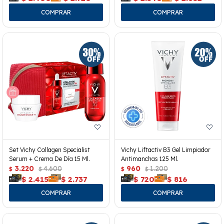
Set Vichy Collagen Specialist
Vichy Liftactiv B3 Gel Limpiador
Serum + Crema De Día 15 Ml.
Antimanchas 125 Ml.
3.220
4.600
960
1.200
$
$
$
$
$
2.415
$
2.737
$
720
$
816