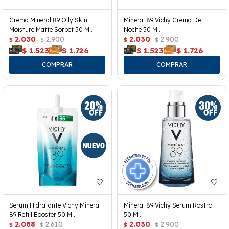
Crema Mineral 89 Oily Skin
Mineral 89 Vichy Crema De
Moisture Matte Sorbet 50 Ml.
Noche 50 Ml.
2.030
2.900
2.030
2.900
$
$
$
$
$
1.523
$
1.726
$
1.523
$
1.726
Serum Hidratante Vichy Mineral
Mineral 89 Vichy Serum Rostro
89 Refill Booster 50 Ml.
50 Ml.
2.088
2.610
2.030
2.900
$
$
$
$