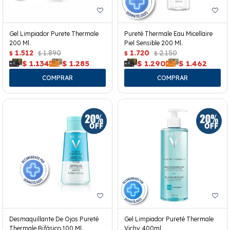
Gel Limpiador Purete Thermale
Pureté Thermale Eau Micellaire
200 Ml.
Piel Sensible 200 Ml.
1.512
1.890
1.720
2.150
$
$
$
$
$
1.134
$
1.285
$
1.290
$
1.462
Desmaquillante De Ojos Pureté
Gel Limpiador Pureté Thermale
Thermale Bifásico 100 Ml.
Vichy 400ml