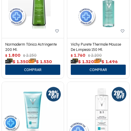
Normaderm Tónico Astringente
Vichy Purete Thermale Mousse
200 Ml.
De Limpieza 150 Ml.
1.800
2.250
1.760
2.200
$
$
$
$
$
1.350
$
1.530
$
1.320
$
1.496