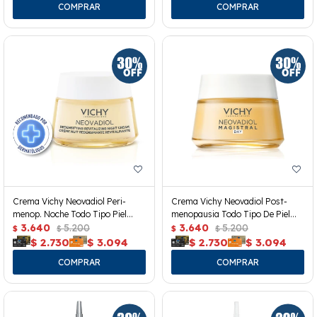
Crema Vichy Neovadiol Peri-
Crema Vichy Neovadiol Post-
menop. Noche Todo Tipo Piel
menopausia Todo Tipo De Piel
50ml
3.640
5.200
50ml
3.640
5.200
$
$
$
$
$
2.730
$
3.094
$
2.730
$
3.094