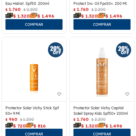
Eau Hidrat. Spf50. 200ml
Protect Inv. Oil Fps50+. 200 Ml.
1.760
2.200
1.760
2.200
$
$
$
$
$
1.320
$
1.496
$
1.320
$
1.496
Protector Solar Vichy Stick Spf
Protector Solar Vichy Capital
50+ 9 Ml.
Soleil Spray Kids Spf50+ 200ml
960
1.200
1.760
2.200
$
$
$
$
$
720
$
816
$
1.320
$
1.496