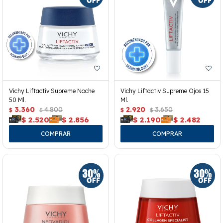
Vichy Liftactiv Supreme Noche
Vichy Liftactiv Supreme Ojos 15
50 Ml.
Ml.
3.360
4.800
2.920
3.650
$
$
$
$
$
2.520
$
2.856
$
2.190
$
2.482