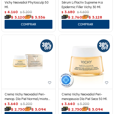
Vichy Neovadiol Phytosculp 50
Sérum Liftactiv Supreme H.a
Ml.
Epidermic Filler Vichy 30 Ml.
4.160
5.200
3.680
4.600
$
$
$
$
$
3.120
$
3.536
$
2.760
$
3.128
Crema Vichy Neovadiol Peri-
Crema Vichy Neovadiol Peri-
menop. Día Piel Normal/mixta
menopausia Día Piel Seca 50 Ml.
50ml
3.640
5.200
3.640
5.200
$
$
$
$
$
2.730
$
3.094
$
2.730
$
3.094