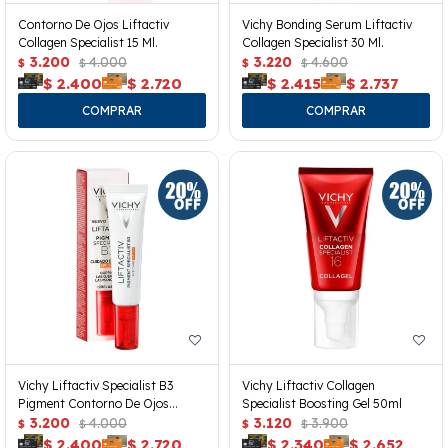
Contorno De Ojos Liftactiv
Vichy Bonding Serum Liftactiv
Collagen Specialist 15 Ml.
Collagen Specialist 30 Ml.
3.200
4.000
3.220
4.600
$
$
$
$
$
2.400
$
2.720
$
2.415
$
2.737
Vichy Liftactiv Specialist B3
Vichy Liftactiv Collagen
Pigment Contorno De Ojos
Specialist Boosting Gel 50ml
Spf50+
3.200
4.000
3.120
3.900
$
$
$
$
$
2.400
$
2.720
$
2.340
$
2.652