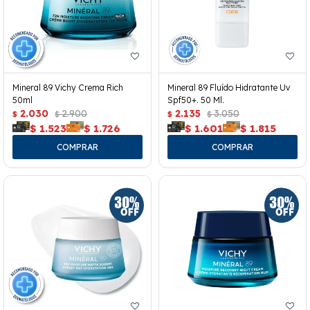
Mineral 89 Vichy Crema Rich
Mineral 89 Fluído Hidratante Uv
50ml
Spf50+. 50 Ml.
2.030
2.900
2.135
3.050
$
$
$
$
$
1.523
$
1.726
$
1.601
$
1.815