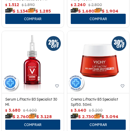
1.512
1.890
2.240
2.800
$
$
$
$
$
1.134
$
1.285
$
1.680
$
1.904
Serum Liftactiv B3 Specialist 30
Crema Liftactiv B3 Specialist
Ml.
Spf50. 50ml.
3.680
4.600
3.640
5.200
$
$
$
$
$
2.760
$
3.128
$
2.730
$
3.094