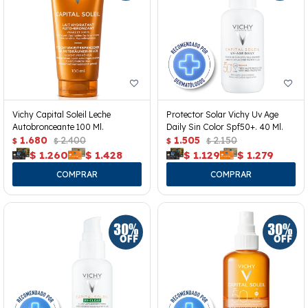
Vichy Capital Soleil Leche
Protector Solar Vichy Uv Age
Autobronceante 100 Ml.
Daily Sin Color Spf50+. 40 Ml.
1.680
2.400
1.505
2.150
$
$
$
$
$
1.260
$
1.428
$
1.129
$
1.279