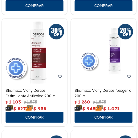
Shampoo Vichy Dercos
Shampoo Vichy Dercos Neogenic
Estimulante Anticaída 200 Ml.
200 Ml.
1.103
1.575
1.260
1.575
$
$
$
$
$
827
$
938
$
945
$
1.071