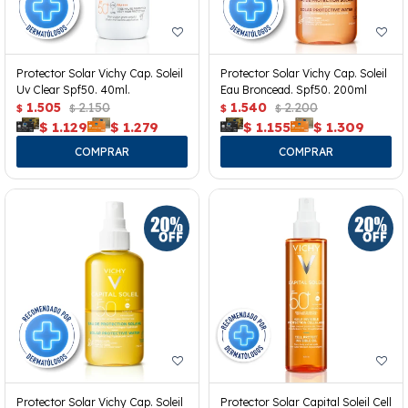
Protector Solar Vichy Cap. Soleil
Protector Solar Vichy Cap. Soleil
Uv Clear Spf50. 40ml.
Eau Broncead. Spf50. 200ml
1.505
2.150
1.540
2.200
$
$
$
$
$
1.129
$
1.279
$
1.155
$
1.309
Protector Solar Vichy Cap. Soleil
Protector Solar Capital Soleil Cell