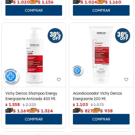
$
1.020
$
1.156
$
1.024
$
1.160
Vichy Dercos Shampoo Energy
Acondicionador Vichy Dercos
Energizante Anticaida 400 Ml.
Energizante 200 Ml.
1.558
2.225
1.103
1.575
$
$
$
$
$
1.169
$
1.324
$
827
$
938