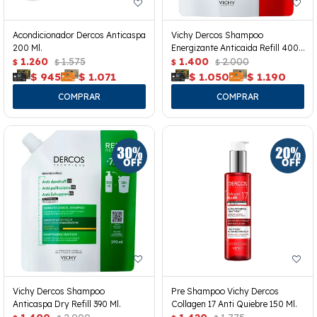
Acondicionador Dercos Anticaspa
Vichy Dercos Shampoo
200 Ml.
Energizante Anticaida Refill 400
1.260
1.575
Ml.
1.400
2.000
$
$
$
$
$
945
$
1.071
$
1.050
$
1.190
Vichy Dercos Shampoo
Pre Shampoo Vichy Dercos
Anticaspa Dry Refill 390 Ml.
Collagen 17 Anti Quiebre 150 Ml.