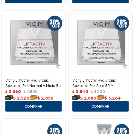
Vichy Liftactiv Hyaluronic
Vichy Liftactiv Hyaluronic
Specialist Piel Normal A Mixta 50
Specialist Piel Seca 50 Ml.
Ml.
3.360
4.800
3.840
4.800
$
$
$
$
$
2.520
$
2.856
$
2.880
$
3.264