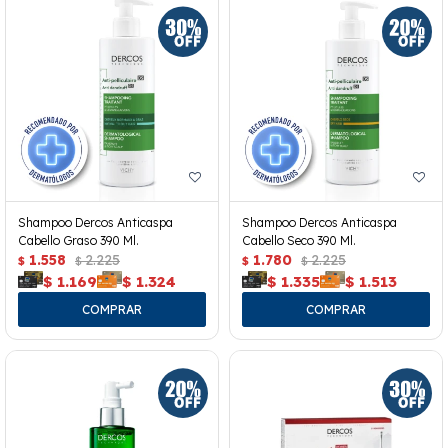
Shampoo Dercos Anticaspa
Shampoo Dercos Anticaspa
Cabello Graso 390 Ml.
Cabello Seco 390 Ml.
1.558
2.225
1.780
2.225
$
$
$
$
$
1.169
$
1.324
$
1.335
$
1.513