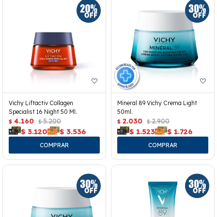
Vichy Liftactiv Collagen
Mineral 89 Vichy Crema Light
Specialist 16 Night 50 Ml.
50ml.
4.160
5.200
2.030
2.900
$
$
$
$
$
3.120
$
3.536
$
1.523
$
1.726