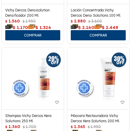
Vichy Dercos Densisolution
Loción Concentrada Vichy
Densificador 200 Ml.
Dercos Densi Solutions 100 Ml.
1.560
1.950
2.880
3.600
$
$
$
$
$
1.170
$
1.326
$
2.160
$
2.448
Shampoo Vichy Dercos Kera
Máscara Restauradora Vichy
Solutions 250 Ml.
Dercos Kera Solutions 200 Ml.
1.360
1.700
1.365
1.950
$
$
$
$