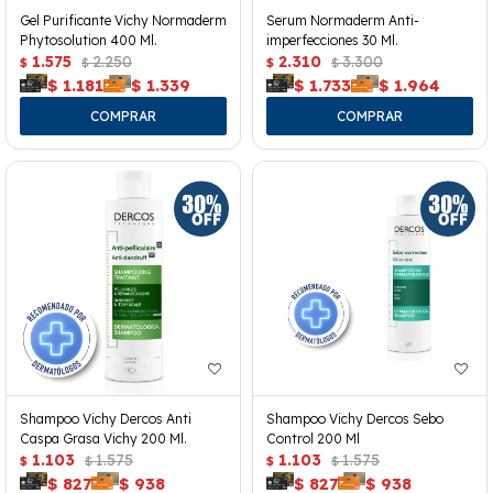
Gel Purificante Vichy Normaderm
Serum Normaderm Anti-
Phytosolution 400 Ml.
imperfecciones 30 Ml.
1.575
2.250
2.310
3.300
$
$
$
$
$
1.181
$
1.339
$
1.733
$
1.964
Shampoo Vichy Dercos Anti
Shampoo Vichy Dercos Sebo
Caspa Grasa Vichy 200 Ml.
Control 200 Ml
1.103
1.575
1.103
1.575
$
$
$
$
$
827
$
938
$
827
$
938