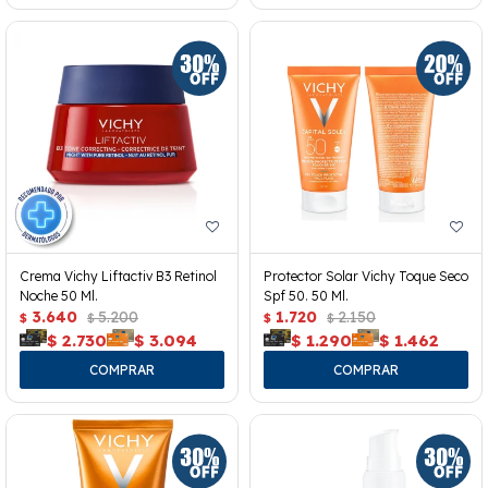
Crema Vichy Liftactiv B3 Retinol
Protector Solar Vichy Toque Seco
Noche 50 Ml.
Spf 50. 50 Ml.
3.640
5.200
1.720
2.150
$
$
$
$
$
2.730
$
3.094
$
1.290
$
1.462