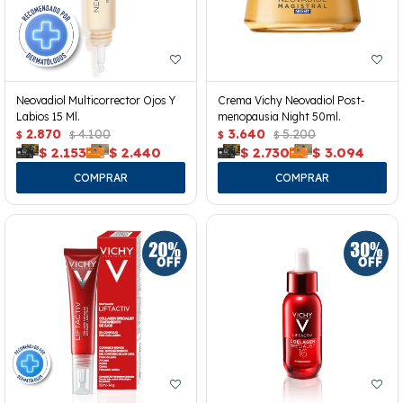
Neovadiol Multicorrector Ojos Y
Crema Vichy Neovadiol Post-
Labios 15 Ml.
menopausia Night 50ml.
2.870
4.100
3.640
5.200
$
$
$
$
$
2.153
$
2.440
$
2.730
$
3.094