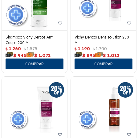
Shampoo Vichy Dercos Anti
Vichy Dercos Densisolution 250
Caspa 200 Ml.
Ml.
1.260
1.575
1.190
1.700
$
$
$
$
$
945
$
1.071
$
893
$
1.012