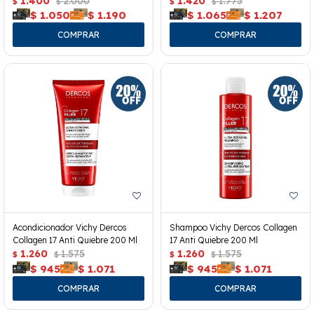
1.400
2.000
1.420
1.775
$
$
$
$
$
1.050
$
1.190
$
1.065
$
1.207
Acondicionador Vichy Dercos
Shampoo Vichy Dercos Collagen
Collagen 17 Anti Quiebre 200 Ml
17 Anti Quiebre 200 Ml
1.260
1.575
1.260
1.575
$
$
$
$
$
945
$
1.071
$
945
$
1.071