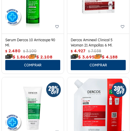
Serum Dercos 10 Anticaspa 90
Dercos Aminexil Clinical 5
Ml.
Woman 21 Ampollas 6 Ml.
2.480
3.100
4.927
7.038
$
$
$
$
$
1.860
$
2.108
$
3.695
$
4.188