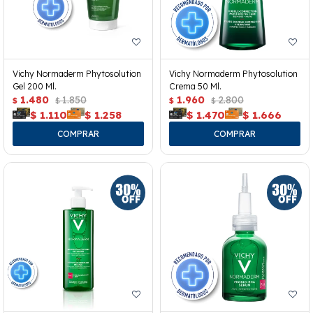
Vichy Normaderm Phytosolution
Vichy Normaderm Phytosolution
Gel 200 Ml.
Crema 50 Ml.
1.480
1.850
1.960
2.800
$
$
$
$
$
1.110
$
1.258
$
1.470
$
1.666