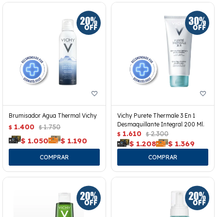
Brumisador Agua Thermal Vichy
Vichy Purete Thermale 3 En 1
Desmaquillante Integral 200 Ml.
1.400
1.750
$
$
1.610
2.300
$
$
$
1.050
$
1.190
$
1.208
$
1.369