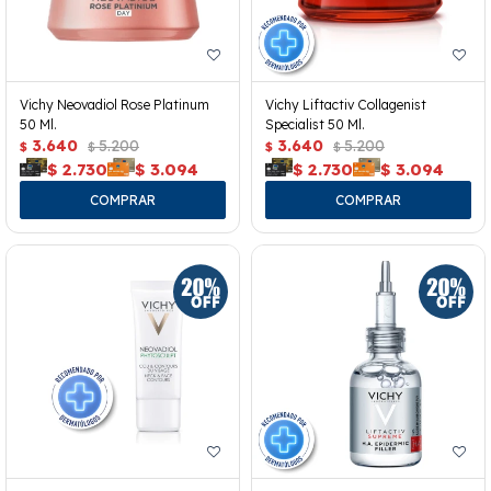
Vichy Neovadiol Rose Platinum
Vichy Liftactiv Collagenist
50 Ml.
Specialist 50 Ml.
3.640
5.200
3.640
5.200
$
$
$
$
$
2.730
$
3.094
$
2.730
$
3.094