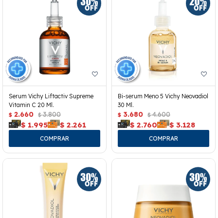
Serum Vichy Liftactiv Supreme
Bi-serum Meno 5 Vichy Neovadiol
Vitamin C 20 Ml.
30 Ml.
2.660
3.800
3.680
4.600
$
$
$
$
$
1.995
$
2.261
$
2.760
$
3.128