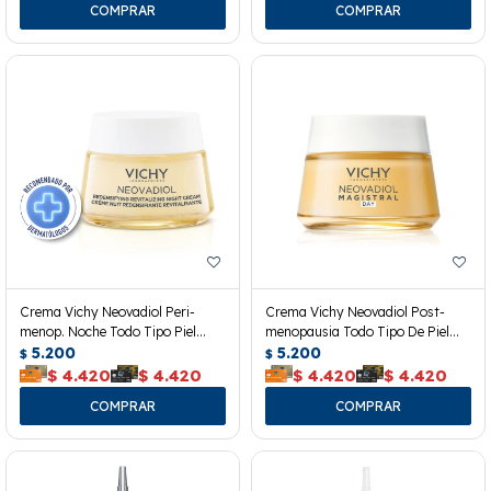
Crema Vichy Neovadiol Peri-
Crema Vichy Neovadiol Post-
menop. Noche Todo Tipo Piel
menopausia Todo Tipo De Piel
50ml
5.200
50ml
5.200
$
$
$
4.420
$
4.420
$
4.420
$
4.420