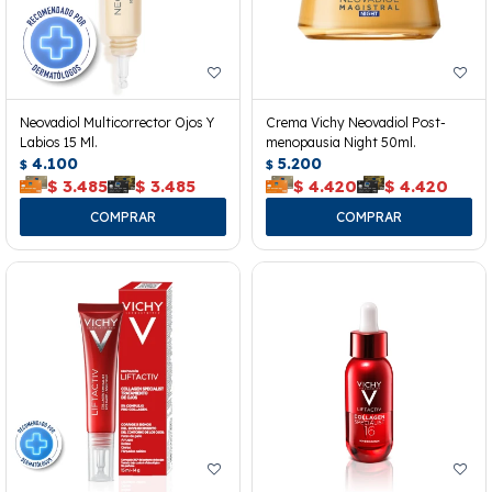
Neovadiol Multicorrector Ojos Y
Crema Vichy Neovadiol Post-
Labios 15 Ml.
menopausia Night 50ml.
4.100
5.200
$
$
$
3.485
$
3.485
$
4.420
$
4.420