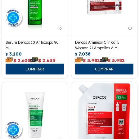
Serum Dercos 10 Anticaspa 90
Dercos Aminexil Clinical 5
Ml.
Woman 21 Ampollas 6 Ml.
3.100
7.038
$
$
$
2.635
$
2.635
$
5.982
$
5.982