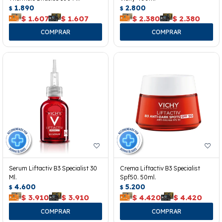
1.890
2.800
$
$
$
1.607
$
1.607
$
2.380
$
2.380
Serum Liftactiv B3 Specialist 30
Crema Liftactiv B3 Specialist
Ml.
Spf50. 50ml.
4.600
5.200
$
$
$
3.910
$
3.910
$
4.420
$
4.420