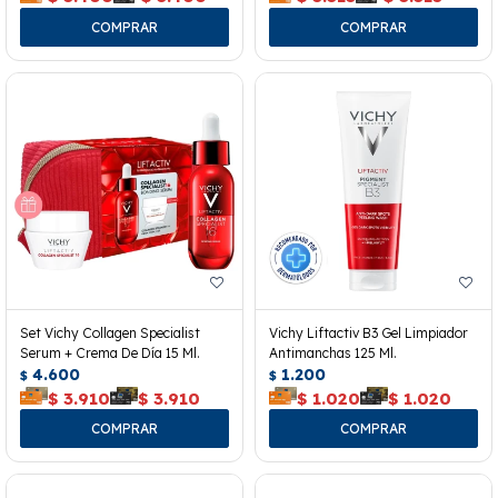
Set Vichy Collagen Specialist
Vichy Liftactiv B3 Gel Limpiador
Serum + Crema De Día 15 Ml.
Antimanchas 125 Ml.
4.600
1.200
$
$
$
3.910
$
3.910
$
1.020
$
1.020