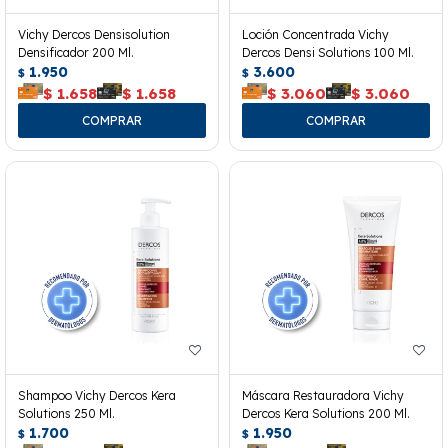
Vichy Dercos Densisolution
Loción Concentrada Vichy
Densificador 200 Ml.
Dercos Densi Solutions 100 Ml.
1.950
3.600
$
$
$
1.658
$
1.658
$
3.060
$
3.060
Shampoo Vichy Dercos Kera
Máscara Restauradora Vichy
Solutions 250 Ml.
Dercos Kera Solutions 200 Ml.
1.700
1.950
$
$