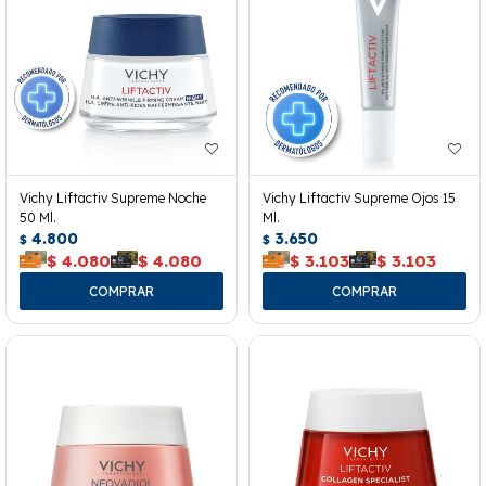
Vichy Liftactiv Supreme Noche
Vichy Liftactiv Supreme Ojos 15
50 Ml.
Ml.
4.800
3.650
$
$
$
4.080
$
4.080
$
3.103
$
3.103