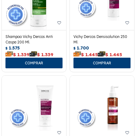
Shampoo Vichy Dercos Anti
Vichy Dercos Densisolution 250
Caspa 200 Ml.
Ml.
1.575
1.700
$
$
$
1.339
$
1.339
$
1.445
$
1.445