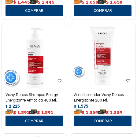
$
1.445
$
1.445
$
1.658
$
1.658
Vichy Dercos Shampoo Energy
Acondicionador Vichy Dercos
Energizante Anticaida 400 Ml.
Energizante 200 Ml.
2.225
1.575
$
$
$
1.891
$
1.891
$
1.339
$
1.339