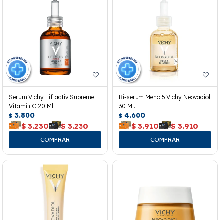
Serum Vichy Liftactiv Supreme
Bi-serum Meno 5 Vichy Neovadiol
Vitamin C 20 Ml.
30 Ml.
3.800
4.600
$
$
$
3.230
$
3.230
$
3.910
$
3.910