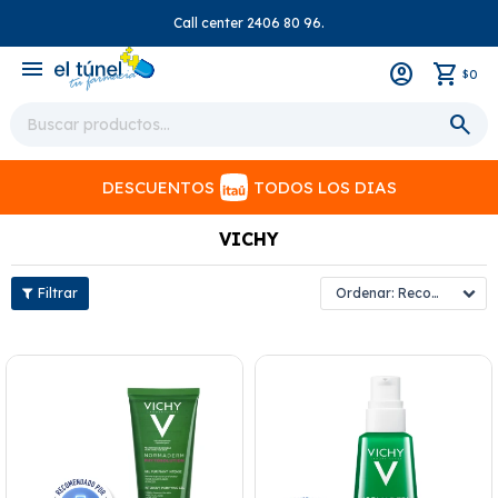
Call center 2406 80 96.
close
menu
0
$
DESCUENTOS
TODOS LOS DIAS
VICHY
Recomendados