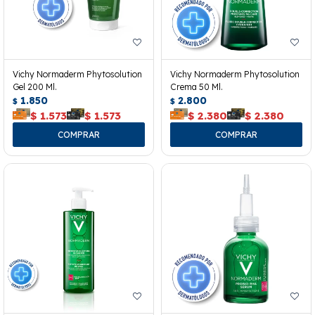
Vichy Normaderm Phytosolution
Vichy Normaderm Phytosolution
Gel 200 Ml.
Crema 50 Ml.
1.850
2.800
$
$
$
1.573
$
1.573
$
2.380
$
2.380