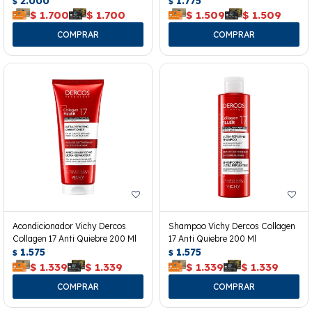
2.000
1.775
$
$
$
1.700
$
1.700
$
1.509
$
1.509
Acondicionador Vichy Dercos
Shampoo Vichy Dercos Collagen
Collagen 17 Anti Quiebre 200 Ml
17 Anti Quiebre 200 Ml
1.575
1.575
$
$
$
1.339
$
1.339
$
1.339
$
1.339