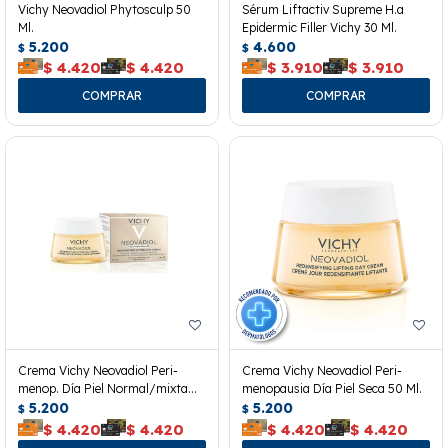
Vichy Neovadiol Phytosculp 50
Sérum Liftactiv Supreme H.a
Ml.
Epidermic Filler Vichy 30 Ml.
5.200
4.600
$
$
$
4.420
$
4.420
$
3.910
$
3.910
Crema Vichy Neovadiol Peri-
Crema Vichy Neovadiol Peri-
menop. Día Piel Normal/mixta
menopausia Día Piel Seca 50 Ml.
50ml
5.200
5.200
$
$
$
4.420
$
4.420
$
4.420
$
4.420