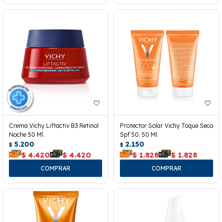
Crema Vichy Liftactiv B3 Retinol
Protector Solar Vichy Toque Seco
Noche 50 Ml.
Spf 50. 50 Ml.
5.200
2.150
$
$
$
4.420
$
4.420
$
1.828
$
1.828