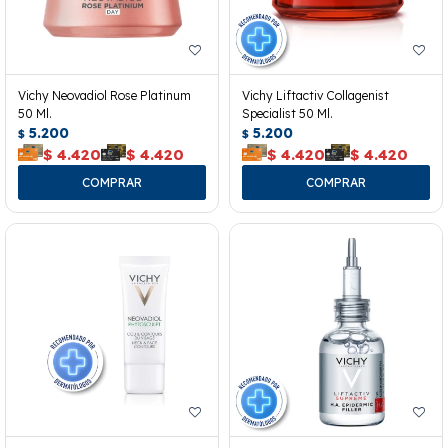
Vichy Neovadiol Rose Platinum
Vichy Liftactiv Collagenist
50 Ml.
Specialist 50 Ml.
5.200
5.200
$
$
$
4.420
$
4.420
$
4.420
$
4.420