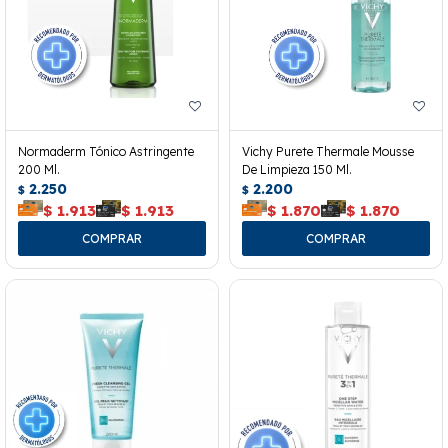
Normaderm Tónico Astringente
Vichy Purete Thermale Mousse
200 Ml.
De Limpieza 150 Ml.
2.250
2.200
$
$
$
1.913
$
1.913
$
1.870
$
1.870