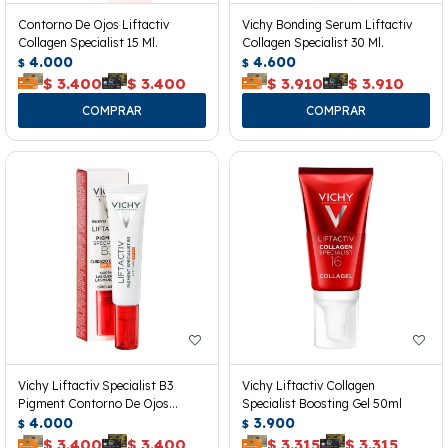
Contorno De Ojos Liftactiv
Vichy Bonding Serum Liftactiv
Collagen Specialist 15 Ml.
Collagen Specialist 30 Ml.
4.000
4.600
$
$
$
3.400
$
3.400
$
3.910
$
3.910
Vichy Liftactiv Specialist B3
Vichy Liftactiv Collagen
Pigment Contorno De Ojos
Specialist Boosting Gel 50ml
Spf50+
4.000
3.900
$
$
$
3.400
$
3.400
$
3.315
$
3.315