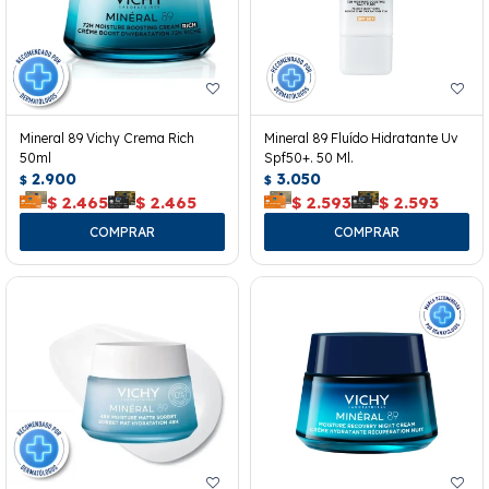
Mineral 89 Vichy Crema Rich
Mineral 89 Fluído Hidratante Uv
50ml
Spf50+. 50 Ml.
2.900
3.050
$
$
$
2.465
$
2.465
$
2.593
$
2.593