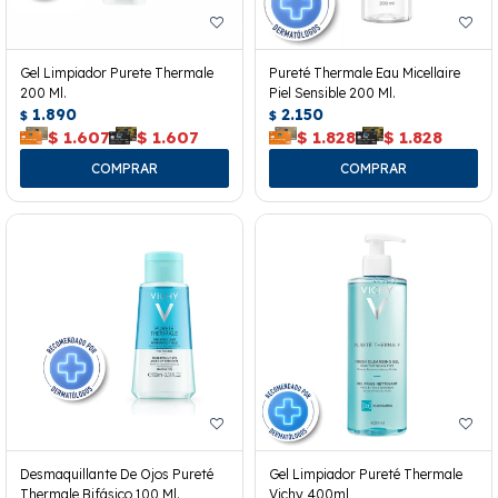
Gel Limpiador Purete Thermale
Pureté Thermale Eau Micellaire
200 Ml.
Piel Sensible 200 Ml.
1.890
2.150
$
$
$
1.607
$
1.607
$
1.828
$
1.828
Desmaquillante De Ojos Pureté
Gel Limpiador Pureté Thermale
Thermale Bifásico 100 Ml.
Vichy 400ml