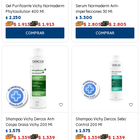
Gel Purificante Vichy Normaderm
Serum Normaderm Anti-
Phytosolution 400 Ml.
imperfecciones 30 Ml.
2.250
3.300
$
$
$
1.913
$
1.913
$
2.805
$
2.805
Shampoo Vichy Dercos Anti
Shampoo Vichy Dercos Sebo
Caspa Grasa Vichy 200 Ml.
Control 200 Ml
1.575
1.575
$
$
$
1.339
$
1.339
$
1.339
$
1.339