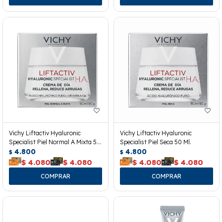
Vichy Liftactiv Hyaluronic
Vichy Liftactiv Hyaluronic
Specialist Piel Normal A Mixta 50
Specialist Piel Seca 50 Ml.
Ml.
4.800
4.800
$
$
$
4.080
$
4.080
$
4.080
$
4.080