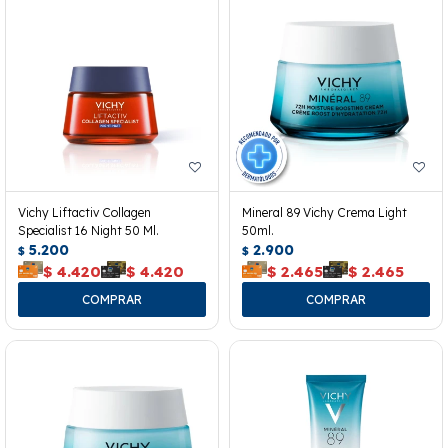
Vichy Liftactiv Collagen
Mineral 89 Vichy Crema Light
Specialist 16 Night 50 Ml.
50ml.
5.200
2.900
$
$
$
4.420
$
4.420
$
2.465
$
2.465