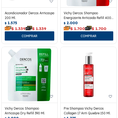
Acondicionador Dercos Anticaspa
Vichy Dercos Shampoo
200 Ml.
Energizante Anticaida Refill 400
1.575
Ml.
2.000
$
$
$
1.339
$
1.339
$
1.700
$
1.700
Vichy Dercos Shampoo
Pre Shampoo Vichy Dercos
Anticaspa Dry Refill 390 Ml.
Collagen 17 Anti Quiebre 150 Ml.