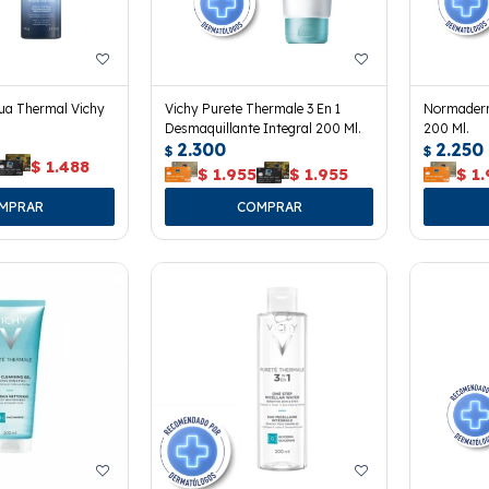
ua Thermal Vichy
Vichy Purete Thermale 3 En 1
Normaderm
Desmaquillante Integral 200 Ml.
200 Ml.
2.300
2.250
$
$
$
1.488
$
1.955
$
1.955
$
1.