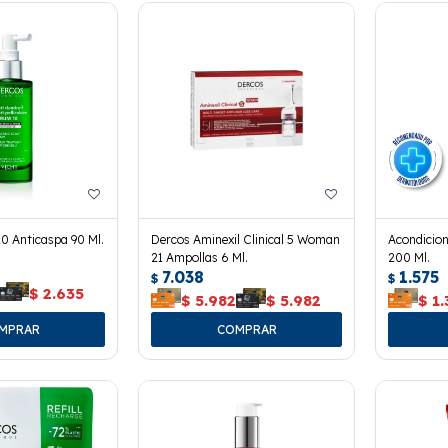
0 Anticaspa 90 Ml.
Dercos Aminexil Clinical 5 Woman
Acondicio
21 Ampollas 6 Ml.
200 Ml.
7.038
1.575
$
$
$
2.635
$
5.982
$
5.982
$
1.