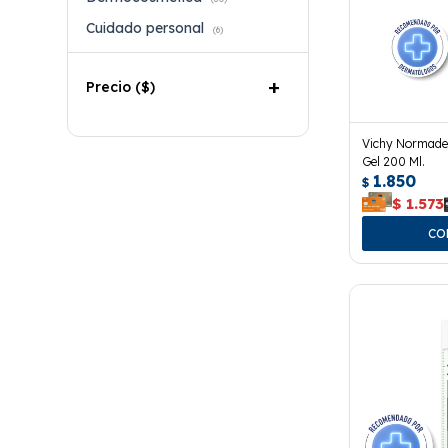
Cuidado personal
(6)
Precio
($)
Vichy Normade
Gel 200 Ml.
1.850
$
$
1.573