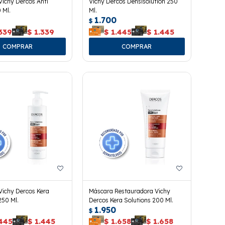
ichy Dercos Anti
Vichy Dercos Densisolution 250
 Ml.
Ml.
1.700
$
339
$
1.339
$
1.445
$
1.445
ichy Dercos Kera
Máscara Restauradora Vichy
250 Ml.
Dercos Kera Solutions 200 Ml.
1.950
$
.445
$
1.445
$
1.658
$
1.658