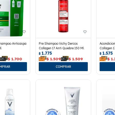
Shampoo Anticaspa
Pre Shampoo Vichy Dercos
Acondicio
l.
Collagen 17 Anti Quiebre 150 Ml.
Collagen 1
1.775
1.575
$
$
0
$
1.700
$
1.509
$
1.509
$
1.