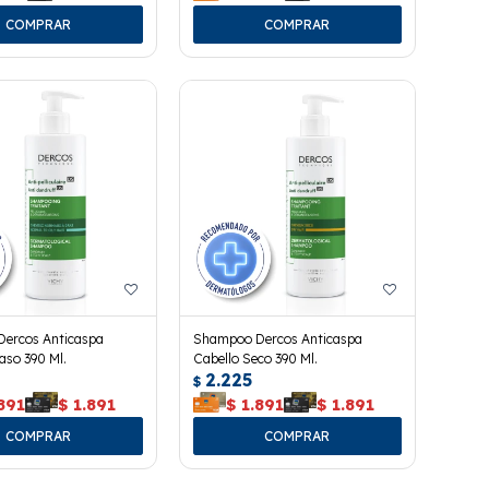
ercos Anticaspa
Shampoo Dercos Anticaspa
aso 390 Ml.
Cabello Seco 390 Ml.
2.225
$
891
$
1.891
$
1.891
$
1.891