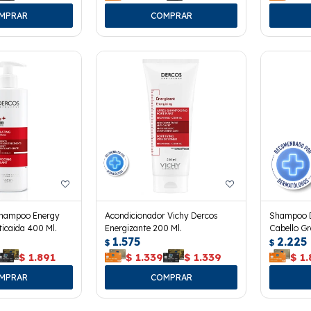
Shampoo Energy
Acondicionador Vichy Dercos
Shampoo D
ticaida 400 Ml.
Energizante 200 Ml.
Cabello Gr
1.575
2.225
$
$
$
1.891
$
1.339
$
1.339
$
1.