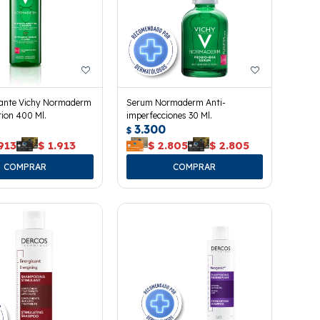
icante Vichy Normaderm
Serum Normaderm Anti-
ion 400 Ml.
imperfecciones 30 Ml.
3.300
$
913
$
1.913
$
2.805
$
2.805