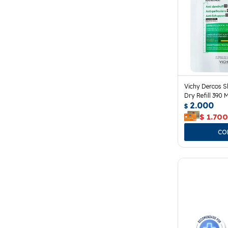
Vichy Dercos 
Dry Refill 390 M
2.000
$
$
1.70