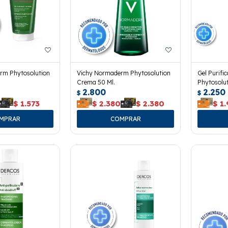
rm Phytosolution
Vichy Normaderm Phytosolution
Gel Purif
Crema 50 Ml.
Phytosolut
2.800
2.250
$
$
$
1.573
$
2.380
$
2.380
$
1.