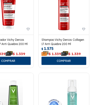
nador Vichy Dercos
Shampoo Vichy Dercos Collagen
7 Anti Quiebre 200 Ml
17 Anti Quiebre 200 Ml
1.575
$
339
$
1.339
$
1.339
$
1.339