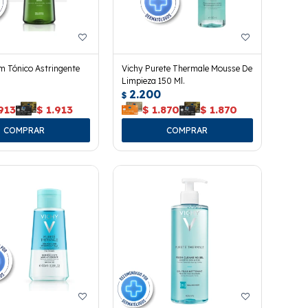
 Tónico Astringente
Vichy Purete Thermale Mousse De
Limpieza 150 Ml.
2.200
$
913
$
1.913
$
1.870
$
1.870