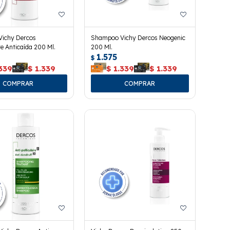
ichy Dercos
Shampoo Vichy Dercos Neogenic
e Anticaída 200 Ml.
200 Ml.
1.575
$
339
$
1.339
$
1.339
$
1.339