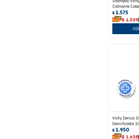
Shampoo Vichy
Calmante Cabel
1.575
$
$
1.339
Vichy Dercos D
Densificador 2
1.950
$
$
1.658