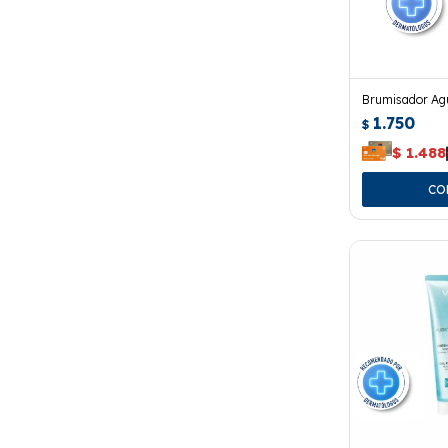
Brumisador Ag
1.750
$
$
1.488