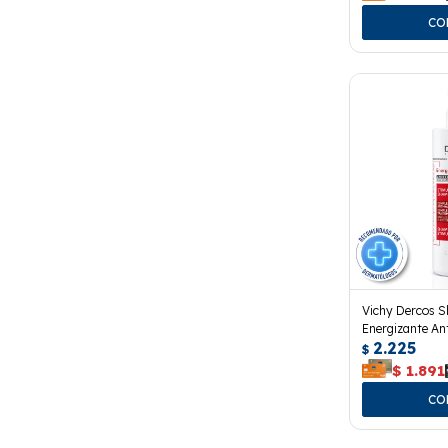
Vichy Dercos 
Energizante An
2.225
$
$
1.891