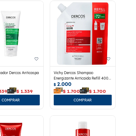
nador Dercos Anticaspa
Vichy Dercos Shampoo
Energizante Anticaida Refill 400
2.000
Ml.
$
339
$
1.339
$
1.700
$
1.700