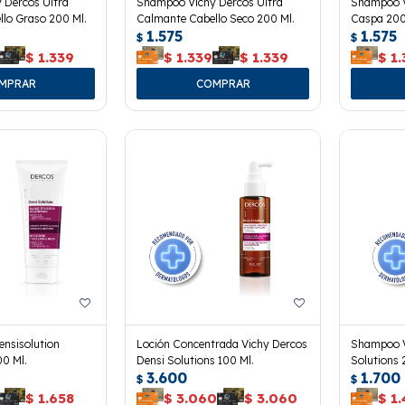
 Dercos Ultra
Shampoo Vichy Dercos Ultra
Shampoo V
lo Graso 200 Ml.
Calmante Cabello Seco 200 Ml.
Caspa 200
1.575
1.575
$
$
$
1.339
$
1.339
$
1.339
$
1.
ensisolution
Loción Concentrada Vichy Dercos
Shampoo V
00 Ml.
Densi Solutions 100 Ml.
Solutions 
3.600
1.700
$
$
$
1.658
$
3.060
$
3.060
$
1