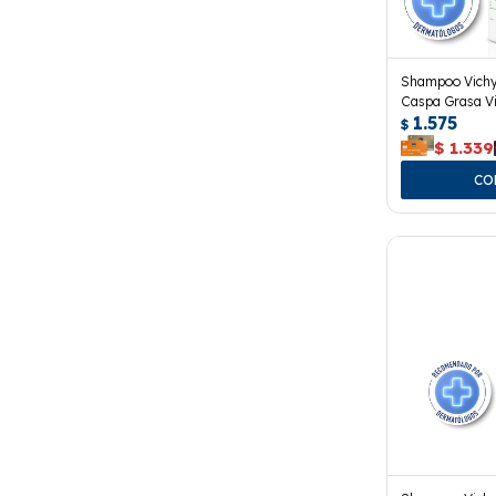
Shampoo Vichy
Caspa Grasa Vi
1.575
$
$
1.339