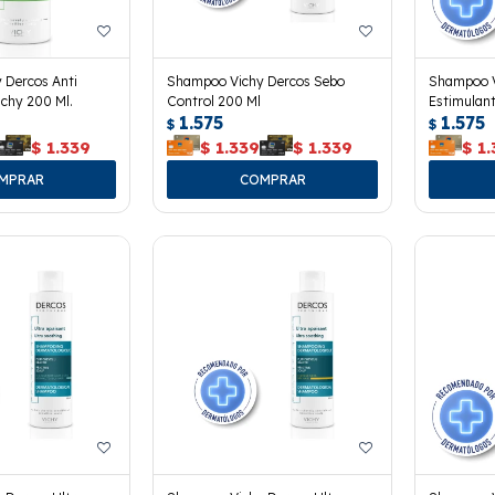
 Dercos Anti
Shampoo Vichy Dercos Sebo
Shampoo V
chy 200 Ml.
Control 200 Ml
Estimulant
1.575
1.575
$
$
$
1.339
$
1.339
$
1.339
$
1.