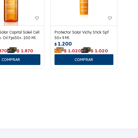
olar Capital Soleil Cell
Protector Solar Vichy Stick Spf
v. Oil Fps50+. 200 Ml.
50+ 9 Ml.
1.200
$
870
$
1.870
$
1.020
$
1.020