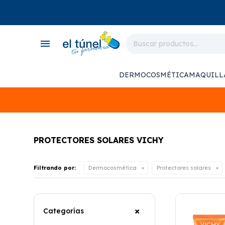
close
store
menu
local_shipping
monitor_heart
DERMOCOSMÉTICA
MAQUILL
support_agent
PROTECTORES SOLARES VICHY
Filtrando por:
Dermocosmética
Protectores solares
Categorías