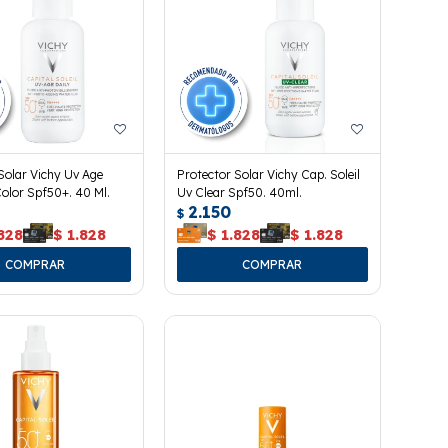
Solar Vichy Uv Age
Protector Solar Vichy Cap. Soleil
Color Spf50+. 40 Ml.
Uv Clear Spf50. 40ml.
2.150
$
828
$
1.828
$
1.828
$
1.828