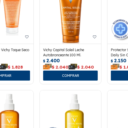
r Vichy Toque Seco
Vichy Capital Soleil Leche
Protector 
Autobronceante 100 Ml.
Daily Sin 
2.400
2.150
$
$
$
1.828
$
2.040
$
2.040
$
1.