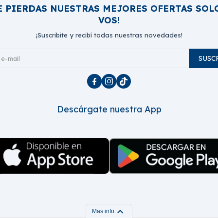
E PIERDAS NUESTRAS MEJORES OFERTAS SOL
VOS!
¡Suscribite y recibí todas nuestras novedades!
SUSC



Descárgate nuestra App
expand_more
Mas info