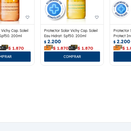
 Vichy Cap. Soleil
Protector Solar Vichy Cap. Soleil
Protector S
 Spf50. 200ml
Eau Hidrat. Spf50. 200ml
Protect In
2.200
2.200
$
$
$
1.870
$
1.870
$
1.870
$
1.