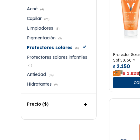
Acné
(4)
Capilar
(24)
Limpiadores
(8)
Pigmentación
(3)
Protectores solares
(8)
Protector Sola
Protectores solares infantiles
Spf 50. 50 Ml.
2.150
(1)
$
$
1.828
Antiedad
(23)
Hidratantes
(9)
Precio
($)