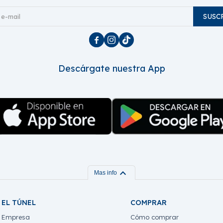
SUSC



Descárgate nuestra App
expand_more
Mas info
EL TÚNEL
COMPRAR
Empresa
Cómo comprar