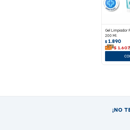
Gel Limpiador 
200 Ml.
1.890
$
$
1.607
¡NO T