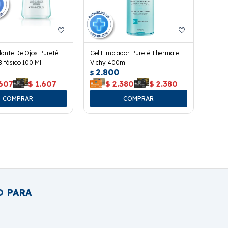
ante De Ojos Pureté
Gel Limpiador Pureté Thermale
ifásico 100 Ml.
Vichy 400ml
2.800
$
.607
$
1.607
$
2.380
$
2.380
O PARA