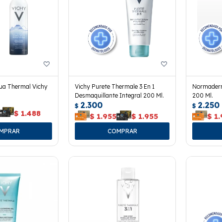
ua Thermal Vichy
Vichy Purete Thermale 3 En 1
Normaderm
Desmaquillante Integral 200 Ml.
200 Ml.
2.300
2.250
$
$
$
1.488
$
1.955
$
1.955
$
1.