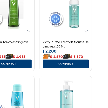
 Tónico Astringente
Vichy Purete Thermale Mousse De
Limpieza 150 Ml.
2.200
$
913
$
1.913
$
1.870
$
1.870