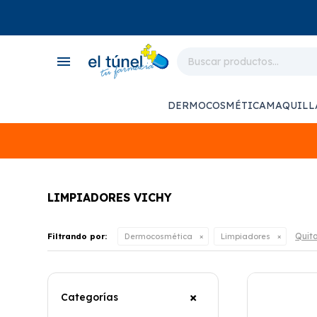
close
store
menu
local_shipping
monitor_heart
DERMOCOSMÉTICA
MAQUILL
support_agent
LIMPIADORES VICHY
Quita
Filtrando por:
Dermocosmética
Limpiadores
Categorías