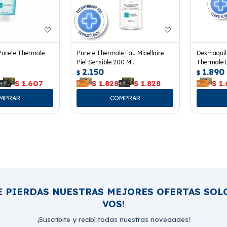
Purete Thermale
Pureté Thermale Eau Micellaire
Desmaquill
Piel Sensible 200 Ml.
Thermale B
2.150
1.890
$
$
$
1.607
$
1.828
$
1.828
$
1
E PIERDAS NUESTRAS MEJORES OFERTAS SOL
VOS!
¡Suscribite y recibí todas nuestras novedades!