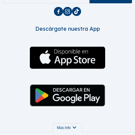



Descárgate nuestra App
expand_more
Mas info