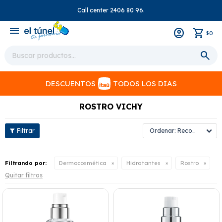
Call center 2406 80 96.
close
menu
0
$
DESCUENTOS
TODOS LOS DIAS
ROSTRO VICHY
Recomendados
Filtrando por:
Dermocosmética
Hidratantes
Rostro
Quitar filtros