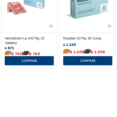
Hemodinam Lp 400 Mg. 20
Roxaban 20 Mg. 28 Comp.
Tabletas
1.245
$
871
$
$
1.058
$
1.058
$
740
$
740