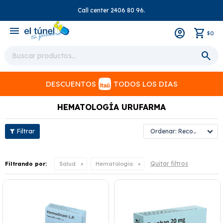
Call center 2406 80 96.
close
menu
0
$
DESCUENTOS
TODOS LOS DIAS
HEMATOLOGÍA URUFARMA
Recomendados
Quitar filtros
Filtrando por:
Salud
Hematología