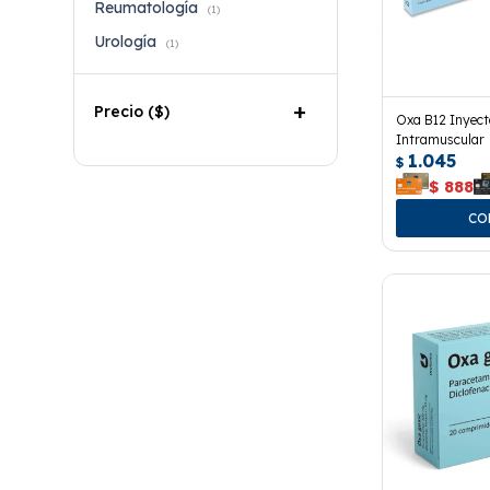
Reumatología
(1)
Urología
(1)
Precio
($)
Oxa B12 Inyect
Intramuscular
1.045
$
$
888