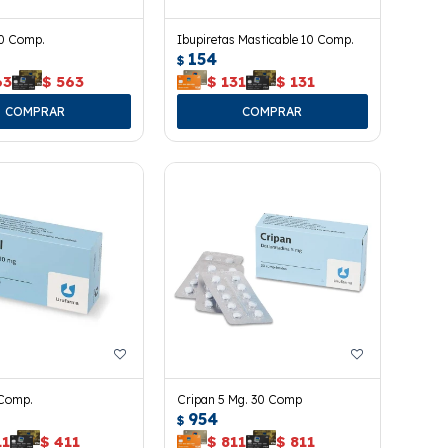
30 Comp.
Ibupiretas Masticable 10 Comp.
154
$
63
$
563
$
131
$
131
 Comp.
Cripan 5 Mg. 30 Comp
954
$
11
$
411
$
811
$
811