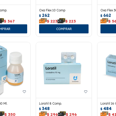
Comp.
Oxa Flex 10 Comp
Oxa Flex 
262
662
$
$
$
367
$
223
$
223
$
5
30 Ml.
Loratil 8 Comp.
Loratil 16
348
484
$
$
$
350
$
296
$
296
$
4