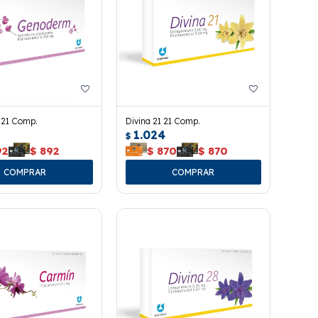
21 Comp.
Divina 21 21 Comp.
1.024
$
92
$
892
$
870
$
870