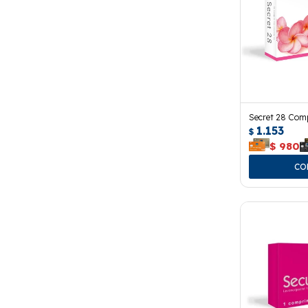
Secret 28 Com
1.153
$
$
980