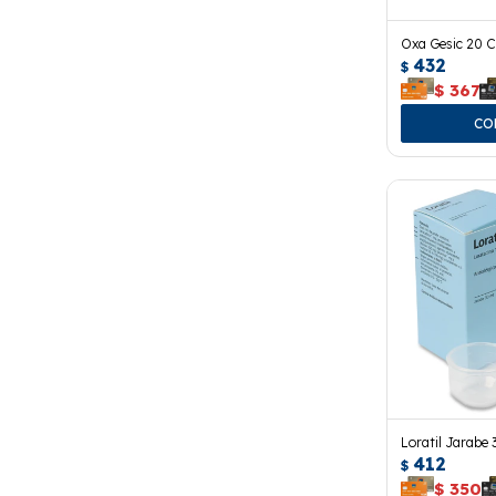
Oxa Gesic 20 
432
$
$
367
Loratil Jarabe 
412
$
$
350