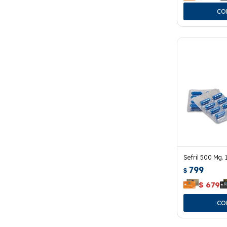
Sefril 500 Mg. 
799
$
$
679