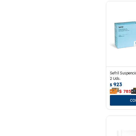
Sefril Suspenc
2 Uds.
923
$
$
785