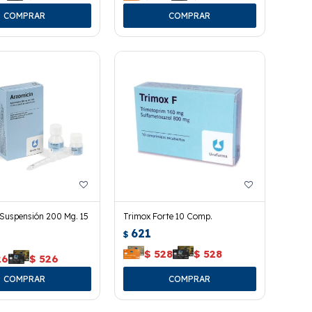
 Suspensión 200 Mg. 15
Trimox Forte 10 Comp.
621
$
$
528
$
528
26
$
526