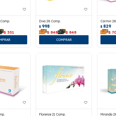
1 Comp.
Diva 28 Comp.
Carmin 28
998
829
$
$
$
351
$
848
$
848
$
7
mp.
Florence 21 Comp.
Miranda 2