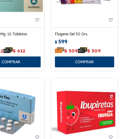
 Mg. 10 Tabletas
Flogene Gel 50 Grs.
599
$
12
$
612
$
509
$
509