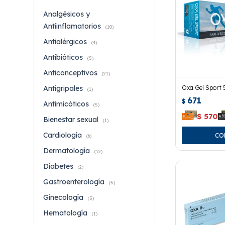
Analgésicos y
Antiinflamatorios
(10)
Antialérgicos
(4)
Antibióticos
(5)
Anticonceptivos
(21)
Oxa Gel Sport 
Antigripales
(1)
671
$
Antimicóticos
(5)
$
570
Bienestar sexual
(1)
Cardiología
(6)
Dermatología
(12)
Diabetes
(2)
Gastroenterología
(5)
Ginecología
(5)
Hematología
(1)