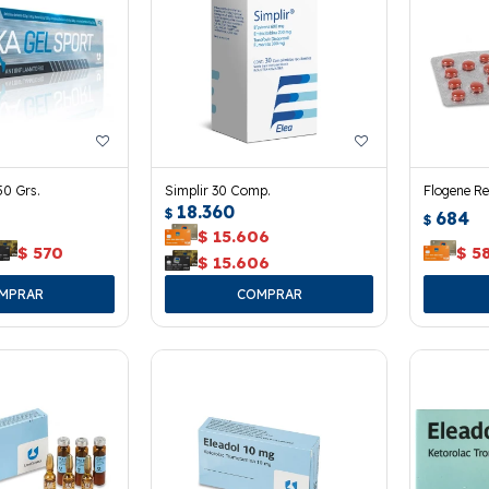
50 Grs.
Simplir 30 Comp.
Flogene R
18.360
$
684
$
$
15.606
$
570
$
5
$
15.606