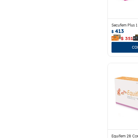
Secufem Plus 
413
$
$
351
Equifem 28 Co