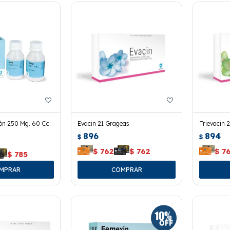
ión 250 Mg. 60 Cc.
Evacin 21 Grageas
Trievacin 
896
894
$
$
$
762
$
762
$
7
$
785