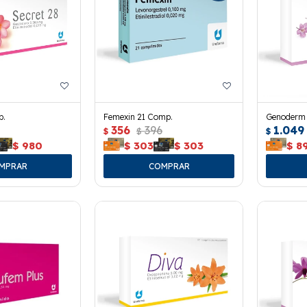
p.
Femexin 21 Comp.
Genoderm 
356
396
1.049
$
$
$
$
980
$
303
$
303
$
8