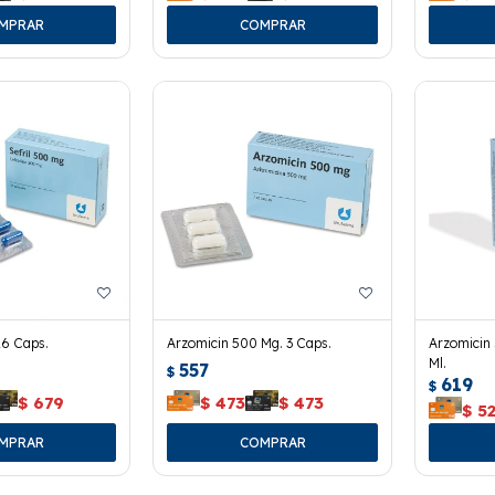
16 Caps.
Arzomicin 500 Mg. 3 Caps.
Arzomicin
Ml.
557
$
619
$
$
679
$
473
$
473
$
5