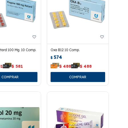
etard 100 Mg. 10 Comp.
Oxa B12 10 Comp.
574
$
81
$
581
$
488
$
488