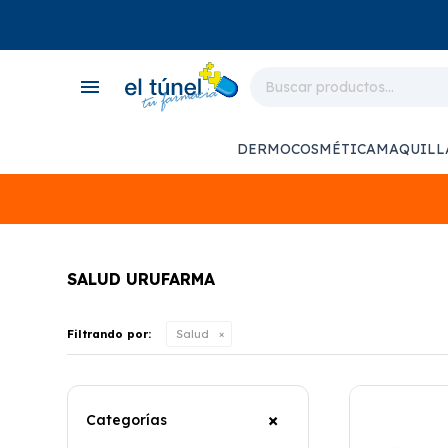
close
store
menu
local_shipping
monitor_heart
DERMOCOSMÉTICA
MAQUILL
support_agent
SALUD URUFARMA
Filtrando por:
Salud
Categorías