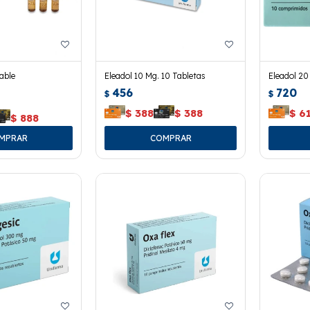
able
Eleadol 10 Mg. 10 Tabletas
Eleadol 20
456
720
$
$
$
388
$
388
$
6
$
888