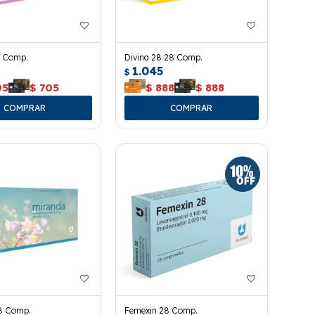
 Comp.
Divina 28 28 Comp.
1.045
$
05
$
705
$
888
$
888
8 Comp.
Femexin 28 Comp.