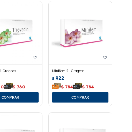
21 Grageas
Minifem 21 Grageas
922
$
60
$
760
$
784
$
784