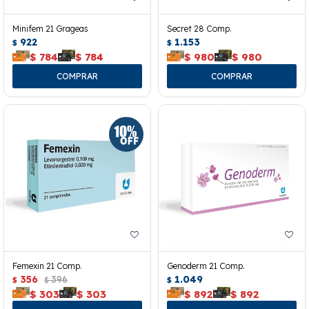
Minifem 21 Grageas
Secret 28 Comp.
922
1.153
$
$
$
784
$
784
$
980
$
980
Femexin 21 Comp.
Genoderm 21 Comp.
356
396
1.049
$
$
$
$
303
$
303
$
892
$
892