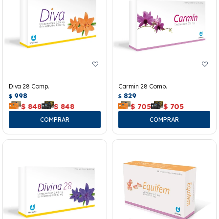
Diva 28 Comp.
Carmin 28 Comp.
998
829
$
$
$
848
$
848
$
705
$
705