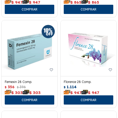
$
947
$
947
$
865
$
865
Femexin 28 Comp.
Florence 28 Comp.
356
396
1.114
$
$
$
$
303
$
303
$
947
$
947