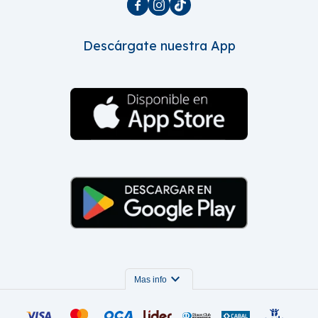



Descárgate nuestra App
expand_more
Mas info