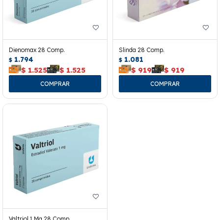
Dienomax 28 Comp.
Slinda 28 Comp.
1.794
1.081
$
$
$
1.525
$
1.525
$
919
$
919
Valtriol 1 Mg 28 Comp.