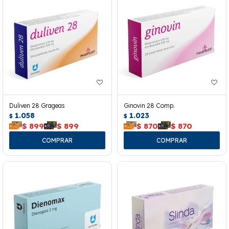
Duliven 28 Grageas
Ginovin 28 Comp.
1.058
1.023
$
$
$
899
$
899
$
870
$
870