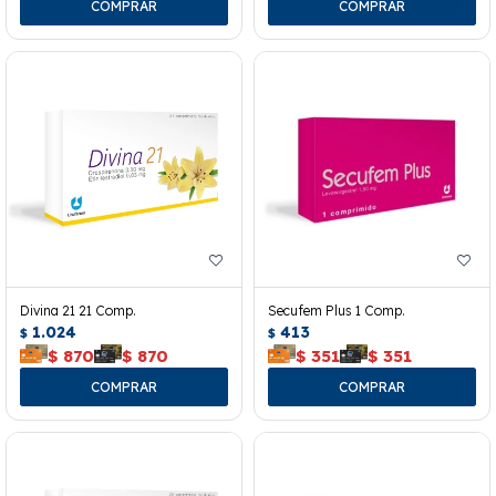
Divina 21 21 Comp.
Secufem Plus 1 Comp.
1.024
413
$
$
$
870
$
870
$
351
$
351