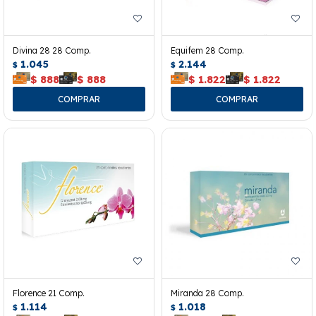
Divina 28 28 Comp.
Equifem 28 Comp.
1.045
2.144
$
$
$
888
$
888
$
1.822
$
1.822
Florence 21 Comp.
Miranda 28 Comp.
1.114
1.018
$
$