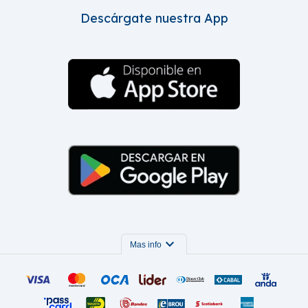
Descárgate nuestra App
expand_more
Mas info