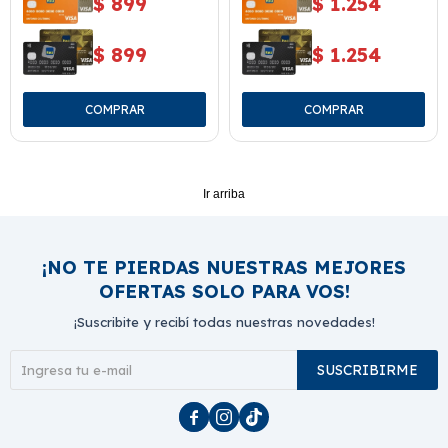
$
899
$
1.254
$
899
$
1.254
Ir arriba
¡NO TE PIERDAS NUESTRAS MEJORES
OFERTAS SOLO PARA VOS!
¡Suscribite y recibí todas nuestras novedades!
SUSCRIBIRME


