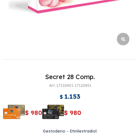
Secret 28 Comp.
17110451-17110451
1.153
$
$
980
$
980
Gestodeno - Etinilestradiol.