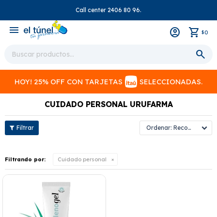
Call center 2406 80 96.
close
menu
0
$
HOY! 25% OFF CON TARJETAS
SELECCIONADAS.
CUIDADO PERSONAL URUFARMA
Recomendados
Filtrando por:
Cuidado personal