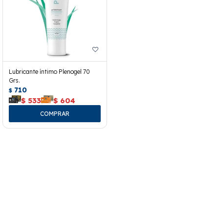
Lubricante íntimo Plenogel 70
Grs.
710
$
$
533
$
604