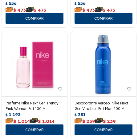
556
556
$
$
$
473
$
473
$
473
$
473
Perfume Nike Next Gen Trendy
Desodorante Aerosol Nike Next
Pink Woman Edt 100 Ml.
Gen Viralblue Edt Man 200 Ml.
1.193
281
$
$
$
1.014
$
1.014
$
239
$
239