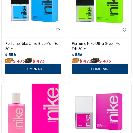
Perfume Nike Ultra Blue Man Edt
Perfume Nike Ultra Green Man
30 Ml.
Edt 30 Ml.
556
556
$
$
$
473
$
473
$
473
$
473