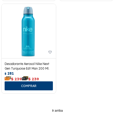
Desodorante Aerosol Nike Next
Gen Turquoise Edt Man 200 Ml.
281
$
$
239
$
239
Ir arriba