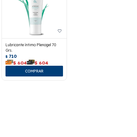
Lubricante íntimo Plenogel 70
Grs.
710
$
$
604
$
604