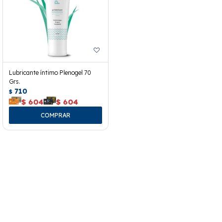
Lubricante íntimo Plenogel 70
Grs.
710
$
$
604
$
604