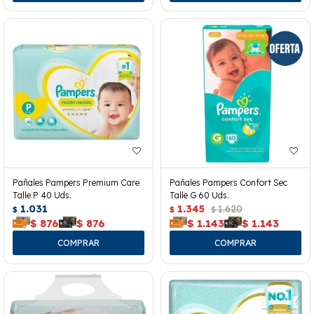
Pañales Pampers Premium Care
Pañales Pampers Confort Sec
Talle P 40 Uds.
Talle G 60 Uds.
1.031
1.345
1.620
$
$
$
$
876
$
876
$
1.143
$
1.143