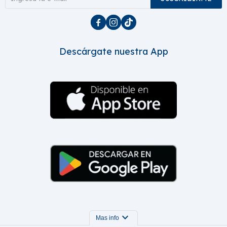



Descárgate nuestra App
expand_more
Mas info