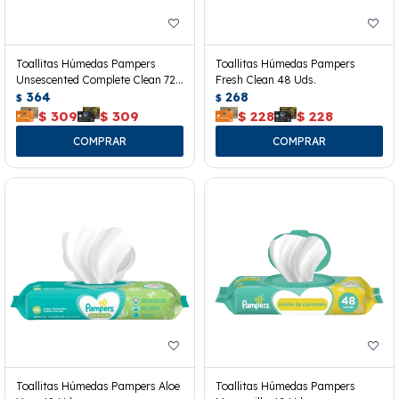
Toallitas Húmedas Pampers
Toallitas Húmedas Pampers
Unsescented Complete Clean 72
Fresh Clean 48 Uds.
Uds.
364
268
$
$
$
309
$
309
$
228
$
228
Toallitas Húmedas Pampers Aloe
Toallitas Húmedas Pampers