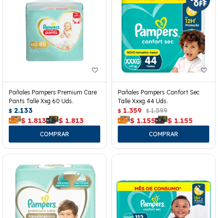
Pañales Pampers Premium Care
Pañales Pampers Confort Sec
Pants Talle Xxg 60 Uds.
Talle Xxxg 44 Uds.
2.133
1.359
1.599
$
$
$
$
1.813
$
1.813
$
1.155
$
1.155