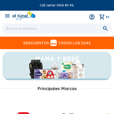
Call center 2406 80 96.
close
menu
0
$
DESCUENTOS
TODOS LOS DIAS
Principales Marcas