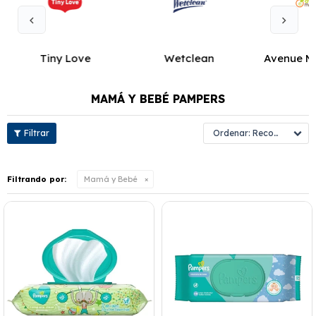
Tiny Love
Wetclean
Avenue M
MAMÁ Y BEBÉ PAMPERS
Recomendados
Filtrando por:
Mamá y Bebé