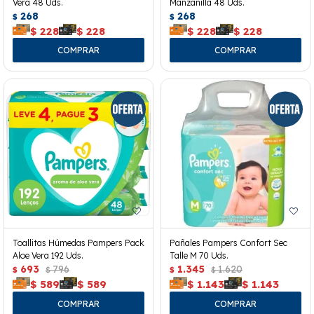
Vera 48 Uds.
Manzanilla 48 Uds.
268
268
$
$
$
228
$
228
$
228
$
228
Toallitas Húmedas Pampers Pack
Pañales Pampers Confort Sec
Aloe Vera 192 Uds.
Talle M 70 Uds.
693
796
1.345
1.620
$
$
$
$
$
589
$
589
$
1.143
$
1.143