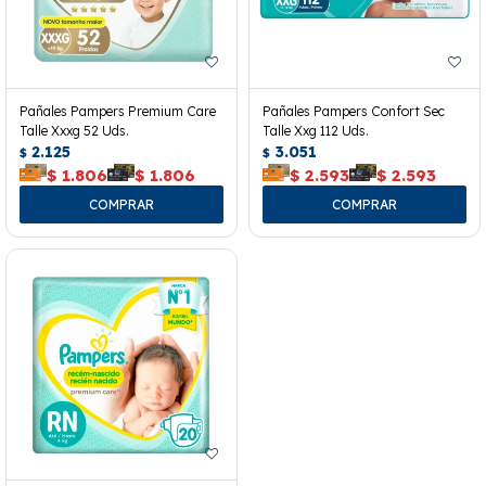
Pañales Pampers Premium Care
Pañales Pampers Confort Sec
Talle Xxxg 52 Uds.
Talle Xxg 112 Uds.
2.125
3.051
$
$
$
1.806
$
1.806
$
2.593
$
2.593