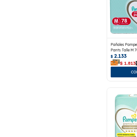
Pañales Pampe
Pants Talle M 7
2.133
$
$
1.813