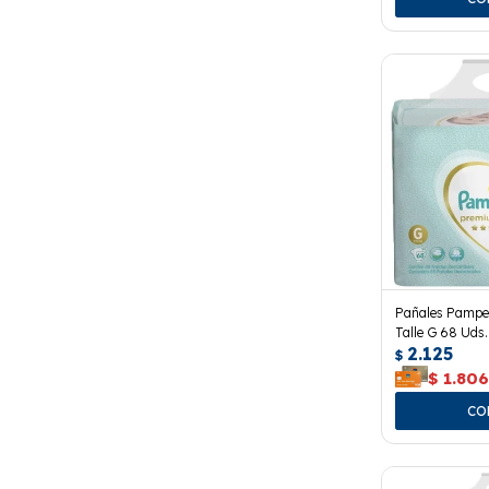
Pañales Pampe
Talle G 68 Uds.
2.125
$
$
1.80