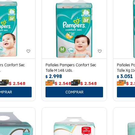
rs Confort Sec
Pañales Pampers Confort Sec
Pañales P
.
Talle M 148 Uds.
Talle Xg 1
2.998
3.051
$
$
$
2.548
$
2.548
$
2.548
$
2