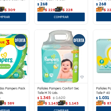
268
268
$
$
$
309
$
228
$
228
$
2
edas Pampers Pack
Pañales Pampers Confort Sec
Pañales P
ds.
Talle M 70 Uds.
Talle P 40
6
1.345
1.620
1.031
$
$
$
$
589
$
1.143
$
1.143
$
8