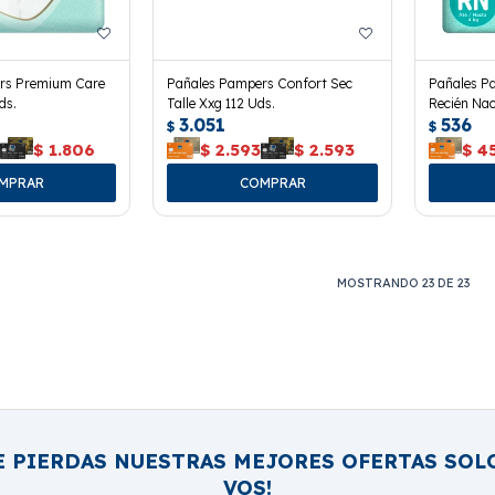
rs Premium Care
Pañales Pampers Confort Sec
Pañales P
ds.
Talle Xxg 112 Uds.
Recién Nac
3.051
536
$
$
6
$
1.806
$
2.593
$
2.593
$
4
MOSTRANDO
23
DE
23
E PIERDAS NUESTRAS MEJORES OFERTAS SOL
VOS!