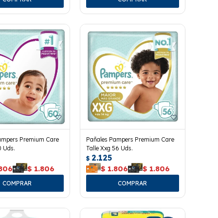
ampers Premium Care
Pañales Pampers Premium Care
0 Uds.
Talle Xxg 56 Uds.
2.125
$
.806
$
1.806
$
1.806
$
1.806