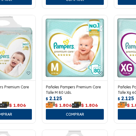
rs Premium Care
Pañales Pampers Premium Care
Pañales P
Talle M 80 Uds.
Talle Xg 6
2.125
2.125
$
$
6
$
1.806
$
1.806
$
1.806
$
1