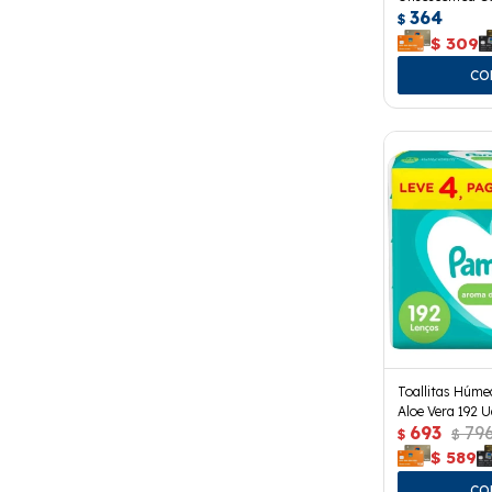
364
Uds.
$
$
309
Toallitas Húm
Aloe Vera 192 U
693
79
$
$
$
589