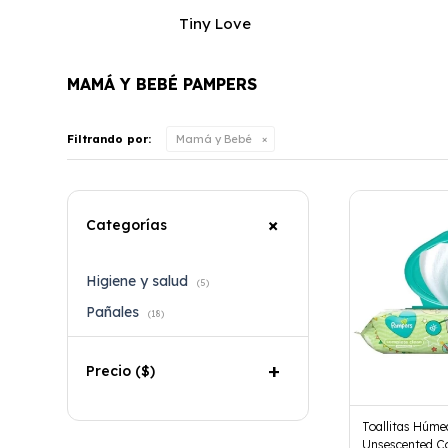
Tiny Love
MAMÁ Y BEBÉ PAMPERS
Filtrando por:
Mamá y Bebé
Categorías
Higiene y salud
(5)
Pañales
(18)
Precio
($)
Toallitas Húm
Unsescented C