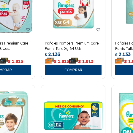
rs Premium Care
Pañales Pampers Premium Care
Pañales P
8 Uds.
Pants Talle Xg 64 Uds.
Pants Tall
2.133
2.133
$
$
$
1.813
$
1.813
$
1.813
$
1.