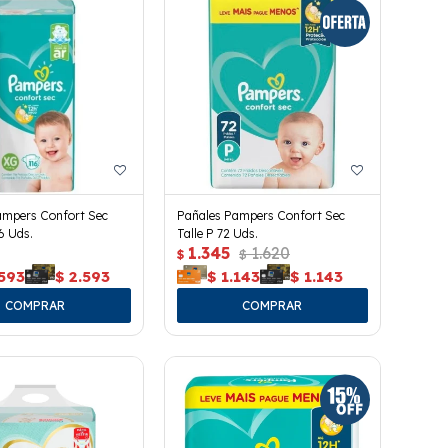
ampers Confort Sec
Pañales Pampers Confort Sec
16 Uds.
Talle P 72 Uds.
1.345
1.620
$
$
.593
$
2.593
$
1.143
$
1.143