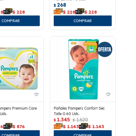
268
$
28
$
228
$
228
$
228
ampers Premium Care
Pañales Pampers Confort Sec
 Uds.
Talle G 60 Uds.
1.345
1.620
$
$
76
$
876
$
1.143
$
1.143