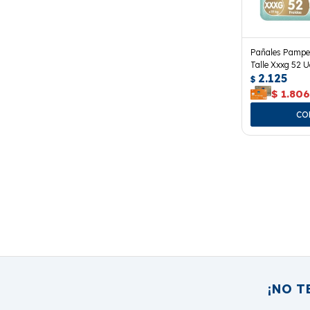
Pañales Pampe
Talle Xxxg 52 U
2.125
$
$
1.80
¡NO T