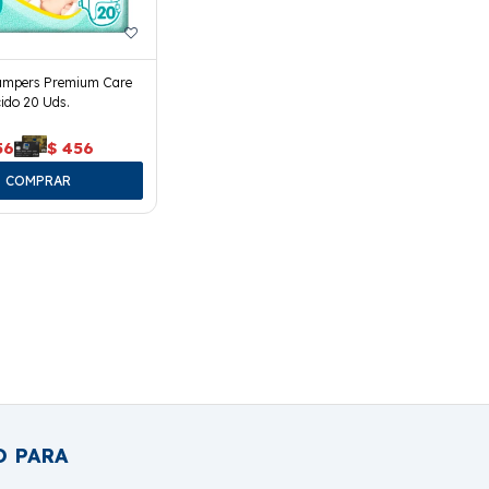
ampers Premium Care
ido 20 Uds.
56
$
456
O PARA