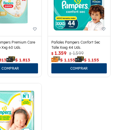
ampers Premium Care
Pañales Pampers Confort Sec
e Xxg 60 Uds.
Talle Xxxg 44 Uds.
1.359
1.599
$
$
813
$
1.813
$
1.155
$
1.155