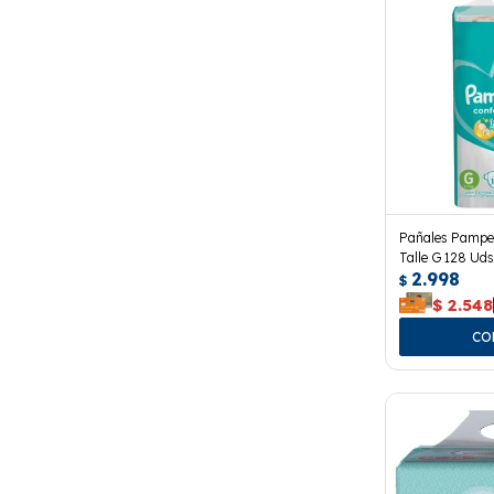
Pañales Pampe
Talle G 128 Uds
2.998
$
$
2.548