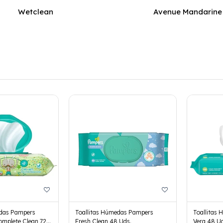
Wetclean
Avenue Mandarine
edas Pampers
Toallitas Húmedas Pampers
Toallitas
omplete Clean 72
Fresh Clean 48 Uds.
Vera 48 Ud