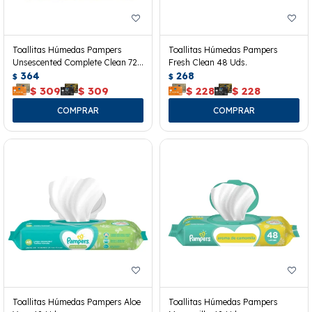
Toallitas Húmedas Pampers
Toallitas Húmedas Pampers
Unsescented Complete Clean 72
Fresh Clean 48 Uds.
Uds.
364
268
$
$
$
309
$
309
$
228
$
228
Toallitas Húmedas Pampers Aloe
Toallitas Húmedas Pampers