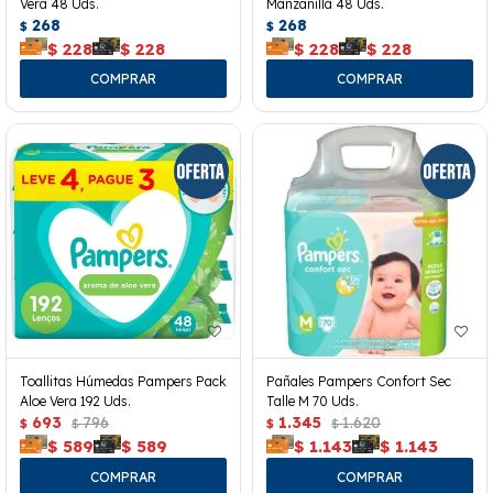
Vera 48 Uds.
Manzanilla 48 Uds.
268
268
$
$
$
228
$
228
$
228
$
228
Toallitas Húmedas Pampers Pack
Pañales Pampers Confort Sec
Aloe Vera 192 Uds.
Talle M 70 Uds.
693
796
1.345
1.620
$
$
$
$
$
589
$
589
$
1.143
$
1.143