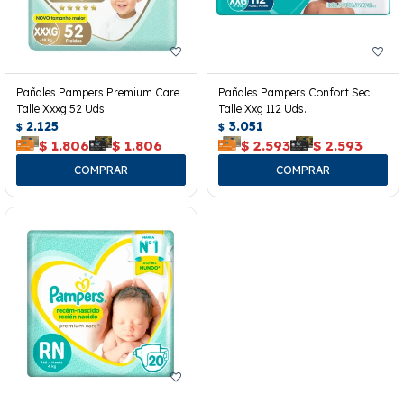
Pañales Pampers Premium Care
Pañales Pampers Confort Sec
Talle Xxxg 52 Uds.
Talle Xxg 112 Uds.
2.125
3.051
$
$
$
1.806
$
1.806
$
2.593
$
2.593