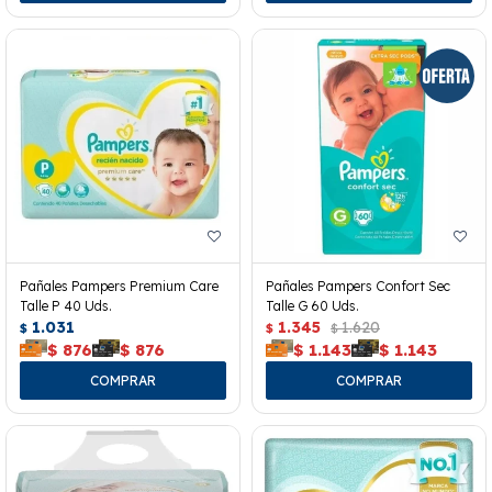
Pañales Pampers Premium Care
Pañales Pampers Confort Sec
Talle P 40 Uds.
Talle G 60 Uds.
1.031
1.345
1.620
$
$
$
$
876
$
876
$
1.143
$
1.143