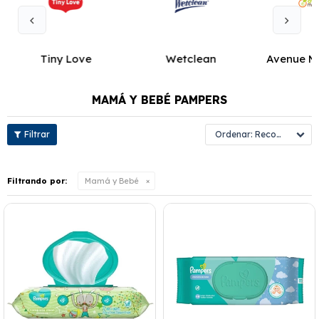
Tiny Love
Wetclean
Avenue M
MAMÁ Y BEBÉ PAMPERS
Recomendados
Filtrando por:
Mamá y Bebé