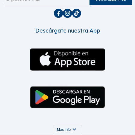



Descárgate nuestra App
expand_more
Mas info