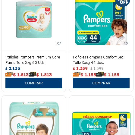
Pañales Pampers Premium Care
Pañales Pampers Confort Sec
Pants Talle Xxg 60 Uds.
Talle Xxxg 44 Uds.
2.133
1.359
1.599
$
$
$
$
1.813
$
1.813
$
1.155
$
1.155