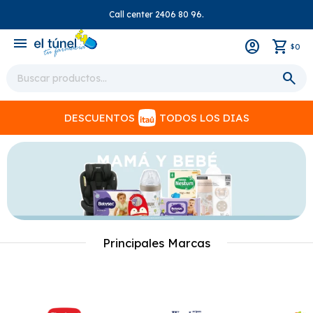
Call center 2406 80 96.
close
menu
0
$
DESCUENTOS
TODOS LOS DIAS
Principales Marcas