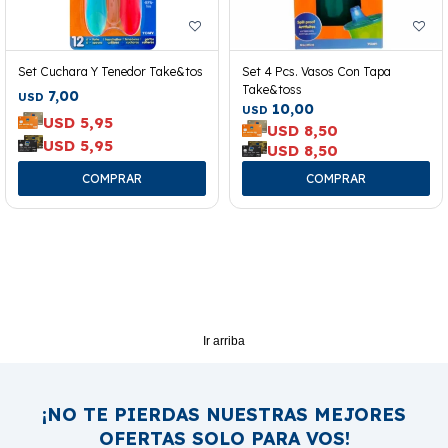
Set Cuchara Y Tenedor Take&tos
Set 4 Pcs. Vasos Con Tapa
Take&toss
7,00
USD
10,00
USD
USD
5,95
USD
8,50
USD
5,95
USD
8,50
Ir arriba
¡NO TE PIERDAS NUESTRAS MEJORES
OFERTAS SOLO PARA VOS!