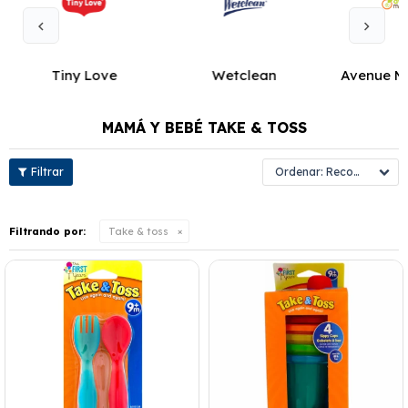
Tiny Love
Wetclean
Avenue M
MAMÁ Y BEBÉ TAKE & TOSS
Recomendados
Filtrando por:
Take & toss