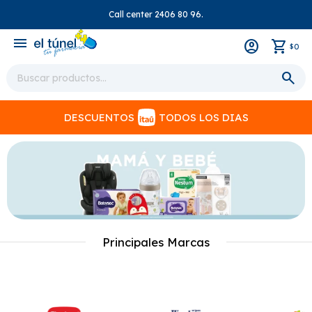
Call center 2406 80 96.
close
menu
0
$
DESCUENTOS
TODOS LOS DIAS
Principales Marcas