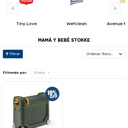
Tiny Love
Wetclean
Avenue M
MAMÁ Y BEBÉ STOKKE
Recomendados
Filtrando por:
Stokke