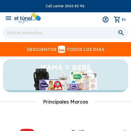
Call center 2406 80 96.
close
menu
0
$
DESCUENTOS
TODOS LOS DIAS
Principales Marcas