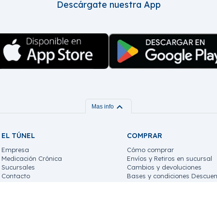
Descárgate nuestra App
expand_more
Mas info
EL TÚNEL
COMPRAR
Empresa
Cómo comprar
Medicación Crónica
Envíos y Retiros en sucursal
Sucursales
Cambios y devoluciones
Contacto
Bases y condiciones Descuen
Trabaja con nosotros!