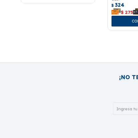
324
$
$
275
¡NO T