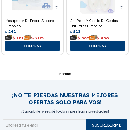
Masajeador De Encias Silicona
Set Peine Y Cepillo De Cerdas
Pimpolho
Naturales Pimpolho
241
513
$
$
$
181
$
205
$
385
$
436
Ir arriba
¡NO TE PIERDAS NUESTRAS MEJORES
OFERTAS SOLO PARA VOS!
¡Suscribite y recibí todas nuestras novedades!
SUSCRIBIRME