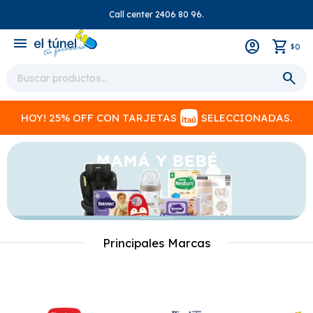
Call center 2406 80 96.
close
menu
0
$
HOY! 25% OFF CON TARJETAS
SELECCIONADAS.
Principales Marcas