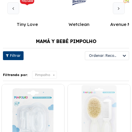
Tiny Love
Wetclean
Avenue M
MAMÁ Y BEBÉ PIMPOLHO
Recomendados
Filtrando por:
Pimpolho