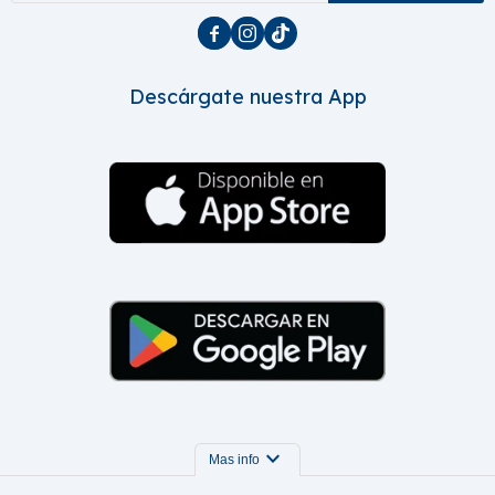



Descárgate nuestra App
expand_more
Mas info