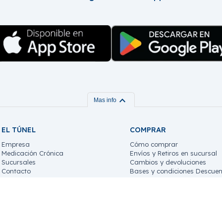
expand_more
Mas info
EL TÚNEL
COMPRAR
Empresa
Cómo comprar
Medicación Crónica
Envíos y Retiros en sucursal
Sucursales
Cambios y devoluciones
Contacto
Bases y condiciones Descuen
Trabaja con nosotros!