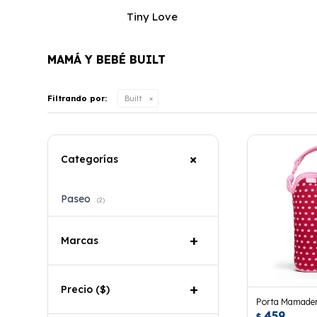
Tiny Love
MAMÁ Y BEBÉ BUILT
Filtrando por:
Built
Categorías
Paseo
(2)
Marcas
Precio
($)
Porta Mamadera
459
$