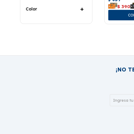
$
390
Color
¡NO T