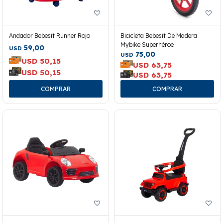
Andador Bebesit Runner Rojo
Bicicleta Bebesit De Madera
Mybike Superhéroe
59,00
USD
75,00
USD
USD
50,15
USD
63,75
USD
50,15
USD
63,75