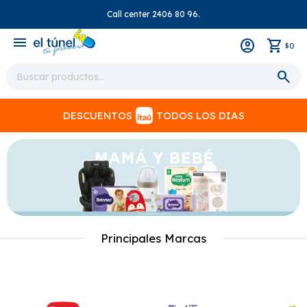
Call center 2406 80 96.
close
menu
0
$
DESCUENTOS
TODOS LOS DIAS
Principales Marcas