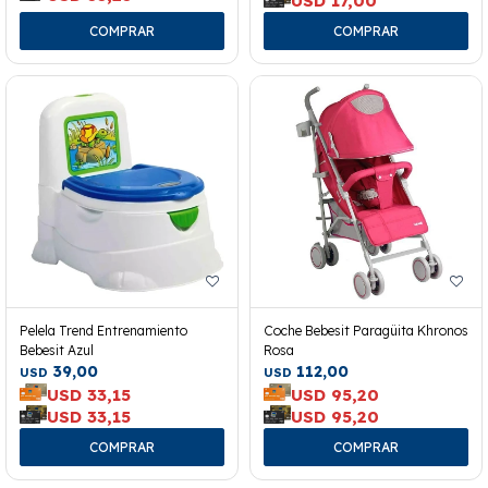
USD
17,00
Pelela Trend Entrenamiento
Coche Bebesit Paragüita Khronos
Bebesit Azul
Rosa
39,00
112,00
USD
USD
USD
33,15
USD
95,20
USD
33,15
USD
95,20