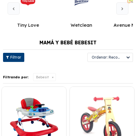
Tiny Love
Wetclean
Avenue M
MAMÁ Y BEBÉ BEBESIT
Recomendados
Filtrando por:
Bebesit