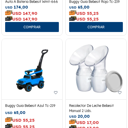
Auto A Bateria Bebesit Wmt-666
Buggy Guia Bebesit Rojo Tc-219
174,00
65,00
USD
USD
USD
147,90
USD
55,25
USD
147,90
USD
55,25
Buggy Guia Bebesit Azul Tc-219
Recolector De Leche Bebesit
Manual 2 Uds.
65,00
USD
20,00
USD
USD
55,25
USD
17,00
USD
55,25