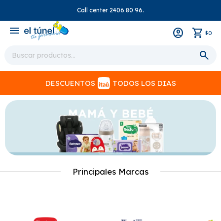
Call center 2406 80 96.
close
menu
0
$
DESCUENTOS
TODOS LOS DIAS
Principales Marcas