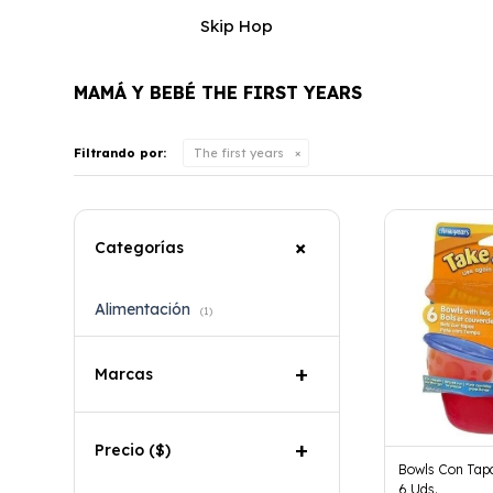
Skip Hop
MAMÁ Y BEBÉ THE FIRST YEARS
Filtrando por:
The first years
Categorías
Alimentación
(1)
Marcas
Precio
($)
Bowls Con Tapa
6 Uds.