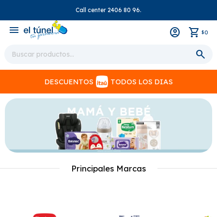
Call center 2406 80 96.
close
menu
0
$
DESCUENTOS
TODOS LOS DIAS
Principales Marcas