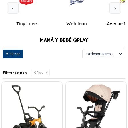
Tiny Love
Wetclean
Avenue M
MAMÁ Y BEBÉ QPLAY
Recomendados
Filtrando por:
QPlay