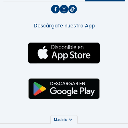



Descárgate nuestra App
expand_more
Mas info