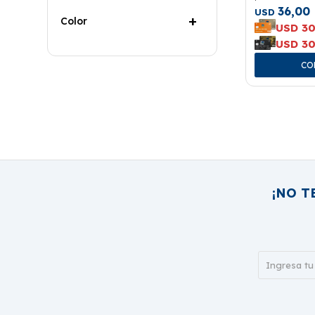
36,00
USD
Color
USD
30
USD
30
¡NO T