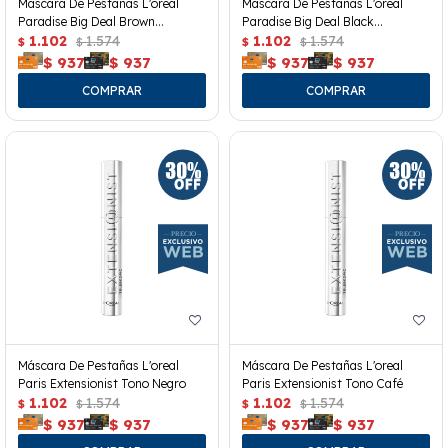
Mascara De Pestañas L'oreal
Mascara De Pestañas L'oreal
Paradise Big Deal Brown
Paradise Big Deal Black
Washeable
1.102
1.574
Waterproof
1.102
1.574
$
$
$
$
$
937
$
937
$
937
$
937
Máscara De Pestañas L'oreal
Máscara De Pestañas L'oreal
Paris Extensionist Tono Negro
Paris Extensionist Tono Café
1.102
1.574
1.102
1.574
$
$
$
$
$
937
$
937
$
937
$
937