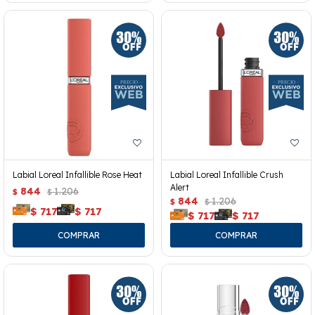
Labial Loreal Infallible Rose Heat
Labial Loreal Infallible Crush
Alert
844
1.206
$
$
844
1.206
$
$
$
717
$
717
$
717
$
717