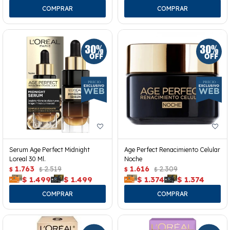
Serum Age Perfect Midnight
Age Perfect Renacimiento Celular
Loreal 30 Ml.
Noche
1.763
2.519
1.616
2.309
$
$
$
$
$
1.499
$
1.499
$
1.374
$
1.374