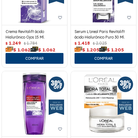
Crema Revitalift ácido
Serum L'oreal Paris Revitalift
Hialurónico Ojos 15 Ml.
ácido Hialurónico Puro 30 Ml.
1.249
1.784
1.418
2.025
$
$
$
$
$
1.062
$
1.062
$
1.205
$
1.205