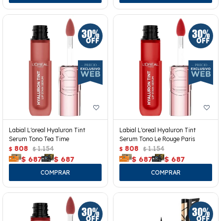
Labial L'oreal Hyaluron Tint
Labial L'oreal Hyaluron Tint
Serum Tono Tea Time
Serum Tono Le Rouge Paris
808
1.154
808
1.154
$
$
$
$
$
687
$
687
$
687
$
687