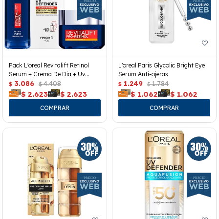
Pack L'oreal Revitalift Retinol
L'oreal Paris Glycolic Bright Eye
Serum + Crema De Dia + Uv
Serum Anti-ojeras
Defender
3.086
4.408
1.249
1.784
$
$
$
$
$
2.623
$
2.623
$
1.062
$
1.062