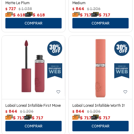
Matte Le Plum
Medium
727
1.038
844
1.206
$
$
$
$
$
618
$
618
$
717
$
717
Labial Loreal Infallible First Move
Labial Loreal Infallible Worth It
844
1.206
844
1.206
$
$
$
$
$
717
$
717
$
717
$
717