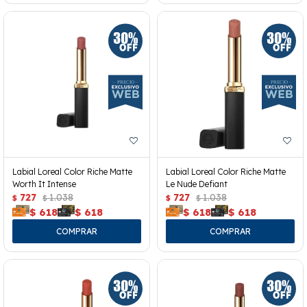
Labial Loreal Color Riche Matte
Labial Loreal Color Riche Matte
Worth It Intense
Le Nude Defiant
727
1.038
727
1.038
$
$
$
$
$
618
$
618
$
618
$
618