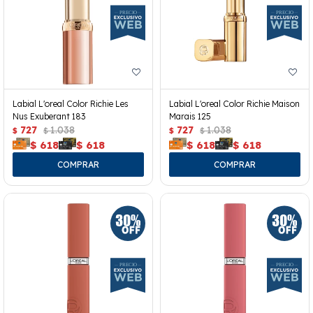
Labial L'oreal Color Richie Les
Labial L'oreal Color Richie Maison
Nus Exuberant 183
Marais 125
727
1.038
727
1.038
$
$
$
$
$
618
$
618
$
618
$
618