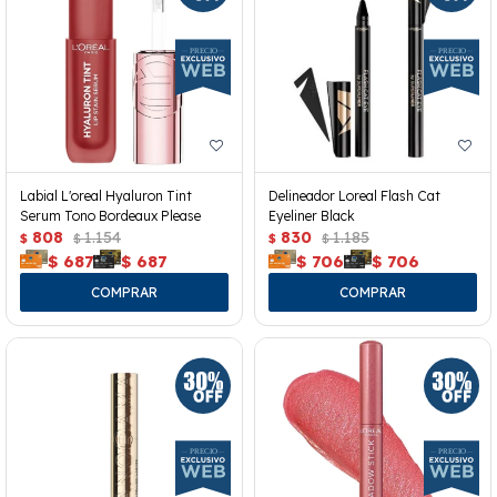
Labial L'oreal Hyaluron Tint
Delineador Loreal Flash Cat
Serum Tono Bordeaux Please
Eyeliner Black
808
1.154
830
1.185
$
$
$
$
$
687
$
687
$
706
$
706