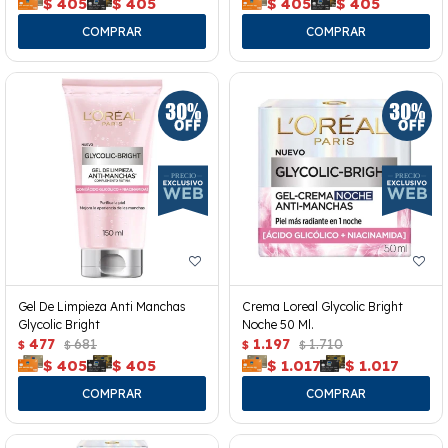
$
405
$
405
$
405
$
405
Gel De Limpieza Anti Manchas
Crema Loreal Glycolic Bright
Glycolic Bright
Noche 50 Ml.
477
681
1.197
1.710
$
$
$
$
$
405
$
405
$
1.017
$
1.017