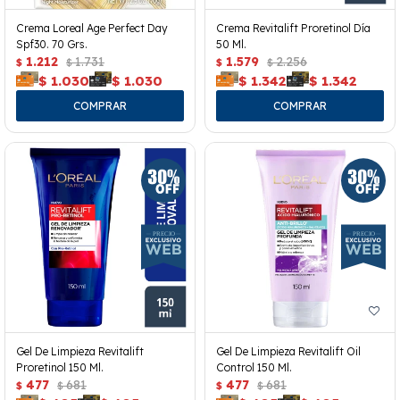
Crema Loreal Age Perfect Day
Crema Revitalift Proretinol Día
Spf30. 70 Grs.
50 Ml.
1.212
1.731
1.579
2.256
$
$
$
$
$
1.030
$
1.030
$
1.342
$
1.342
Gel De Limpieza Revitalift
Gel De Limpieza Revitalift Oil
Proretinol 150 Ml.
Control 150 Ml.
477
681
477
681
$
$
$
$