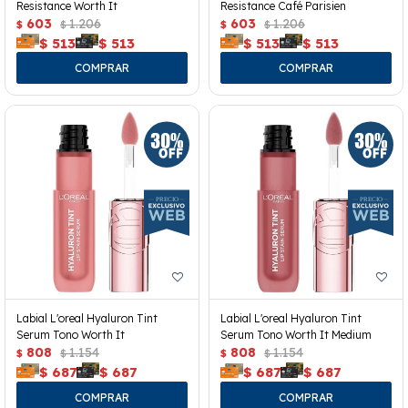
Resistance Worth It
Resistance Café Parisien
603
1.206
603
1.206
$
$
$
$
$
513
$
513
$
513
$
513
Labial L'oreal Hyaluron Tint
Labial L'oreal Hyaluron Tint
Serum Tono Worth It
Serum Tono Worth It Medium
808
1.154
808
1.154
$
$
$
$
$
687
$
687
$
687
$
687