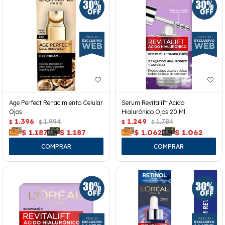
Age Perfect Renacimiento Celular
Serum Revitalift Acido
Ojos
Hialurónico Ojos 20 Ml.
1.396
1.994
1.249
1.784
$
$
$
$
$
1.187
$
1.187
$
1.062
$
1.062