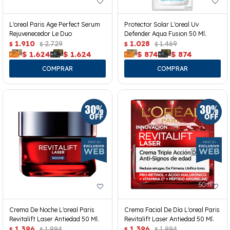
L'oreal Paris Age Perfect Serum
Protector Solar L'oreal Uv
Rejuvenecedor Le Duo
Defender Aqua Fusion 50 Ml.
1.910
2.729
1.028
1.469
$
$
$
$
$
1.624
$
1.624
$
874
$
874
Crema De Noche L'oreal Paris
Crema Facial De Día L'oreal Paris
Revitalift Laser Antiedad 50 Ml.
Revitalift Laser Antiedad 50 Ml.
1.396
1.994
1.396
1.994
$
$
$
$