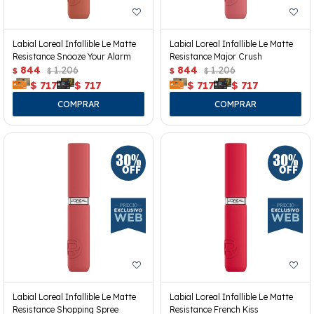
Labial Loreal Infallible Le Matte
Labial Loreal Infallible Le Matte
Resistance Snooze Your Alarm
Resistance Major Crush
844
1.206
844
1.206
$
$
$
$
$
717
$
717
$
717
$
717
Labial Loreal Infallible Le Matte
Labial Loreal Infallible Le Matte
Resistance Shopping Spree
Resistance French Kiss