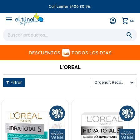
Call center 2406 80 96.
close
menu
0
$
DESCUENTOS
TODOS LOS DIAS
L'OREAL
Recomendados