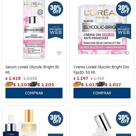
Serum Loreal Glycolic Bright 30
Crema Loreal Glycolic Bright Dia
Ml.
Fps30. 50 Ml.
1.418
2.025
1.197
1.710
$
$
$
$
$
1.205
$
1.205
$
1.017
$
1.017