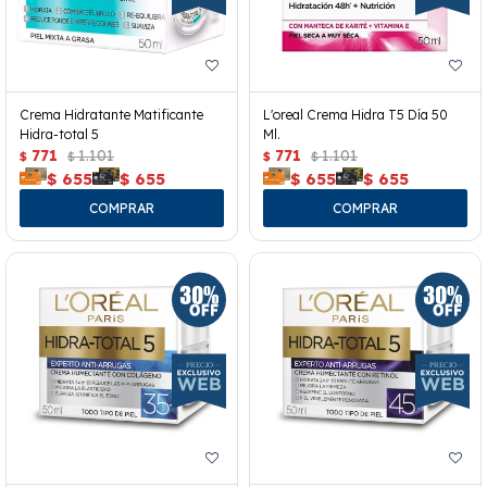
Crema Hidratante Matificante
L'oreal Crema Hidra T5 Día 50
Hidra-total 5
Ml.
771
1.101
771
1.101
$
$
$
$
$
655
$
655
$
655
$
655