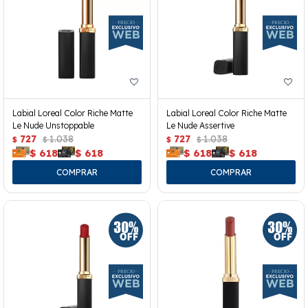
Labial Loreal Color Riche Matte
Labial Loreal Color Riche Matte
Le Nude Unstoppable
Le Nude Assertive
727
1.038
727
1.038
$
$
$
$
$
618
$
618
$
618
$
618