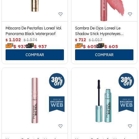
Máscara De Pestañas Loreal Vol.
Sombra De Ojos Loreal Le
Panorama Black Waterproof
Shadow Stick Hypnoteyes
1.102
1.574
Cloudy Rose 118
712
1.017
$
$
$
$
$
937
$
937
$
605
$
605