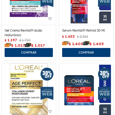
Gel Crema Revitalift ácido
Serum Revitalift Retinol 30 Ml.
Hialurónico
1.653
2.361
$
$
1.197
1.710
$
$
$
1.405
$
1.405
$
1.017
$
1.017