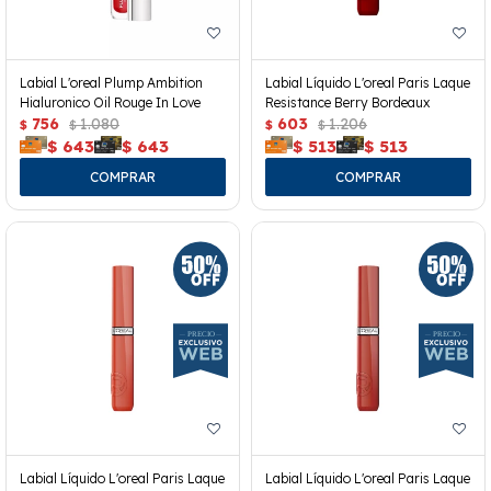
Labial L'oreal Plump Ambition
Labial Líquido L'oreal Paris Laque
Hialuronico Oil Rouge In Love
Resistance Berry Bordeaux
756
1.080
603
1.206
$
$
$
$
$
643
$
643
$
513
$
513
Labial Líquido L'oreal Paris Laque
Labial Líquido L'oreal Paris Laque