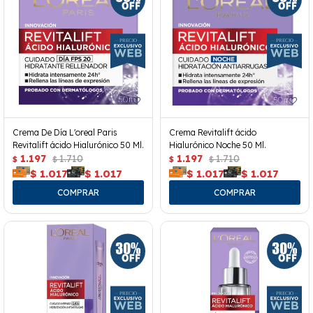
Crema De Día L'oreal Paris
Crema Revitalift ácido
Revitalift ácido Hialurónico 50 Ml.
Hialurónico Noche 50 Ml.
1.197
1.710
1.197
1.710
$
$
$
$
$
1.017
$
1.017
$
1.017
$
1.017