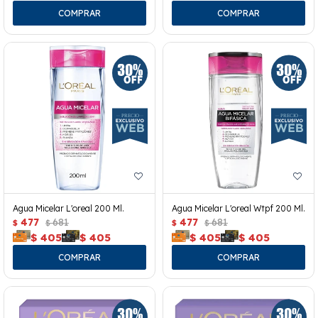
Agua Micelar L'oreal 200 Ml.
Agua Micelar L'oreal Wtpf 200 Ml.
477
681
477
681
$
$
$
$
$
405
$
405
$
405
$
405