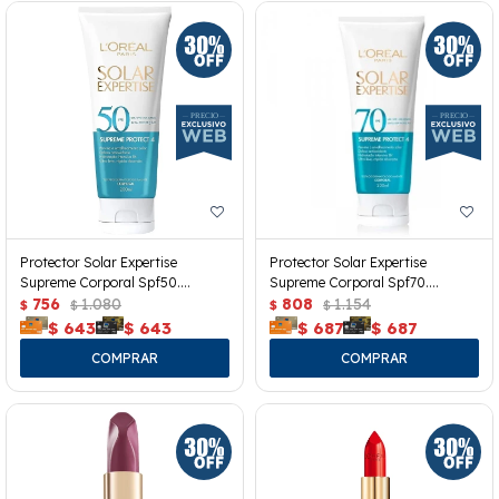
Protector Solar Expertise
Protector Solar Expertise
Supreme Corporal Spf50.
Supreme Corporal Spf70.
200grs.
756
1.080
200grs.
808
1.154
$
$
$
$
$
643
$
643
$
687
$
687