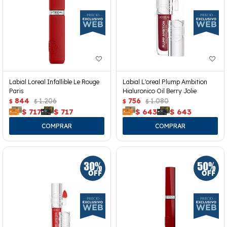
Labial Loreal Infallible Le Rouge
Labial L'oreal Plump Ambition
Paris
Hialuronico Oil Berry Jolie
844
1.206
756
1.080
$
$
$
$
$
717
$
717
$
643
$
643