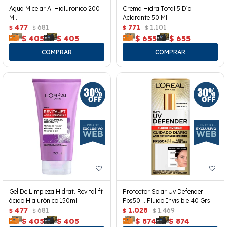
Agua Micelar A. Hialuronico 200
Crema Hidra Total 5 Día
Ml.
Aclarante 50 Ml.
477
681
771
1.101
$
$
$
$
$
405
$
405
$
655
$
655
Gel De Limpieza Hidrat. Revitalift
Protector Solar Uv Defender
ácido Hialurónico 150ml
Fps50+. Fluido Invisible 40 Grs.
477
681
1.028
1.469
$
$
$
$
$
405
$
405
$
874
$
874