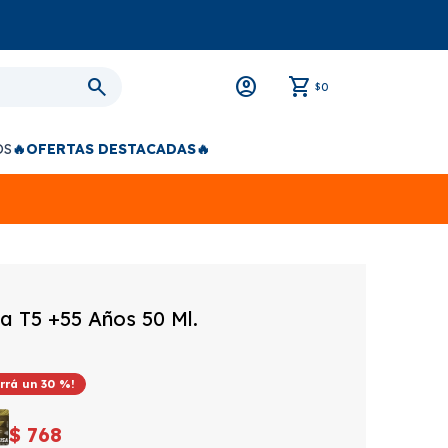
0
$
OS
🔥OFERTAS DESTACADAS🔥
a T5 +55 Años 50 Ml.
30
$
768