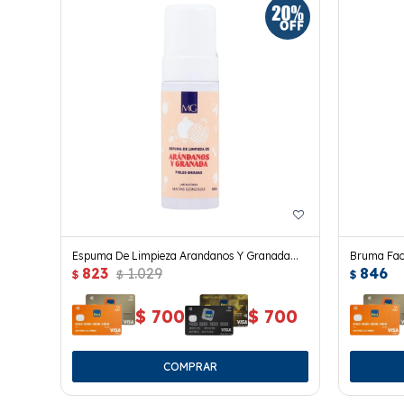
Espuma De Limpieza Arandanos Y Granada
Bruma Faci
823
1.029
846
160ml.
Ml.
$
$
$
$
700
$
700