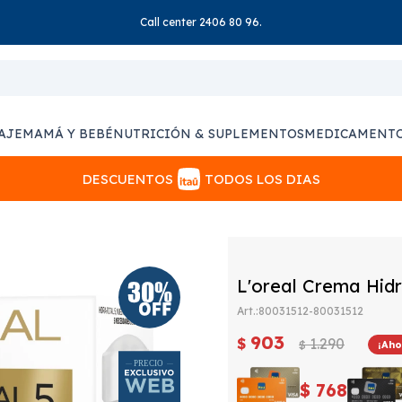
Call center 2406 80 96.
AJE
MAMÁ Y BEBÉ
NUTRICIÓN & SUPLEMENTOS
MEDICAMENT
DESCUENTOS
TODOS LOS DIAS
L'oreal Crema Hidr
80031512-80031512
903
$
1.290
$
$
768