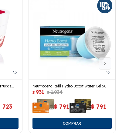
arrugas
Neutrogena Refil Hydro Boost Water Gel 50
Serum
931
1.034
93
Ml.
$
$
$
$
723
$
791
$
791