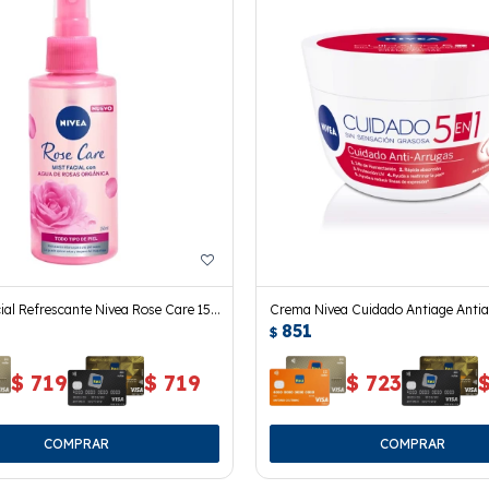
al Refrescante Nivea Rose Care 150
Crema Nivea Cuidado Antiage Anti
851
100 Ml.
$
$
719
$
719
$
723