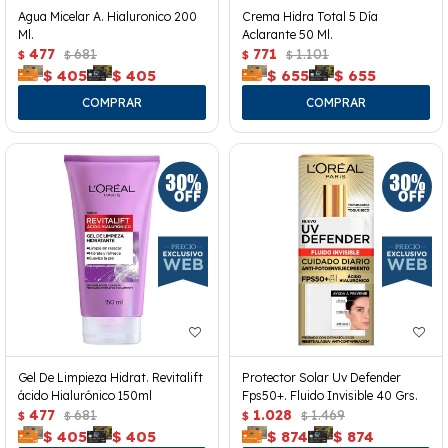
Agua Micelar A. Hialuronico 200
Crema Hidra Total 5 Día
Ml.
Aclarante 50 Ml.
477
681
771
1.101
$
$
$
$
$
405
$
405
$
655
$
655
Gel De Limpieza Hidrat. Revitalift
Protector Solar Uv Defender
ácido Hialurónico 150ml
Fps50+. Fluido Invisible 40 Grs.
477
681
1.028
1.469
$
$
$
$
$
405
$
405
$
874
$
874