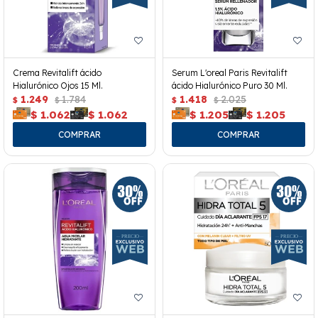
Crema Revitalift ácido
Serum L'oreal Paris Revitalift
Hialurónico Ojos 15 Ml.
ácido Hialurónico Puro 30 Ml.
1.249
1.784
1.418
2.025
$
$
$
$
$
1.062
$
1.062
$
1.205
$
1.205