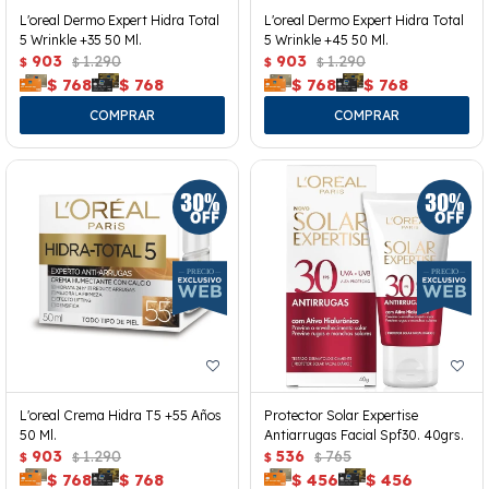
L'oreal Dermo Expert Hidra Total
L'oreal Dermo Expert Hidra Total
5 Wrinkle +35 50 Ml.
5 Wrinkle +45 50 Ml.
903
1.290
903
1.290
$
$
$
$
$
768
$
768
$
768
$
768
L'oreal Crema Hidra T5 +55 Años
Protector Solar Expertise
50 Ml.
Antiarrugas Facial Spf30. 40grs.
903
1.290
536
765
$
$
$
$
$
768
$
768
$
456
$
456