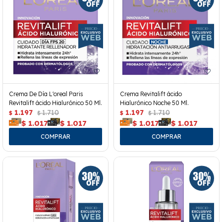
Crema De Día L'oreal Paris
Crema Revitalift ácido
Revitalift ácido Hialurónico 50 Ml.
Hialurónico Noche 50 Ml.
1.197
1.710
1.197
1.710
$
$
$
$
$
1.017
$
1.017
$
1.017
$
1.017