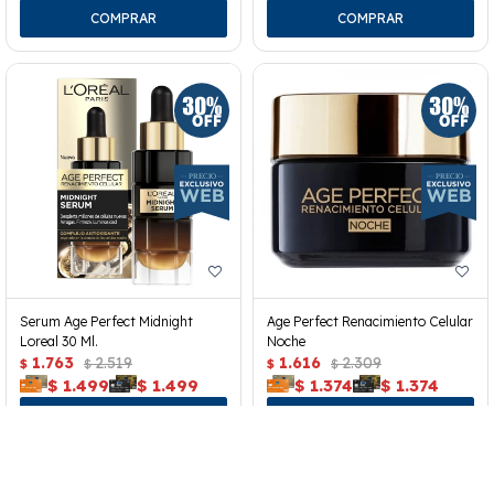
Serum Age Perfect Midnight
Age Perfect Renacimiento Celular
Loreal 30 Ml.
Noche
1.763
2.519
1.616
2.309
$
$
$
$
$
1.499
$
1.499
$
1.374
$
1.374