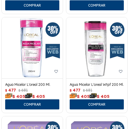
Agua Micelar L'oreal 200 Ml.
Agua Micelar L'oreal Wtpf 200 Ml.
477
681
477
681
$
$
$
$
$
405
$
405
$
405
$
405