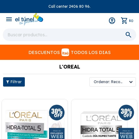
Call center 2406 80 96.
close
menu
0
$
DESCUENTOS
TODOS LOS DIAS
L'OREAL
Recomendados