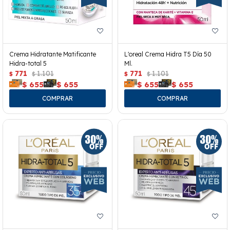
Crema Hidratante Matificante
L'oreal Crema Hidra T5 Día 50
Hidra-total 5
Ml.
771
1.101
771
1.101
$
$
$
$
$
655
$
655
$
655
$
655